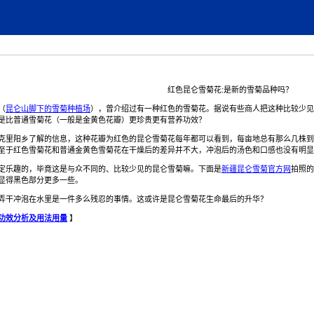
红色昆仑雪菊花:是新的雪菊品种吗？
（
昆仑山脚下的雪菊种植场
），曾介绍过有一种红色的雪菊花。据说有些商人把这种比较少见
是比普通雪菊花（一般是金黄色花瓣）更珍贵更有营养功效？
克里阳乡了解的信息，这种花瓣为红色的昆仑雪菊花每年都可以看到，每亩地总有那么几株
至于红色雪菊花和普通金黄色雪菊花在干燥后的差异并不大，冲泡后的汤色和口感也没有明显
定乐趣的，毕竟这是与众不同的、比较少见的昆仑雪菊嘛。下面是
新疆昆仑雪菊官方网
拍照的
显得黑色部分更多一些。
弄干冲泡在水里是一件多么残忍的事情。这或许是昆仑雪菊花生命最后的升华？
功效分析及用法用量
】