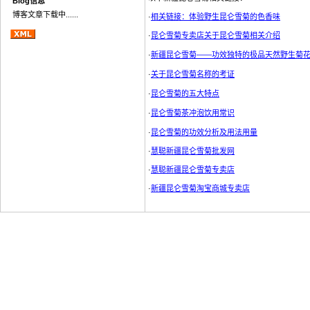
Blog信息
博客文章下载中......
·
相关链接：体验野生昆仑雪菊的色香味
·
昆仑雪菊专卖店关于昆仑雪菊相关介绍
·
新疆昆仑雪菊——功效独特的极品天然野生菊
·
关于昆仑雪菊名称的考证
·
昆仑雪菊的五大特点
·
昆仑雪菊茶冲泡饮用常识
·
昆仑雪菊的功效分析及用法用量
·
慧聪新疆昆仑雪菊批发网
·
慧聪新疆昆仑雪菊专卖店
·
新疆昆仑雪菊淘宝商城专卖店