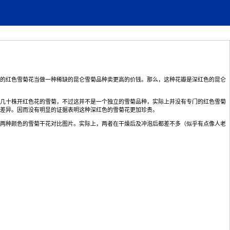
的红色雪菊花当做一种稀缺的昆仑雪菊品种卖更高的价钱。那么，这种花瓣是深红色的昆仑
到几十株开红色花的雪菊，不过这并不是一个独立的雪菊品种，实际上并没有专门的红色雪菊
差异。因而没有明显的证据表明这种深红色的雪菊花更加珍贵。
两种颜色的雪菊干花对比图片。实际上，两者在干燥后及冲泡后都差不多（似乎有点像人老