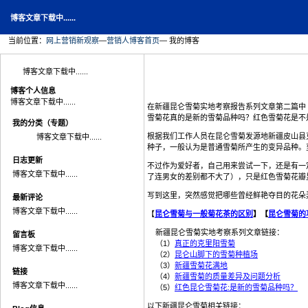
博客文章下载中......
当前位置：
网上营销新观察
—
营销人博客首页
— 我的博客
博客文章下载中......
博客个人信息
博客文章下载中......
在新疆昆仑雪菊实地考察报告系列文章第二篇中
雪菊花真的是新的雪菊品种吗？红色雪菊花是不
我的分类（专题）
根据我们工作人员在昆仑雪菊发源地新疆皮山县
博客文章下载中......
种子，一般认为是普通雪菊所产生的变异品种。
日志更新
不过作为爱好者，自己用来尝试一下，还是有一
博客文章下载中......
了连男女的差别都不大了），只是红色雪菊花瓣
写到这里，突然感觉把哪些曾经鲜艳夺目的花朵
最新评论
博客文章下载中......
【
昆仑雪菊与一般菊花茶的区别
】【
昆仑雪菊的
新疆昆仑雪菊实地考察系列文章链接：
留言板
（1）
真正的克里阳雪菊
博客文章下载中......
（2）
昆仑山脚下的雪菊种植场
（3）
新疆雪菊花满地
链接
（4）
新疆雪菊的质量差异及问题分析
博客文章下载中......
（5）
红色昆仑雪菊花:是新的雪菊品种吗？
以下新疆昆仑雪菊相关链接：