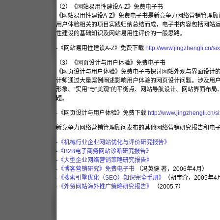
（2）《网站易用性建设A-Z》免费电子书
《网站易用性建设A-Z》免费电子书是新竞争力网络营销管理
用户体验相关的项目实践归纳总结而成，电子书内容包括网站
性建设的基础知识及网站易用性评价的一般思路。
·《网站易用性建设A-Z》免费下载
http://www.jingzhengli.cn/
（3）《网页设计与用户体验》免费电子书
《网页设计与用户体验》免费电子书探讨网站外观与界面设计
计师通过大量案例阐述影响用户体验的网页设计问题。涉及用
形象、“实用”与“美观”的平衡点、网站导航设计、网站界面布
题。
·《网页设计与用户体验》免费下载
http://www.jingzhengli.cn/
新竞争力网络营销管理顾问发布的其他网络营销研究报告和电
·
《机械行业企业网站优化与评价研究报告》
·
《B2B电子商务网站诊断研究报告》
·
《大型企业网络营销策略研究报告》
·
《博客营销研究》免费电子书
（冯英健 著，2006年4月）
·
《搜索引擎优化（SEO）知识完全手册》
（胡宝介，2005年4
·
《外贸网站海外推广策略研究报告》
（2005.7）