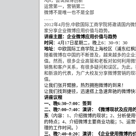
Api
，尝试微博创新
运营第一，营销第二
微博不是唯一也不是全部
……
2012
年
4
月份
,
中欧国际工商学院将邀请国内微
家分享
企业微博应用价值与趋势
。
讲座主题：企业微博应用价值与趋势
时间
：
4
月
17
日星期二，晚上
6
：
30~9
：
30
地址
：中欧国际工商学院上海校区（浦东红枫
随着微博在中国的不断普及，越来越多的企业
值。然而，很多企业高管和老板对如何利用微
销售和客户关系，有很多疑问和误区。为此，
和新浪的代表，为广大校友分享微博营销的现
值。
让我们张开臂膀，热烈拥抱微博的到来！
让我们找到捷径，迅速搭上急速奔驰的微博快
讲座议程
一、晚
6:30~7:00
：签到
二、晚
7:00~7:40
：演讲：《微博现状及应用
东
（内容：
1
、介绍微博的现状；
2
、分析使用
的特点；
4
、介绍微博主要商业功能；
5
、运营
理的工作时间。）
三、晚
7:40~8:20
：演讲：《企业使用微博的