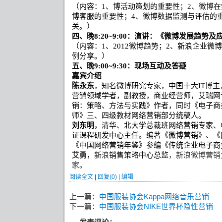
（内容：
1
、博活动策划的重要性；
2
、微博在
博客服的重要性；
4
、微博数据监测与评估的
关。）
四、晚
8:20~9:00
：演讲：《微博发展趋势及
（内容：
1
、
2012
微博趋势；
2
、新浪企业微博
例分享。）
五、晚
9:00~9:30
：现场互动及答疑
嘉宾介绍
陈永东
，知名微博研究专家，中国十大
IT
博主
营销领域学者，副教授，商业经营师，艾瑞网
销：策略、方法与实践》作者，同时《电子商
师》三、四级教材网络营销部分统稿人。
刘东明
，清华、北大学总裁班网络营销专家、
证课程研发中心主任。编著《微博营销》、《
《中国网络营销年鉴》参编《传统企业电子商
艾勇
，
新浪
销售策略中心总监
，新浪微博营销
家。
阅读全文
|
回复(0)
|
编辑
上一篇：
中国服装协会Kappa网络音乐营销
下一篇：
中国服装协会NIKE世界杯隐性营销