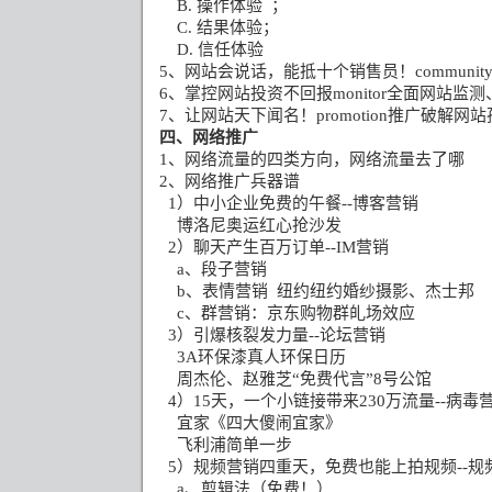
B.
操作体验
；
C.
结果体验；
D.
信任体验
5
、网站会说话，能抵十个销售员！
communit
6
、掌控网站投资不回报
monitor
全面网站监测
7
、让网站天下闻名！
promotion
推广破解网站
四、网络推广
1
、网络流量的四类方向，网络流量去了哪
2
、网络推广兵器谱
1
）中小企业免费的午餐
--
博客营销
博洛尼奥运红心抢沙发
2
）聊天产生百万订单
--IM
营销
a
、段子营销
b
、表情营销
纽约纽约婚纱摄影、杰士邦
c
、群营销：京东购物群癿场效应
3
）引爆核裂发力量
--
论坛营销
3A
环保漆真人环保日历
周杰伦、赵雅芝“免费代言”
8
号公馆
4
）
15
天，一个小链接带来
230
万流量
--
病毒
宜家《四大傻闹宜家》
飞利浦简单一步
5
）规频营销四重天，免费也能上拍规频
--
规
a
、剪辑法（免费！）