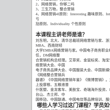
2
、网络营销，你够二吗
3
、三生万物，整合营销
4
、网络营销
4I
原则：
Interesting
趣味原则、
In
亏
劢原则、
Individuality
个性原则
本课程主讲老师是谁？
刘东明，北大、清华总裁班网络营销与家、浙
MBA
、西南财经
大学
EMBA
网络营销与家。中国电子商务职业
任，
DM
网络整
合营销机构总经理。艾菲奖、金鼠标奖、淘宝
络营销大会、中国
电子商务品牌大会、中国服装大会、中国新媒
《网络整合营销兵
器谱》《中国网络营销年鉴》《微博营销》。
上投摩根、五粮液普
什医塑、金龙客车、美肤宝、奇瑞海外投资、
台山、杰士邦、中
国移劢、中国联通、中国电信等品牌培训、服
哪些人学习过这门课程？学员如