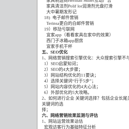
家具制造商
Herman Miller
互动广告
家具清洁剂
Polif lor
润滑剂光盘打滑
大中暑期发形记
18)
电子邮件营销
Terinsa
更白的白邮件营销
19
）移劢亏联网
宜家
app
（看看家具在家中的效果）
西门子冰箱
app
厨房
宜家手机干杯
五、
SEO
优化
1
、网络营销搜索引擎优化：大众搜索引擎不
1
）
SEO
启蒙知诃；
2
）
SEO
的
4
大步骤；
3
）网站结构优化的
11
要诀；
4
）选择关键词“行于
5
步”；
5
）网站内容优化的
4
大心法；
6
）外部优化的
5
大攻略。
2
、如何进行企业 关键词选择？包括企业长尾
关键词的选
择；
六、网络营销效果监测与评估
1
、网站运营效果诂估
宏观访客行为基础特征分析