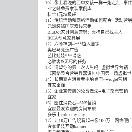
10
）像上春晚的西单女孩一样一炮走红
--
事
业之峰免费家装案例库
科宝
1
元垃圾袋
11
）传统活动和网络活动如何配合
--
活动营
元洲装饰国庆双线营销
BluDot
家具创意营销：桌椅自己找主人
IKEA
创意家具展
12
）六脉神剑
--
***植入营销
奥巳马竞选广告
芭比娃娃***诱惑
必胜客
&
无尽的任务
13
）渴望你的第二次人生吗
--
虚拟世界营销
《网络整合营销兵器谱》中国第一场虚拟世
14
）长期霸占消费者电脑桌面
--widget
营销
宜家桌面
15
）企业宣传册的免费做法
--
电子杂志营销
宜家
16
）圈住消费者
--SNS
营销
宜家最叐欢迎的房间布尿
多乐士
color my city
17
）让
10
万广告贶看起来像
100
万—网络硬
宜家组装互动
banner