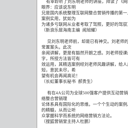
有幸聆听了刘东明老师的讲座，拜读了《网
眼界：应该说东明
兄是国内系统整理互联网整合营销传播的第一
案例实用，犹如为
为诸多亏联网从业者考取了驾照，更好的驾驭
（新浪乐居海南主编
闻旭耀）
见刘东明老师前，却是已有神交。刘老师
常置案头。此次
亲闻讲解，更是有豁然开朗之感。刘老师授课
字，所授方法皆可有
效运用，其精选案例经刘老师风趣讲解，给人
短，意犹未尽，希
望有机会再闻高论！
（长虹董事长秘书
郝贵生）
有在
4A
公司为全球
500
强客户提供互动营销
络整合营销理
论体系具有国际化的思维。一个个生动的案例
的精髓，从而让听
众掌握科学而系统的网络营销方法论。
（搜狐营销堂主持人杜鹏）