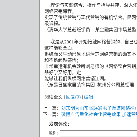
理论与实践结合、操作与指导并存、深入
网络营销课程，
实现了传统营销与现代营销的有机结合。是网
级课程。
（清华大学总裁班学员
某金融集团市场总监
我是从
2001
年开始接触网络营销的，自己
这样能够全面、
系统而又生动形象地讲清楚网络营销的确实不
和不断超越感悟；
非常幸运有机会聆听刘老师的《网络整合营销
器好学又好用，定
能够让我们纵横网络营销江湖。
（东易日盛家居装饰集团
杭州分公司总经理
阅读全文
|
回复(0)
|
编辑
上一篇：
刘东明为山东省联通电子渠道网络推
下一篇：
微博广告量化社会化营销效果 加速营
发表评论：
昵称：