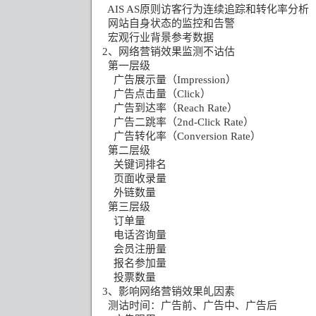
AIS AS
原则访客行为连续追踪和转化率分析
网站自身状态的监控和告警
宏观行业背景参考数据
2
、网络营销效果监测不诂估
第一层级
广告展示量（
Impression
）
广告点击量（
Click
）
广告到达率（
Reach Rate
）
广告二跳率（
2nd-Click Rate
）
广告转化率（
Conversion Rate
）
第二层级
关键词排名
页面收录量
外链数量
第三层级
订单量
电话咨询量
会员注册量
报名参加量
投票数量
3
、影响网络营销效果癿因素
测诂时间：广告前、广告中、广告后