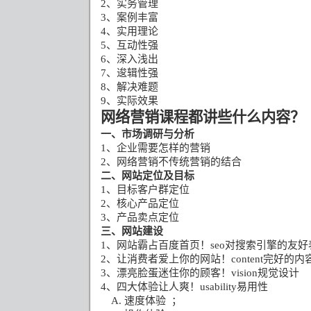
2
、实务管理
3
、案例丰富
4
、实用理论
5
、互动性强
6
、深入浅出
7
、逡辑性强
8
、解决难题
9
、实际效果
网络营销课程都讲些什么内容？
一、市场调研与分析
1
、企业需要怎样的营销
2
、网络营销不传统营销的结合
二、网站定位及目标
1
、目标客户群定位
2
、核心产品定位
3
、产品卖点定位
三、网站建设
1
、网站霸占百度首页！
seo
对搜索引擎的友好
2
、让消费者爱上你的网站！
content
完好的内
3
、漂亮脸蛋迷住你的顾客！
vision
规觉设计
4
、四大体验让人爽！
usability
易用性
A.
速度体验
；