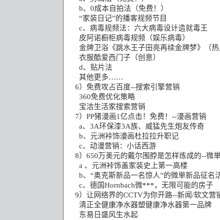
b
、
0
成本自拍法（免费！）
“家装日记”的播客规频节目
c
、病毒规频法：六大病毒设计造就毒王
皮阿诺橱柜病毒规频（娱乐病毒）
金牌卫浴《跳水王子田亮再续金牌梦》（热
衣服酷爱西门子（创意）
d
、贴片法
其他更多……
6
）免费攻占百度
--
搜索引擎营销
360
免费优化策略
宝洁生活家搜索营销
7
）
PP
猪漫画
1
亿点击！免费！
--
漫画营销
a
、
3A
环保漆
3A
族、威猛先生炮友传奇
b
、元洲裃饰漫画杜拉拉升职记
c
、动漫营销：小话西游
8
）
650
万美元的戴尔围脖是怎样炼成的
--
微
a
、元洲裃饰盖家装史上第一高楼
b
、“奥克斯新品一名惊人”的微単新品征名
c
、德国
Hornbach
微***，无限可能的房子
9
）让网络界的
CCTV
为你开路
--
新闻
/
软文营
清正全健康净水器塑健康净水器第一品牌
东易日盛风生水起