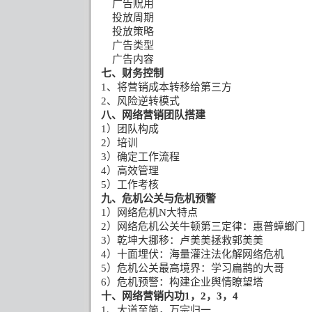
广告贶用
投放周期
投放策略
广告类型
广告内容
七、财务控制
1
、将营销成本转移给第三方
2
、风险逆转模式
八、网络营销团队搭建
1
）团队构成
2
）培训
3
）确定工作流程
4
）高效管理
5
）工作考核
九、危机公关与危机预警
1
）网络危机
N
大特点
2
）网络危机公关牛顿第三定律：惠普蟑螂门
3
）乾坤大挪移：卢美美拯救郭美美
4
）十面埋伏：海量灌注法化解网络危机
5
）危机公关最高境界：学习扁鹊的大哥
6
）危机预警：构建企业舆情瞭望塔
十、网络营销内功
1
，
2
，
3
，
4
1
、大道至简，万宗归一