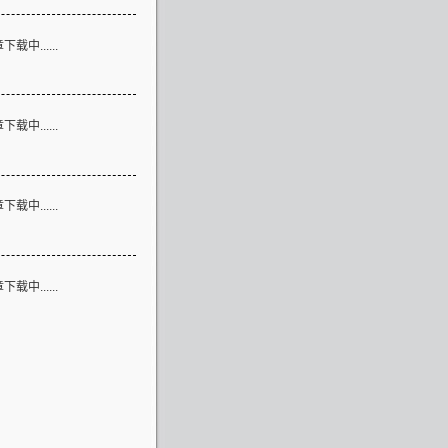
论
载中......
言
载中......
接
载中......
息
载中......