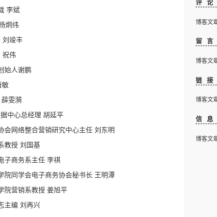
评
裁
李斌
博客文章下
杨炯纬
O
刘竣丰
留
O
祝伟
博客文章下
创始人谢鹏
链
唐敏
O
薛雯漪
博客文章下
数据中心总经理
胡延平
信
协会网络整合营销研究中心主任
刘东明
博客文章下
系教授
刘国基
电子商务系主任
李祺
学院同学会电子商务协会秘书长
王明潭
学院营销系教授
姜旭平
志主编
刘再兴