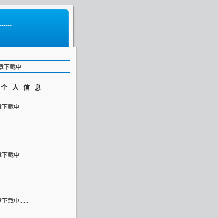
...
载中......
客个人信息
载中......
类
载中......
志
载中......