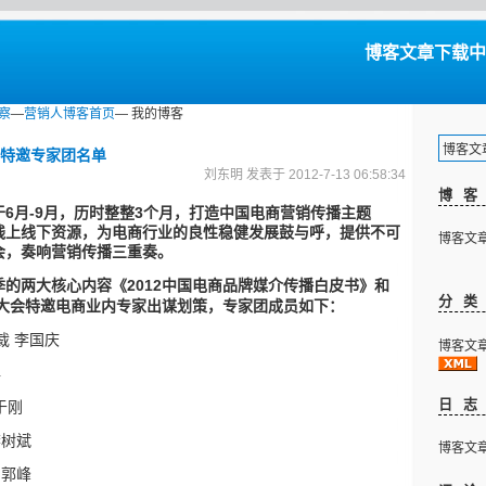
博客文章下载中...
察
—
营销人博客首页
— 我的博客
博客文章下
特邀专家团名单
刘东明 发表于 2012-7-13 06:58:34
博
6
-9
3
于
月
月，历时整整
个月，打造中国电商营销传播主题
线上线下资源，为电商行业的良性稳健发展鼓与呼，提供不可
博客文章下
会，奏响营销传播三重奏。
2012
季的两大核心内容《
中国电商品牌媒介传播白皮书》和
分
大会特邀电商业内专家出谋划策，专家团成员如下：
裁
李国庆
博客文章下
年
日
于刚
李树斌
博客文章下
O
郭峰