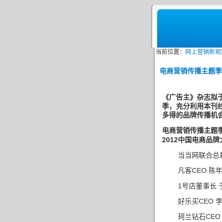
当前位置：
网上营销新观
电商营销传播主题季
《广告主》杂志拟
季，充分利用本刊
多得的品牌传播机
电商营销传播主题
2012
中国电商品牌
当当网联合总
CEO
凡客
陈
1
号店董事长
CEO
好乐买
CE
珂兰钻石