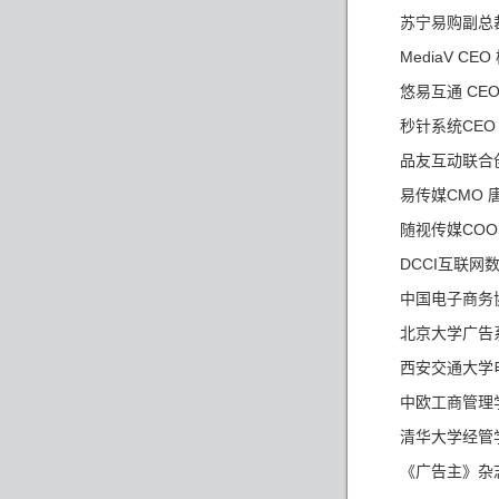
苏宁易购副总
MediaV CEO
CE
悠易互通
CE
秒针系统
品友互动联合
CMO
易传媒
CO
随视传媒
DCCI
互联网
中国电子商务
北京大学广告
西安交通大学
中欧工商管理
清华大学经管
《广告主》杂