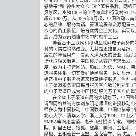
拥有
16
个
(
州
)
市分公司、
128
个县级分公司，拥
感地带”和“神州大众卡”四个著名品牌，网络
风景区、乡镇
100%
的信号覆盖和行政村
93.27
超过
1000
万。从
2005
年
6
月起，中国移动云南
心的品牌、服务营销、管理流程和资源配置三
核心的员工队伍，培育优秀企业文化，实现以
展，成为云南通信市场中的领军企业。
随着基于互联网和移动互联网电子商务的
务的习惯在悄然改变。尤其是思维更为活跃、
宝贵的年轻用户，看到人满为患的营业厅就头
捷获取相关服务。中国移动从客户需求出发，
度，致力于打造网站、热线、短信、
WAP
、自
道服务体系，切实做好便民服务。数据显示，
始选择电子服务渠道来畅享便捷服务。当前中
电子渠道服务窗口每月服务客户数分别达到
8
的电子渠道已成为中国移动服务万千客户的重
在全省电子渠道布局的大规划下，中国移
请到网络营销专家刘东明老师深度讲授移动电
师多次为中国移动、中国联通、中国电信等中
北京大学、清华大学、浙江大学
EDP
、中山大
EMBA
等网络营销、电子商务授课专家。
同时
院
、阿里巴巴、搜狐、雀巢、腾讯、金佰利、
摩根、五粮液普什医塑、金龙客车、美肤宝、