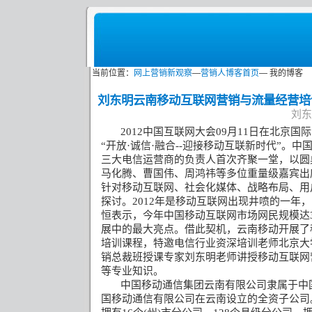
当前位置：
网上营销新观察
—
营销人博客首页
— 我的博客
刘东明云南移动互联网营销与流量经营培
刘东明
2012
中国互联网大会
09
月
11
日在北京国际
“开放·诚信·融合
--
迎接移动互联新时代”。中
三大电信运营商的负责人首次齐聚一堂，以圆
马化腾、曹国伟、周鸿祎等多位重量级嘉宾出
针对移动互联网、社会化媒体、战略布局、用
探讨。
2012
年是移动互联网出现井喷的一年，
恒表示，今年中国移动互联网市场网民规模达
展中的最大亮点。借此契机，云南移动开展了
培训课程，特邀电信行业资深培训老师北京大
销总裁班授课专家刘东明老师讲授移动互联网
等专业知识。
中国移动通信集团云南有限公司隶属于中
国移动通信有限公司在云南设立的全资子公司