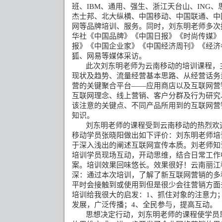
班、
IBM
、通用、强生、浙江天台山、
ING
、
杰士邦、北大纵横、中国移动、中国联通、中
网等品牌培训、服务。同时，刘东明老师多次
华社《中国品牌》《中国日报》《时尚传媒》
报》《中国企业家》《中国经济周刊》《经济
狐、网易等媒体采访。
此次刘东明老师为云南移动的培训课程，
现状及趋势、流量经营基本思路、从经营话务
营的关键聚合平台——应用商店以及互联网营
互联网理念、线上营销、客户分群及行为研究
该注意的关键点、不同产品所用到的互联网营
知识。
刘东明老师的课程受到云南移动的热烈欢
移动学员张晓阳做出如下评价：刘东明老师培
于深入浅出的阐述互联网宣传本质。刘老师知
培训学员现场互动，开动思维，结合日常工作
案。培训效果回味悠长。效果很好！云南丽江
深：通过本次培训，了解了新互联网营销的多
平时会接触到或使用到但是很少会往营销方面
培训给我很大的启发：
1
、抓住对象的注意力
发展，广泛传播；
4
、全民参与，提高互动。
思想决定行动，刘东明老师的课程使学员