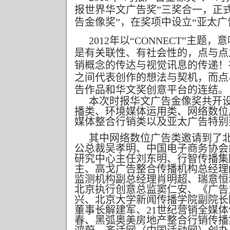
报世界华文广告奖”三奖合一，正
告金像奖”，在奖项中设立“亚太广
2012
年以“
CONNECT
”主题，
是有关联性、有社会性的，点与点
销概念的传达与视觉讯息的传递！
之间代表创作的想法与契机，而点
告作品和华文奖创意平台
本次时报华文广告金像奖共开
播类、环境媒体运用类、网络数位
媒体整合行销类以及亚太广告特别
其中网络数位广告类邀请到了
公总裁吴孝明、中国电子商务协会
研究中心主任刘东明、行智传播集
主、高戈广告整合传播机构总经理
监测机构副总经理肖明超、瑞意恒
北京执行创意总监窦仁安、《广告
兴、北京大学新闻传播学院副院长
董事长解建军、
21
世纪营销全媒体
春、黑弧奥美房地产整合行销传播