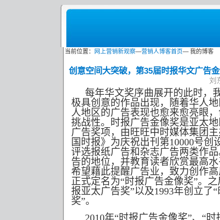
当前位置：
网上营销新观察
—
营销人博客首页
— 我的博客
创意空间大突破，第35届时报华文广告
刘东
每年华文奖序曲展开的此时，
极具创意的作品出现，随着华人地
人地区的广告表现也愈来愈亮眼，
挑战性。时报广告金像奖是亚太地
广告奖项，由旺旺中时媒体集团主
国时报》为庆祝出刊第
10000
号创
评选报纸广告和杂志广告两类作品
告的地位，并教育读者欣赏最高水
希望藉此提醒广告业，致力创作高
正式定名为“时报广告金像奖”。之
报亚太广告奖”以及
1993
年创立了
奖”。
2010
年“时报广告金像奖”、“时