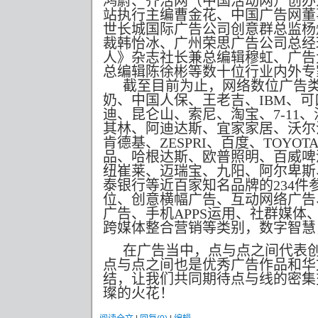
鸿蔚、齐活网（中国活动网）创办
站执行主编曹金花、中国广告网董
世长城国际广告公司创意群总监杨
裁韩怡冰、广州荣思广告公司总经
人》杂志社长兼总编辑穆虹、广告
总编辑陈徐彬等数十位行业内外专
截至目前为止，网络数位广告
奶、中国人保、王老吉、
IBM
、可
迪、昆仑山、索尼、淘宝、
7-11
、
其林、阿迪达斯、宜家家居、沃尔
肯德基、
ZESPRI
、百度、
TOYOT
品、哈根达斯、欧普照明、百威啤
纽崔莱、迈瑞宝、九阳、阿尔卑斯
泰银行等近百家知名品牌的
234
件
位、创意横幅广告、互动网络广告
广告、手机
APPS
运用、社群媒体
跨媒体整合营销等类别，数字智慧
在广告当中，点与点之间代表
点与点之间也是优秀广告作品和华
结，让我们共同期待点与线的密集
璨的火花！