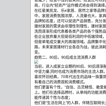
会减少，经营不佳的会关闭，经营还可以
商，行业内“轻资产”运作模式将会得到演绎
在红星美凯龙、乐e家居、居然之家等品牌
中，家居消费氛围浓厚，人流量也大，家
品牌知名度，还可以促进产品销售，充分
建材家居的需求由非理性到理性，建材家
洗而逐渐形成代表着各类产品的各个强势
些企业放弃量大但是低利润的中低端领域
但是单笔成交量大的高端领域。品牌集中
路，未来家居建材行业各自为战，彼此消
变。
趋势二、80后，90后成主流消费人群
当前，进入成家立业期的80后、90后逐渐
中坚力量,同时也成为消费市场的主流人群
喜欢怀旧经典，70年代出生的品味一族重简
有着自己的消费观和消费模式。
他们更富有个性，“自信、古灵精怪、敢爱
上。他们在选择品牌时，从单纯的功能消
能传递其个性与态度；
他们是“生活在网上”的人群，伴随互联网