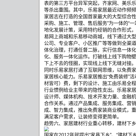
表的第三方平台异军突起，齐家网、美乐乐等
等杀出重围。其中，乐易家居最近动作频
家居志在打造的全国首家最大的大型综合性
采购、施工、管理、售后服务”为一体的“一站
地化发展计策，采用特约经销的合作形式，
易网上商城和乐易移动商城，线下通过大
公司、专业客户、小区推广等等做到全渠道
体化治理，打通任督二脉，实行信息一体
化、服务一体化运作。打破线上线下购物
下上不去的怪圈，实现线上线下无缝对接
同时乐易家居打通了互联网思维，以免费
家居核心能力。乐易家居推出“免费装修”
材皆可）费，剩下的设计、施工由乐易全
行业惯例给业主带来的隐性支出。乐易家
设计师、媒体机构、技术开发力量、金融
合作关系。通过产品集成、服务集成、营
成、智力集成，推出免费家装商业模式，
满足客户需求，让装修变得更简单。
趋势六、家居建材行业重心转移，建材下
国家在2012年就提出“家具下乡”、“建材