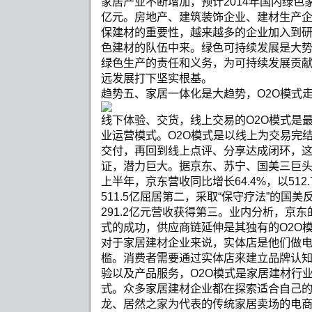
家居产业不断增加，预计2014年国内绿色家
亿元。房地产、建筑装饰企业、建材生产
保建材的重要性，越来越多的企业加入到
色建材的队伍中来。绿色可持续发展是大
绿色生产的责任和义务，为可持续发展贡
远发展打下坚实根基。
趋势五、家居一体化是大趋势，O2O模式走红市场
线下体验、交货，线上交易的O2O模式是
业运营模式。O2O模式是以线上为交易完
交付，再回到线上点评、分享达成闭环，
证，潜力巨大。据京东、苏宁、国美三巨头公
上半年，京东营收同比增长64.4%，以51
511.5亿屈居第二，采取“保守疗法”的国美
291.2亿元营收获得第三。业内分析，京东
式的成功，供应商链延伸是其独有的O2O
对于家居建材企业来说，实体店是他们做
槛。消费者需要通过实体店来建立品牌认
验以及产品服务，O2O模式是家居建材行
式。众多家居建材企业都在探索适合自己的
龙、居然之家为代表的传统家居卖场的电