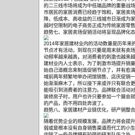
的二三线市场将成为中低端品牌的重要战
市居民的家居消费已经趋于饱和，家居卖
降，低成本、高收益的三线城市日渐成为
越时空限制的电子商务正成为传统家居零售
趋势七、家居卖场促销活动将呈现品牌化
2014年家居建材业内的活动数量是历年来
节点才有活动，到现在只要是周末就有卖
动频率越来越高，对消费者的刺激也越来
建材业内人士表示，为了刺激市场提升销
始自己造概念来制造促销节点了，并有愈
域前两年频繁地举办闭馆销售、店庆促销
始渐渐麻木了，所以接下来或许只有联合
能吸引到消费者的注意力。品牌联合活动
装修房子时，用户也许只要参加一个展会
的产品，而不用四处奔波了。
趋势八、家居建材产业链优化，研产销整
随着优势企业的规模发展，品牌力将会提
弱或是根本没有自身销售渠道而代工的小
内除了一些品牌拥有较强的研发队伍之外