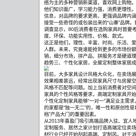
络为主的多种营销新渠道，喜欢网上购物
他们知识面广，学习能力强，消费更理性
信息，对品牌的要求更高，更强调品牌内
接受一些奇怪的或包装出来的“山寨”品牌
调查显示，80后消费者在选购家具时首要
度、环保、功能实用性、价格、款式。
这正是他们，理性、丰富、时尚、乐活、
人群。未来，究竟谁能抢到更多的市场份
销，细分市场，拼产品、拼服务才是硬道
趋势三、个性化家居，全屋定制整体家居
目前，大多家具设计风格大众化，在卖场
效果相差甚远，经常出现家具尺寸与房屋
风格不匹配等问题。加上当前消费者对空
家具的个性风格等要求，高端定制家具开
个性化定制家具能够“一对一”满足业主需
的家都是“独一无二”的，唯一性和原创性是
档”产品大门的重要因素。
从2013年喜盈门吸引高端品牌入驻、宜人
定制服务、居然之家计划打造高端定位卖
材行业已经开始刮起高端、定制风。对于