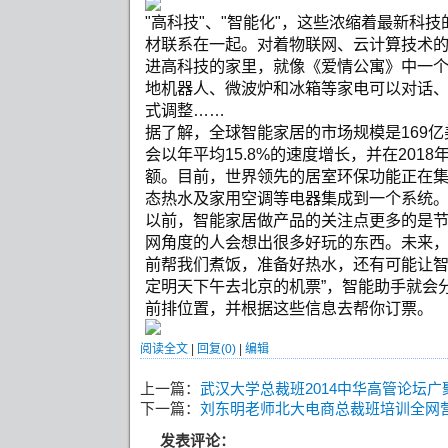
"高科技"、"智能化"，这些浓缩着最新科
材联系在一起。对着物联网、云计算技术
进高科技的家里，就像《爱情公寓》中一
地机器人、微波炉和冰箱等家电可以对话
式调整……
据了解，全球智能家居的市场规模是169
会以年平均15.8%的速度增长，并在2018
额。目前，世界领先的居室环保功能正在
态热水及家用空调等电器集成到一个系统
以前，智能家居做产品的关注点更多的是
网角度的人会想出很多好玩的东西。未来
前帮我们煮饭，准备好热水，还有可能让智
定明天下午去北京的机票”，智能助手就会分
前排位置，并根据这些信息去帮你订票。
阅读全文
|
回复(0)
|
编辑
上一篇：
武汉大学总裁班2014中华高管论坛广
下一篇：
刘东明老师北大电商总裁班培训全网
发表评论：