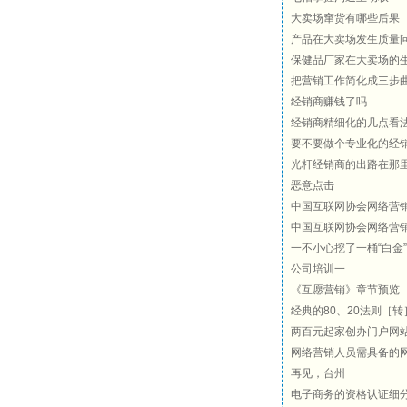
大卖场窜货有哪些后果
产品在大卖场发生质量
保健品厂家在大卖场的
把营销工作简化成三步
经销商赚钱了吗
经销商精细化的几点看
要不要做个专业化的经
光杆经销商的出路在那
恶意点击
中国互联网协会网络营销
中国互联网协会网络营销
一不小心挖了一桶“白金”
公司培训一
《互愿营销》章节预览
经典的80、20法则［转
两百元起家创办门户网
网络营销人员需具备的
再见，台州
电子商务的资格认证细