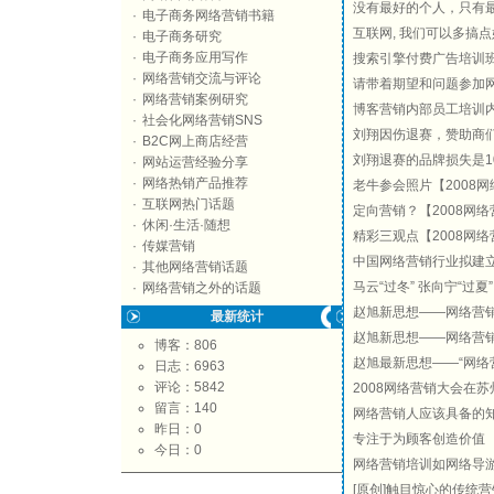
没有最好的个人，只有
·
电子商务网络营销书籍
互联网, 我们可以多搞点
·
电子商务研究
·
电子商务应用写作
搜索引擎付费广告培训
·
网络营销交流与评论
请带着期望和问题参加
·
网络营销案例研究
博客营销内部员工培训
·
社会化网络营销SNS
刘翔因伤退赛，赞助商们傻
·
B2C网上商店经营
刘翔退赛的品牌损失是10
·
网站运营经验分享
·
网络热销产品推荐
老牛参会照片【2008
·
互联网热门话题
定向营销？【2008网
·
休闲·生活·随想
精彩三观点【2008网
·
传媒营销
中国网络营销行业拟建立首
·
其他网络营销话题
马云“过冬” 张向宁“过夏”
·
网络营销之外的话题
赵旭新思想——网络营
最新统计
赵旭新思想——网络营
博客：806
赵旭最新思想——“网络
日志：6963
评论：5842
2008网络营销大会在苏
留言：140
网络营销人应该具备的
昨日：0
专注于为顾客创造价值
今日：0
网络营销培训如网络导
[原创]触目惊心的传统营