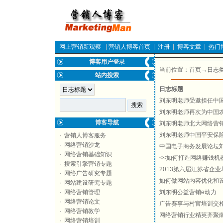
网上营销新观察
|
营销人博客首页
|
注册
|
博客文章
|
热门
博客用户登录
当前位置：
首页
→日志类
站内搜索
日志标题
刘东明老师受邀担任中
刘东明老师再次为中国
博客导航
刘东明老师北大网络营
刘东明老师中国平安保
·
营销人博客服务
·
网络营销沙龙
中国电子商务发展论坛
·
网络营销基础知识
<<如何打造网络赚钱机
·
搜索引擎营销专题
2013第六届江苏省企业
·
网络广告研究专题
如何做网站内容优化和
·
网站建设研究专题
·
网络营销管理
刘东明公益营销e动力
·
网络营销论文
广告赛事与村官培训交
·
网络营销教学
网络营销行业精英齐聚
·
网络营销培训