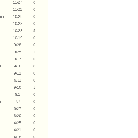
11/27
0
11/21
0
jin
10/29
0
10/28
0
10/23
5
10/19
0
9/28
0
9/25
1
9/17
0
i
9/16
0
9/12
0
9/11
0
9/10
1
8/1
0
i
7/7
0
6/27
0
6/20
0
4/25
0
4/21
0
k
4/18
0