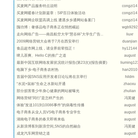
买麦网产品服务特点说明
congzi14
买麦网暖春计划新篇章：SIP百日体验活动
congzi14
买麦网网企联盟高调上线 遭遇乡乡通网站备案门
congzi14
隗功博：奢侈品电子商务正在悄然崛起
wgb9292
走向网络广告——南昌航空大学“慧谷杯”大学生广告...
liuxr
2009网络营销大会将于7月在西安举行
duanjian
食品超市网上线，请业界前辈指正！
hy12144
啤儿茶爽、Hello C的推广之道
august
最新中国互联网络发展状况统计报告(第23次)(报告摘要)
liuming12
电脑下乡-电子商务农村热
han2010
首届中国SNS应用开发者日论坛将在京举行
hildm
“水泥+鼠标”生命之水新站开通
zhaoxu
部分损害青少年身心健康的网站被曝光
zhulian
网络营销“同行”是怎样产生的
冯英健
体验"发送101到10086事件"的病毒性传播
august
电子商务从业人员VS电子商务专业学生
august
湖南电子商务的春天即将来临
august
从新浪博客到新浪空间,SNS的自然融合
冯英健
成龙汽车网营销之道
august