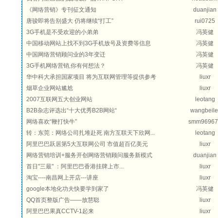
《网络营销》专刊征文通知
duanjian
唐骏即将告别盛大 仍将继续“打工”
rui0725
3G手机是不受欢迎的小弟弟
冯英健
中国移动网站上找不到3G手机放号及资费等信息
冯英健
中国网络营销顾问业的3年变迁
冯英健
3G手机网络营销,你有何想法？
冯英健
华中科大承担国家项目 将为互联网管理等提供参考
liuxr
烟草企业网站尴尬
liuxr
2007互联网五大创业网站
leotang
B2B杂志评选出“十大优秀B2B网站“
wangbeile
网络喜欢“鞭打快牛”
smm96967
转：东莞：网络公司扎堆赴死 南方互联天下欣网...
leotang
阿里巴巴跃居第5大互联网公司 市值超百亿美元
liuxr
网络营销培训+服务开创网络营销顾问服务新模式
duanjian
首日"三最" ：阿里巴巴香港挂牌上市...
liuxr
淘宝----南昌网上开店---讲座
liuxr
google本地化功夫快要学到家了
冯英健
QQ首页整版广告——放慧聪
liuxr
阿里巴巴果真CCTV-1起来
liuxr