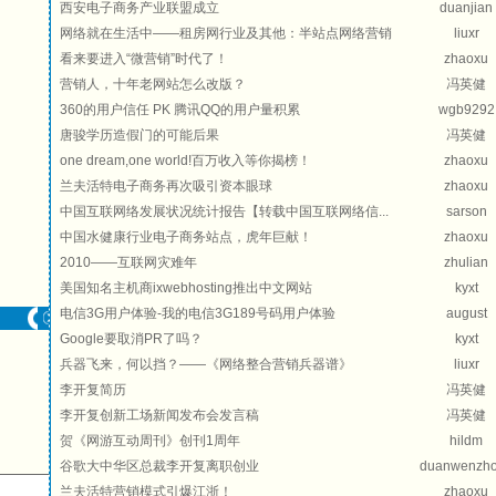
西安电子商务产业联盟成立
duanjian
网络就在生活中——租房网行业及其他：半站点网络营销
liuxr
看来要进入“微营销”时代了！
zhaoxu
营销人，十年老网站怎么改版？
冯英健
360的用户信任 PK 腾讯QQ的用户量积累
wgb9292
唐骏学历造假门的可能后果
冯英健
one dream,one world!百万收入等你揭榜！
zhaoxu
兰夫活特电子商务再次吸引资本眼球
zhaoxu
中国互联网络发展状况统计报告【转载中国互联网络信...
sarson
中国水健康行业电子商务站点，虎年巨献！
zhaoxu
2010——互联网灾难年
zhulian
美国知名主机商ixwebhosting推出中文网站
kyxt
电信3G用户体验-我的电信3G189号码用户体验
august
Google要取消PR了吗？
kyxt
兵器飞来，何以挡？——《网络整合营销兵器谱》
liuxr
李开复简历
冯英健
李开复创新工场新闻发布会发言稿
冯英健
贺《网游互动周刊》创刊1周年
hildm
谷歌大中华区总裁李开复离职创业
duanwenzh
兰夫活特营销模式引爆江浙！
zhaoxu