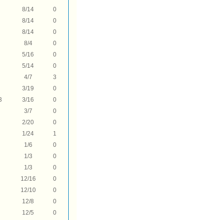
8/14
0
8/14
0
8/14
0
8/4
0
5/16
0
5/14
0
4/7
3
3/19
0
3
3/16
0
3/7
0
2/20
0
1/24
1
1/6
0
1/3
0
1/3
0
12/16
0
12/10
0
12/8
0
12/5
0