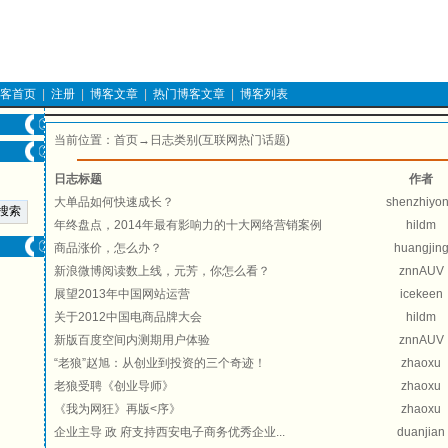
客首页
|
注册
|
博客文章
|
热门博客文章
|
博客列表
当前位置：
首页
→日志类别(互联网热门话题)
日志标题
作者
大单品如何快速成长？
shenzhiyo
年终盘点，2014年最有影响力的十大网络营销案例
hildm
商品涨价，怎么办？
huangjin
新浪微博阅读数上线，元芳，你怎么看？
znnAUV
展望2013年中国网站运营
icekeen
关于2012中国电商品牌大会
hildm
新版百度空间内测期用户体验
znnAUV
“老狼”赵旭：从创业到投资的三个奇迹！
zhaoxu
老狼受聘《创业导师》
zhaoxu
《我为网狂》再版<序》
zhaoxu
企业主导 政 府支持西安电子商务优秀企业...
duanjian