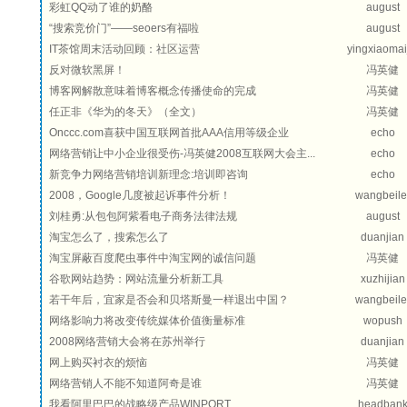
彩虹QQ动了谁的奶酪
august
“搜索竞价门”——seoers有福啦
august
IT茶馆周末活动回顾：社区运营
yingxiaomai
反对微软黑屏！
冯英健
博客网解散意味着博客概念传播使命的完成
冯英健
任正非《华为的冬天》（全文）
冯英健
Onccc.com喜获中国互联网首批AAA信用等级企业
echo
网络营销让中小企业很受伤-冯英健2008互联网大会主...
echo
新竞争力网络营销培训新理念:培训即咨询
echo
2008，Google几度被起诉事件分析！
wangbeile
刘桂勇:从包包阿紫看电子商务法律法规
august
淘宝怎么了，搜索怎么了
duanjian
淘宝屏蔽百度爬虫事件中淘宝网的诚信问题
冯英健
谷歌网站趋势：网站流量分析新工具
xuzhijian
若干年后，宜家是否会和贝塔斯曼一样退出中国？
wangbeile
网络影响力将改变传统媒体价值衡量标准
wopush
2008网络营销大会将在苏州举行
duanjian
网上购买衬衣的烦恼
冯英健
网络营销人不能不知道阿奇是谁
冯英健
我看阿里巴巴的战略级产品WINPORT
headban