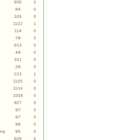
9/30
0
8/4
0
3/26
0
11/22
1
11/4
0
7/8
0
6/13
0
4/9
0
3/21
0
2/8
0
1/13
1
11/25
0
11/14
0
10/28
0
9/27
0
9/7
0
9/7
0
9/6
0
ong
9/5
0
8/29
0