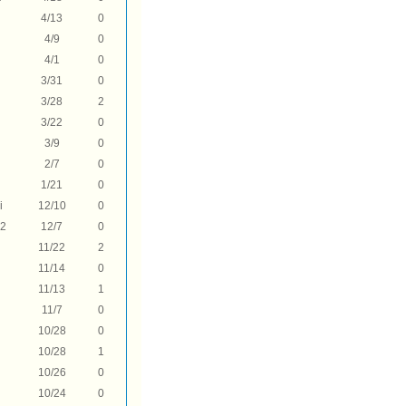
4/13
0
4/9
0
4/1
0
3/31
0
3/28
2
3/22
0
3/9
0
2/7
0
1/21
0
i
12/10
0
2
12/7
0
11/22
2
11/14
0
11/13
1
11/7
0
10/28
0
10/28
1
10/26
0
10/24
0