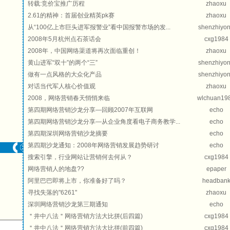
转载:竞价宝推广历程
zhaoxu
2.61的精神：首届创业精英pk赛
zhaoxu
从“100亿上市巨头进军报警业”看中国报警市场的发...
shenzhiyo
2008年5月杭州点石茶话会
cxg1984
2008年，中国网络渠道将再次面临重创！
zhaoxu
黄山进军“双十”的两个“三”
shenzhiyo
做有一点风格的大众化产品
shenzhiyo
对话当代军人核心价值观
zhaoxu
2008，网络营销春天悄悄来临
wlchuan19
第四期网络营销沙龙分享—回顾2007年互联网
echo
第四期网络营销沙龙分享—从企业角度看电子商务教学...
echo
第四期深圳网络营销沙龙摘要
echo
第四期沙龙通知：2008年网络营销发展趋势研讨
echo
搜索引擎，行业网站让营销何去何从？
cxg1984
网络营销人的地盘??
epaper
阿里巴巴即将上市，你准备好了吗？
headban
寻找失落的"6261"
zhaoxu
深圳网络营销沙龙第三期通知
echo
＂井中八法＂网络营销方法大比拼(后四篇)
cxg1984
＂井中八法＂网络营销方法大比拼(前四篇)
cxg1984