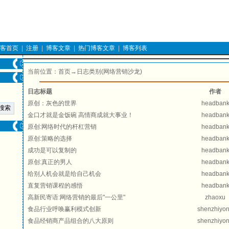
客首页
|
注册
|
博客文章
|
热门博客文章
|
博客列表
当前位置：
首页
→日志类别(网络营销沙龙)
日志标题
作者
原创：灰色的世界
headban
金口才就是金饭碗 高情商成就大事业！
headban
原创:网络时代的杆杠营销
headban
原创:策略的选择
headban
成功是可以复制的
headban
原创:真正的男人
headban
给别人机会就是给自己机会
headban
直复营销课程的感悟
headban
高新民寄语:网络营销的最后"一公里"
zhaoxu
食品行业呼唤赢利模式创新
shenzhiyo
食品经销商产品组合的八大原则
shenzhiyo