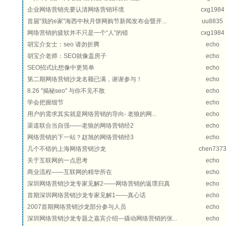
企业网络营销先要认清网络营销环境
cxg1984
首届“我的e家”海西中秋月饼网购节新闻发布会暨开...
uu8835
网络营销的疲软并不只是一个“人”的错
cxg1984
胡宝介女士：seo 请勿折腾
echo
胡宝介老师：SEO就像盖房子
echo
SEO招式比想像中更简单
echo
第二期网络营销沙龙名额已满，谢谢参与！
echo
8.26 "揭秘seo" 与你不见不散
echo
学会把握细节
echo
用户的需求其实就是网络营销的导向- 老狼的网...
echo
渠道联合当自强——老狼的网络营销经2
echo
网络营销的下一站？赵旭的网络营销经3
echo
几个不错的上海网络营销沙龙
chen737
关于互联网的一点思考
echo
商业流程——互联网的精华所在
echo
深圳网络营销沙龙专家见解2——网络营销的返璞归真
echo
首期深圳网络营销沙龙专家见解1——真心话
echo
2007首期网络营销沙龙部分参与人员
echo
深圳网络营销沙龙专题之嘉宾介绍—撬动网络营销的张...
echo