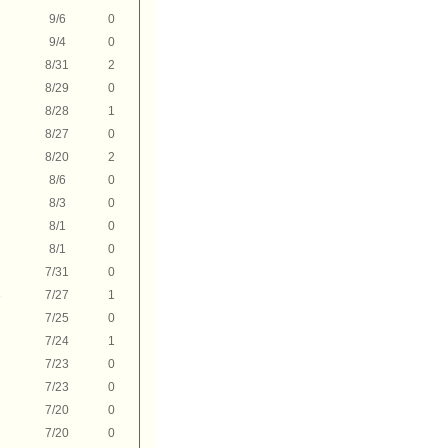
9/6
0
9/4
0
8/31
2
8/29
0
8/28
1
8/27
0
8/20
2
8/6
0
8/3
0
8/1
0
8/1
0
7/31
0
3
7/27
1
7/25
0
7/24
1
7/23
0
7/23
0
7/20
0
7/20
0