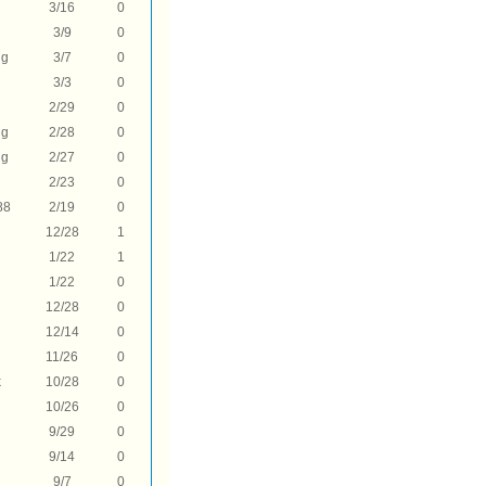
3/16
0
3/9
0
ng
3/7
0
3/3
0
2/29
0
ng
2/28
0
ng
2/27
0
2/23
0
88
2/19
0
12/28
1
1/22
1
1/22
0
12/28
0
12/14
0
11/26
0
k
10/28
0
10/26
0
9/29
0
9/14
0
9/7
0