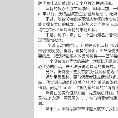
牌代表什么价值观”这两个品牌的关键问题。
沃特的核心优势在篮球鞋，
04
年以前，一
05
年以前，沃特品牌定位是“篮球运动”。无
不过，随着沃特终端逐渐从专柜向专卖店
能支撑专卖店的成本，沃特势必要向休闲运动
动”定位已不适应沃特的市场现状。
于是，到了
06
年，在一个国内知名广告公
球运动”的定位。
“全球运动”的推出，目的是淡化沃特“篮
薄弱”的劣势，但是，这样的淡化，不单是使
要的是，把沃特最根本的品牌优势——篮球鞋
一个没有核心优势的品牌，就好比无根的
心优势的产品，是无法获得消费者的青睐的。
另外，沃特也一直没有解决“我的价值观”
运动用品品牌，要与消费者建立情感联系
品，落实到运动员们穿着产品时的感觉和体验
值观。耐克“
Just
do
it!
”即为最经典的品牌价
沃特在品牌价值观方面，先走模仿路线，
又推出“永远一颗冠军的心”，在与消费者沟
弱。
基于此，沃特品牌重塑课题又放在了我们