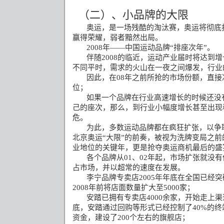
（二）、小品牌的大限
奥运，是一场残酷的淘汰赛，奥运将彻底
赢得荣耀，弱者黯然出局。
2008
年
——
中国运动品牌
“
排座次年
”
。
伴随
2008
的临近，运动产业届时将达到增
不同平时，需求的火山在一夜之间爆发，行业
因此，在
08
年之前所抢的市场份额，直接
位；
如果一个品牌在行业高速增长的时候还没
己的座次，那么，到行业小幅度增长甚至出现
危。
为此，多数运动品牌都在疯狂扩张，以争
北京奥运
“
大限
”
的前奏，被视为洗牌变局之前
业地位的关键年，更是抢夺奥运商机最后的盛
各个品牌从
01
、
02
年起，市场扩张就没有
占市场，并以超常的速度在发展。
李宁品牌专卖店
2005
年年底在全国已经突
2008
年前将店面数量扩大至
5000
家；
安踏已拥有专卖店
4000
余家，开始走上渠
底，安踏通过回购等形式已经控制了
40%
的终
资金，建设了
200
个左右的旗舰店；