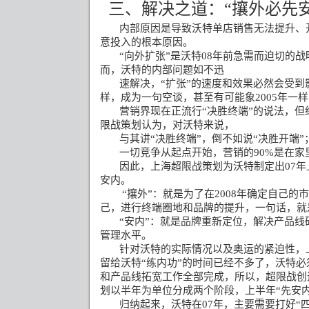
三、解决之道：“攘外必先安
内部原因是导致沃特单店销售无法提升、
意投入的根本原因。
“
向外扩张
”
是沃特
08
年前急需而迫切的战
而，沃特的内部问题如不迅
速解决，“扩张”的速度和效果必然会受到
样，成为一句空谈，甚至有可能象
2005
年一样
营销界现在正流行
“
决胜终端
”
的说法，但
限战策划认为，对沃特来说，
与其讲
“
决胜终端
”
，倒不如说
“
决胜开端
”
一切竞争从起点开始，营销的
90%
是在家
因此，上海超限战策划为沃特制定出
07
年
安内。
“
攘外
”
：就是为了在
2008
年确定自己的市
己，进行终端圈地和品牌的提升，一句话，就
“
安内
”
：就是品牌重新定位，解决产品线
管理水平。
针对沃特的实际情况以及奥运的紧迫性，
留给沃特“练内功”的时间已经不多了，沃特
和产品线拓宽工作全部完成，所以，超限战创
划以半年为单位分成两个阶段，上半年“先安内
归纳起来，沃特在
07
年，主要需要打好“四