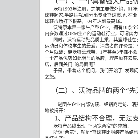
（一）、一个具备强大产品
沃特
1993
年注册，之前主要做外销，
01
年
球鞋起家
,
半路拦截
,
细分出专业篮球市场
,
在业
球鞋市场打下根基，
04
年达到最高峰。
沃特原本是一家生产型企业，拥有
10
条全
内多数通过
OEM
生产的运动鞋行业，可谓实力
同时，沃特运动鞋品质上乘，其篮球鞋在
运动员和体校学生的最爱，消费者的评价是：
个月就破；穿沃特篮球鞋，
1
年甚至
3
年都不会
一个产品优势如此明显的品牌，理应顾客云集
店，后面关门”的局面呢？
于是，带着这个疑问，我们开始了“发现
之旅。
（二）、沃特品牌的两个“先
谜团在企业内部访谈、经销商走访、消
地被揭开：
1
、产品结构不合理，无法
沃特产品线出现了“两宽两窄”的弊端：
所谓“两宽”，就是“篮球鞋比服装产品结