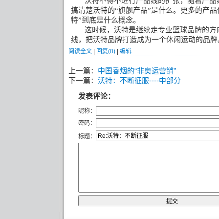
沃特不得不进行产品线的扩张，随着产品
搞清楚沃特的
“
旗舰产品
”
是什么。更多的产品
特
”
到底是什么概念。
这时候，沃特是继续走专业篮球品牌的方
线，把沃特品牌打造成为一个休闲运动的品牌
阅读全文
|
回复(0)
|
编辑
上一篇：
中国香烟的“非奥运营销”
下一篇：
沃特：不断征服----中部分
发表评论：
昵称：
密码：
标题：