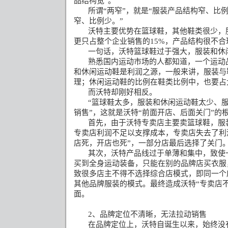
品结构宽”。
所谓“两窄”，就是“服装产品结构窄、比
窄、比例少。”
沃特主要优势在篮球鞋，其他鞋类很少，
更只占整个企业销售的
15%
，产品结构很不合
一句话，沃特篮球鞋过于强大，服装和休
熟悉国内运动市场的人都知道，一个运动
和休闲运动鞋是利润之源，一般来讲，服装与
理；休闲运动鞋的比例在鞋类比例中，也要占
而沃特却刚好相反。
“篮球鞋太多，服装和休闲运动鞋太少、
销售”，这就是沃特“前面开店、后面关门”的
首先，由于沃特专卖店主要卖篮球鞋，服
专卖店利润不足以支撑成本，专卖店失去了利
店死，开店也死”，一部分店最后选择了关门
其次，沃特产品线过于单薄和集中，致使
买到全身运动装备，只能在别的品牌店买衣服
致很多店主不得不选择综合店模式，即同一个
其他品牌服装的模式。最终造成沃特“专卖店
面。
2
、品牌定位不清晰，无法拉动销售
在品牌定位上，沃特自诞生以来，始终没有