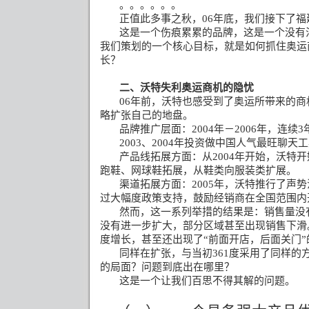
。。。。。。
正值此多事之秋，
06
年底，我们接下了福
这是一个伤痕累累的品牌，这是一个没有
我们策划的一个核心目标，就是如何抓住奥运
长？
二、沃特失利奥运商机的隐忧
06
年前，沃特也感受到了奥运所带来的商
略扩张自己的地盘。
品牌推广层面：
2004
年－
2006
年，连续
3
2003
、
2004
年投资做中国人气最旺聊天工
产品线拓展方面：从
2004
年开始，沃特开
跑鞋、网球鞋拓展，从鞋类向服装类扩展。
渠道拓展方面：
2005
年，沃特推行了声势
过大幅度政策支持，鼓励经销商在全国范围内
然而，这一系列举措的结果是：销售量没
没有进一步扩大，部分区域甚至出现销售下滑
度增长，甚至还出现了
“
前面开店，后面关门
”
同样在扩张，与当初
361
度采用了同样的
的局面？问题到底出在哪里？
这是一个让我们百思不得其解的问题。