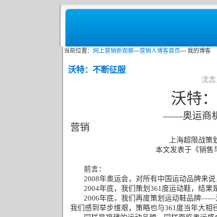
当前位置：
网上营销新观察
—
营销人博客首页
— 我的博客
沃特：不断征服
沈志勇
沃特
——奥运商
营销
上海超限战策
本文发表于《销售
前言：
2008
年奥运会，对所有中国运动品牌来说
2004
年底，我们策划
361
度运动鞋，结果
2006
年底，我们再度策划运动鞋品牌——
我们感到举步维艰，策略也与
361
度当年大相