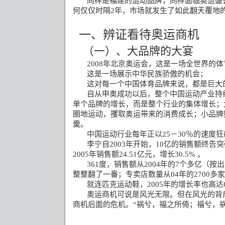
同样是福建的运动品牌，同样面临奥运盛
何仅仅时隔
2
年，市场就发生了如此翻天覆地
一、辨证看待奥运商机
（一）、大品牌的大宴
2008
年北京奥运会，这是一场全世界的体
这是一场展示中华民族骄傲的机会；
这对每一个中国体育品牌来说，都是巨大
自从申奥成功以后，整个中国运动产业持
单个品牌的增长，而是整个行业的集体增长；
圈地运动，攫取奥运带来的消费成长；小品牌
羹。
中国运动行业每年正以
25
－
30
％的速度狂
李宁自
2003
年开始，
10
亿的销售额终告突
2005
年销售额
24.51
亿元，增长
30.5%
。
361
度，销售额从
2004
年的
7
个多亿（按出
整整翻了一番；专卖店数量从
04
年的
2700
多家
就连匹克运动鞋，
2005
年的增长率也高达
奥运商机可说是风光无限。但在风光的背
商机后面的危机。“祸兮，福之所倚；福兮，祸