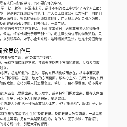
号召人们向好的学习，而不要向坏的学习。
一学一批，就等于在混沌未分、是非不明的员工中树起了两个对立面：
型，舆论的光辉纷纷投向他们，广大员工自然会引以为榜样，向他们
是反面教员，舆论的锋芒纷纷对准他们，广大员工必定会引以为戒，
反面教员同时起作用，何去何从，一清二楚。
道如何通过赏好惩坏来齐众，他们在赏好时，必须拿出诱人的物质条
。但是，红军长期处于艰苦创业中，毛主席没有优厚的物质奖励，只
，来引导群众。对于小企业来说，这种精神奖励法，也是十分值得借
面教员的作用
该要身兼二职，既“办事”又“传教”。
中，光有正面榜样还不够。还需要正反两个方面的教育。没有反面教
过来。
的东西，总是和假的、丑的、恶的东西相比较而存在，相斗争而发展
止人们跟谬误、丑恶、敌对的东西见面，跟唯心主义、形而上学的东西
险的政策。它将引导人们思想衰退，单打一，见不得世面，唱不得对
面的东西自己暴露出来，加以展览，或者把它们揭发出来，摆在大家面
别、斗争，可以使人们受到锻炼，受到教育。
痘？就是人为地把一种病毒放到人体内，实行“细菌战”，跟你斗争，使
疫力。
席特别重视那些“活生生的”反面教员。反面教员大致有两类，一类是惩
斗地主等等；另有一类是激励性的，有的人，犯了小错，不能惩罚
的地方说出来，引起大家的警惕。