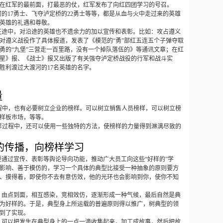
在红军的最前面，打最恶的仗，红军发布了向红四团学习的号召。
河的
17
勇士、飞夺泸定桥的
22
勇士等等，都是从血与火中走过来的英雄
英雄的礼遇和尊敬。
征途中，对沿途的英雄也不遗余力的加以宣传和表彰。比如：攻占遵义
对遵义战役作了具体报道，发表了《模范的“勇”部红五连五个子弹夺取
勇的“九堡”三营走一百里路，没有一个掉队落伍的》等通讯文章；在红
星》报、《战士》报又出版了有关强夺泸定桥战役的行军和战斗实
胜利渡过大渡河的
17
名英雄的名字。
量
程中，也有必要树立企业的榜样。可以树立销售人员榜样，可以树立榜
样板市场，等等。
样过程中，还可以使用一些独特的方法，使榜样的力量得到淋漓尽致的
的传播，向榜样学习
要通过宣传、表彰等舆论导向功能，推动广大员工向这些“好样的”学
影响、善于模仿的，学习一个具体的典型比接受一种抽象的原则要方
、摸得着，即使你不去有意仿效，他的光环也会影响到你，使你不知
，由点到面，相互感染，竞相效仿，逐渐形成一种气候，最后自然是典
为好样的。于是，典型身上所运载的普遍原则得以推广，树典型的领
到了实现。
，可以把发生在典型身上的一点一滴收集起来，加工成故事，然后把故