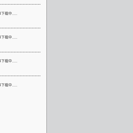
论
载中......
言
载中......
接
载中......
息
载中......