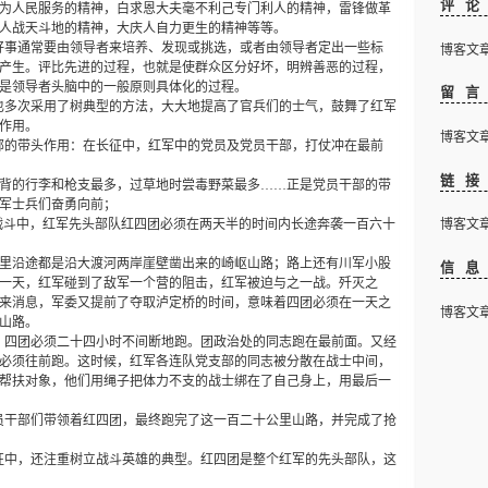
评
为人民服务的精神，白求恩大夫毫不利己专门利人的精神，雷锋做革
人战天斗地的精神，大庆人自力更生的精神等等。
好事通常要由领导者来培养、发现或挑选，或者由领导者定出一些标
博客文章下
产生。评比先进的过程，也就是使群众区分好坏，明辨善恶的过程，
是领导者头脑中的一般原则具体化的过程。
留
也多次采用了树典型的方法，大大地提高了官兵们的士气，鼓舞了红军
作用。
博客文章下
部的带头作用：在长征中，红军中的党员及党员干部，打仗冲在最前
链
背的行李和枪支最多，过草地时尝毒野菜最多
……
正是党员干部的带
军士兵们奋勇向前；
战斗中，红军先头部队红四团必须在两天半的时间内长途奔袭一百六十
博客文章下
里沿途都是沿大渡河两岸崖壁凿出来的崎岖山路；路上还有川军小股
信
一天，红军碰到了敌军一个营的阻击，红军被迫与之一战。歼灭之
来消息，军委又提前了夺取泸定桥的时间，意味着四团必须在一天之
博客文章下
山路。
，四团必须二十四小时不间断地跑。团政治处的同志跑在最前面。又经
必须往前跑。这时候，红军各连队党支部的同志被分散在战士中间，
帮扶对象，他们用绳子把体力不支的战士绑在了自己身上，用最后一
员干部们带领着红四团，最终跑完了这一百二十公里山路，并完成了抢
征中，还注重树立战斗英雄的典型。红四团是整个红军的先头部队，这