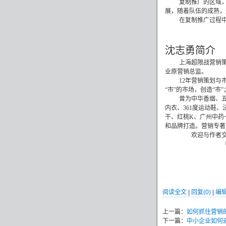
复制推广的区域
展，随着队伍的成熟，
在复制推广过程
沈志勇简介
上海超限战营销
业原营销总监。
12
年营销策划与市
“市”的市场，创造“市”
曾为中华香烟、
内衣、
361
度运动鞋、
干、红桃
K
、广州中药
和品牌打造。营销专著
欢迎与作者
阅读全文
|
回复(0)
|
编
上一篇：
如何抓住营销
下一篇：
中小企业如何