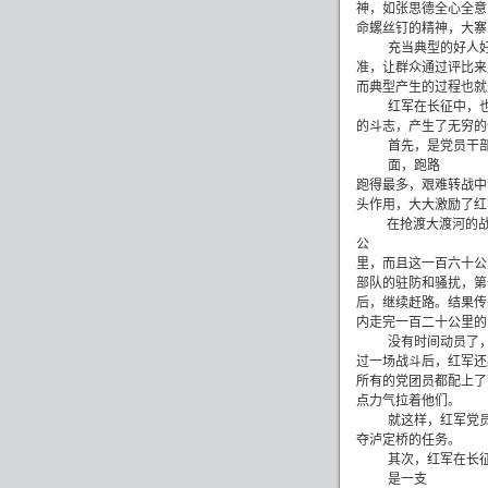
神，如张思德全心全意
命螺丝钉的精神，大寨
充当典型的好人
准，让群众通过评比来
而典型产生的过程也就
红军在长征中，
的斗志，产生了无穷的
首先，是党员干
面，跑路
跑得最多，艰难转战中
头作用，大大激励了红
在抢渡大渡河的
公
里，而且这一百六十公
部队的驻防和骚扰，第
后，继续赶路。结果传
内走完一百二十公里的
没有时间动员了
过一场战斗后，红军还
所有的党团员都配上了
点力气拉着他们。
就这样，红军党
夺泸定桥的任务。
其次，红军在长
是一支