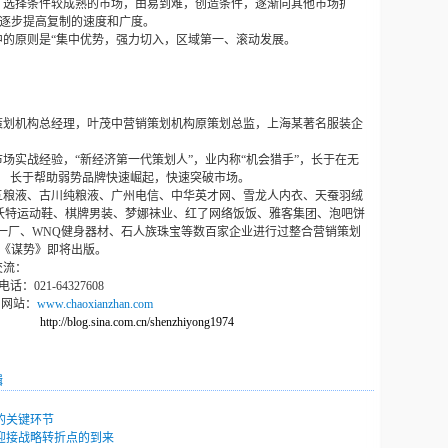
，选择条件较成熟的市场，由易到难，创造条件，逐渐向其他市场扩
逐步提高复制的速度和广度。
中的原则是
“
集中优势，强力切入，区域第一、滚动发展。
策划机构总经理，叶茂中营销策划机构原策划总监，上海某著名服装企
场实战经验，“新经济第一代策划人”，业内称“机会猎手”，长于在无
；
长于帮助弱势品牌快速崛起，快速突破市场。
五粮液、古川纯粮液、广州电信、中华英才网、雪龙人内衣、天蚕羽绒
沃特运动鞋、棋牌男装、梦娜袜业、红了网络饭饭、雅客集团、泡吧饼
一厂、
WNQ
健身器材、石人族珠宝等数百家企业进行过整合营销策划
《谋势》即将出版。
交流：
电话：
021-64327608
网站：
www.chaoxianzhan.com
http://blog.sina.com.cn/shenzhiyong1974
辑
的关键环节
迎接战略转折点的到来