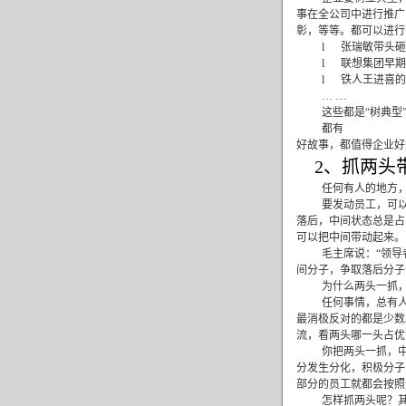
事在全公司中进行推广
彰，等等。都可以进行
l
张瑞敏带头砸
l
联想集团早期
l
铁人王进喜的
… …
这些都是“树典
都有
好故事，都值得企业好
2
、抓两头
任何有人的地方
要发动员工，可
落后，中间状态总是占
可以把中间带动起来。
毛主席说：“领
间分子，争取落后分子
为什么两头一抓
任何事情，总有
最消极反对的都是少数
流，看两头哪一头占优
你把两头一抓，
分发生分化，积极分子
部分的员工就都会按照
怎样抓两头呢？