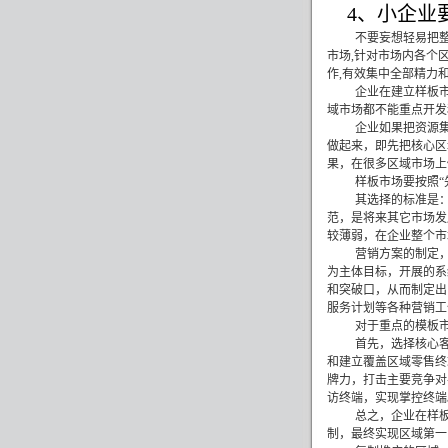
4
、小企业
不要妄想轻易把
市场
,
针对市场内各个
作
,
有效集中全部精力
企业在建立样板
域市场都不能重点开发
企业如果把资源
做起来，即先把核心区
果，在很多区域市场上
样板市场要按照“
其选择的标准是
范，是将来其它市场发
较薄弱，在企业整个市
营销方案的制定
为主体目标，开展的系
和突破口，从而制定出
服务计划等各种营销工
对于重点的模板
首先，选择核心
和建立覆盖区域零售终
牌力，打击主要竞争对
访终端，实现掌控终端
总之，企业在样
制，最终实现区域第一