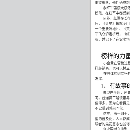
钢铁部队，他们始终跑
象红军强渡大渡
模范，在红军中都受到
另外，红军在长
后，《红星》报就专门
一个重要阵地》、《英
军飞夺泸定桥后，《红
况，并记下了在安顺场
榜样的力
小企业在营销过
样经销商，也可以树立
在具体的树立榜
发挥：
1
、有故事
典型产生后，还
习。普通员工是很容易
便得多，因为它看得见
不觉受到感染同化。
这样，由一到十
型的普及化，人人都成
导者的最初意志也就得
企业要树立典型