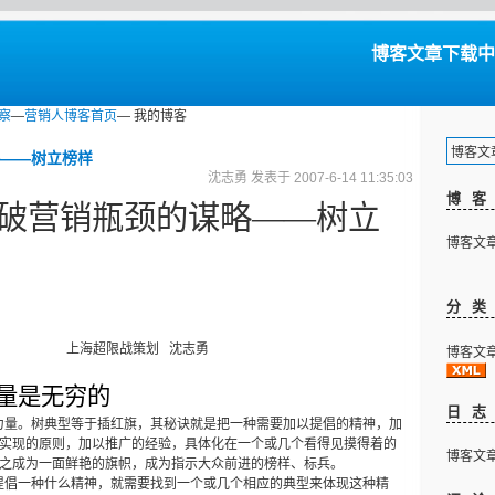
博客文章下载中...
察
—
营销人博客首页
— 我的博客
博客文章下
——树立榜样
沈志勇 发表于 2007-6-14 11:35:03
博
破营销瓶颈的谋略——树立
博客文章下
分
上海超限战策划
沈志勇
博客文章下
量是无穷的
日
力量。树典型等于插红旗，其秘诀就是把一种需要加以提倡的精神，加
实现的原则，加以推广的经验，具体化在一个或几个看得见摸得着的
博客文章下
之成为一面鲜艳的旗帜，成为指示大众前进的榜样、标兵。
提倡一种什么精神，就需要找到一个或几个相应的典型来体现这种精