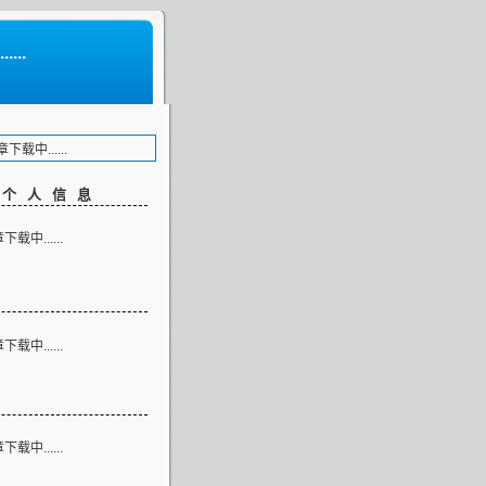
...
载中......
客个人信息
载中......
类
载中......
志
载中......