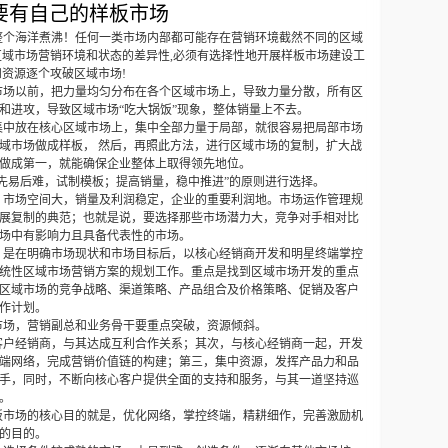
要有自己的样板市场
整个海洋煮沸！任何一类市场内部都可能存在营销环境截然不同的区域
区域市场营销环境和状态的差异性
,
必须有选择性地开展样板市场建设工
和资源逐个攻破区域市场
!
市场以前，把力量均匀分布在各个区域市场上，导致力量分散，所有区
和进攻，导致区域市场“吃大锅饭”现象，整体销量上不去。
集中放在核心区域市场上，集中全部力量于局部，就很容易把局部市场
域市场做成样板，
然后，再照此方法，进行区域市场的复制，扩大战
做成第一，就能确保企业整体上取得领先地位。
先易后难，试制模板；提高销量，稳中推进”的原则进行选择。
：市场空间大，销量及利润稳定，企业的重要利润地。市场运作管理规
展复制的典范；也就是说，要选择那些市场潜力大，竞争对手相对比
场中有影响力且具备代表性的市场。
，是在明确市场现状和市场目标后，以核心经销商开发和明星终端掌控
统性区域市场营销方案的规划工作。重点是找到区域市场开发的重点
区域市场的竞争战略、渠道策略、产品组合及价格策略、促销及客户
作计划。
市场，营销副总和业务骨干要重点突破，资源倾斜。
客户经销商，与其达成互利合作关系；其次，与核心经销商一起，开发
端网络，完成营销价值链的构建；第三，集中资源，发挥产品力和品
手，同时，不断向核心客户提供全面的支持和服务，与其一道坚持巡
。
板市场的核心目的就是，优化网络，掌控终端，精耕细作，完善激励机
的目的。