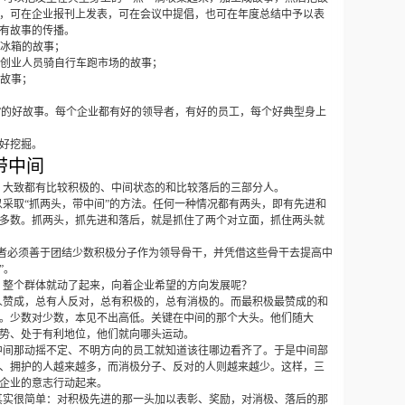
，可在企业报刊上发表，可在会议中提倡，也可在年度总结中予以表
有故事的传播。
冰箱的故事；
创业人员骑自行车跑市场的故事；
故事；
型”的好故事。每个企业都有好的领导者，有好的员工，每个好典型身上
好挖掘。
带中间
，大致都有比较积极的、中间状态的和比较落后的三部分人。
以采取“抓两头，带中间”的方法。任何一种情况都有两头，即有先进和
多数。抓两头，抓先进和落后，就是抓住了两个对立面，抓住两头就
导者必须善于团结少数积极分子作为领导骨干，并凭借这些骨干去提高中
”。
，整个群体就动了起来，向着企业希望的方向发展呢？
人赞成，总有人反对，总有积极的，总有消极的。而最积极最赞成的和
。少数对少数，本见不出高低。关键在中间的那个大头。他们随大
势、处于有利地位，他们就向哪头运动。
中间那动摇不定、不明方向的员工就知道该往哪边看齐了。于是中间部
、拥护的人越来越多，而消极分子、反对的人则越来越少。这样，三
企业的意志行动起来。
其实很简单：对积极先进的那一头加以表彰、奖励，对消极、落后的那