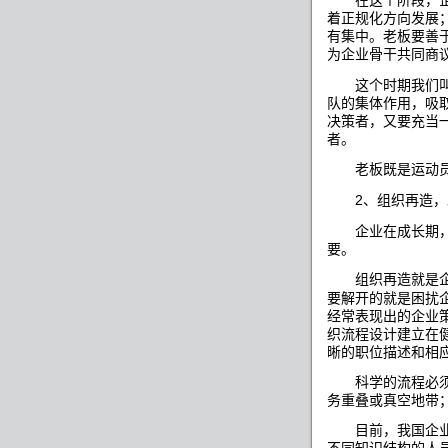
在这个阶段，企业
着正规化方向发展
有集中。老板要善
为企业骨干共同商
这个时期我们叫
队的集体作用，吸
决策者，又要充当
者。
老板既是运动员，
2
、组织再造，
企业在成长期，
要。
组织再造就是企业
要解开的就是困扰
经常表现出的企业
织流程设计建立在
晰的职位描述和相
科学的流程必须符
务重叠或真空地带
目前，我国企业组