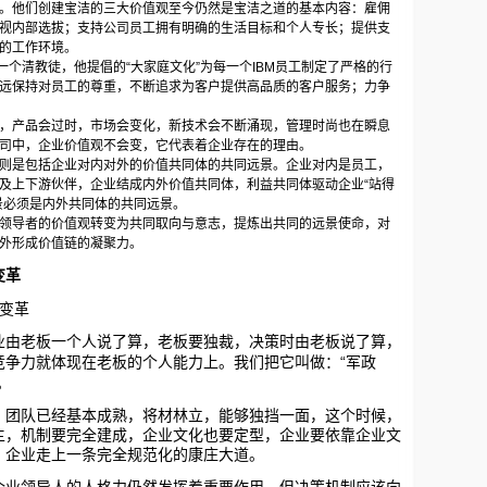
。他们创建宝洁的三大价值观至今仍然是宝洁之道的基本内容：雇佣
视内部选拔；支持公司员工拥有明确的生活目标和个人专长；提供支
的工作环境。
一个清教徒，他提倡的
“
大家庭文化
”
为每一个
IBM
员工制定了严格的行
远保持对员工的尊重，不断追求为客户提供高品质的客户服务；力争
产品会过时，市场会变化，新技术会不断涌现，管理时尚也在瞬息
司中，企业价值观不会变，它代表着企业存在的理由。
是包括企业对内对外的价值共同体的共同远景。企业对内是员工，
及上下游伙伴，企业结成内外价值共同体，利益共同体驱动企业
“
站得
景必须是内外共同体的共同远景。
导者的价值观转变为共同取向与意志，提炼出共同的远景使命，对
对外形成价值链的凝聚力。
变革
变革
老板一个人说了算，老板要独裁，决策时由老板说了算，
“
竞争力就体现在老板的个人能力上。我们把它叫做：
军政
。
队已经基本成熟，将材林立，能够独挡一面，这个时候，
主，机制要完全建成，企业文化也要定型，企业要依靠企业文
，企业走上一条完全规范化的康庄大道。