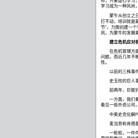
师，只要虚心学习
学习成为一种风尚
蒙牛从创立之日
打不动，培训就是
”
节
，力图创建一个
风，为蒙牛的发
建立危机应对
在危机管理方面，
问题，而近几年不
性。
以前的三株事件
史玉柱的巨人事
前两年，巨能钙
一方面，我们看到
看见一些外资公司
中美史克化解
麦当劳和肯德基
一桩桩，一件件，