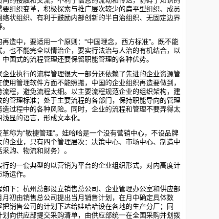
员间的接触和交流，不利于信息的流动和传达，防碍了知识的
需要组织变革，积极探索与推广层次较少的扁平型组织、成员
网络状组织、有利于鼓励内部创新的半自治组织、无固定边界
等。
“
”
再造中，要适用一个原则：
中国理念，西方标准
。既不能
式，也不能完全以情治企，要实行法治与人治的有机结合，以
。中国式的流程管理还要保留职能管理的各种优势。
业执行的流程管理很大一部分还依赖了先进的企业资源管
在使用管理软件方面不能照搬，中国的企业组织再造要做到，
持流程，避免流程太细。以主要流程规范企业的组织架构，建
效的管理标准；处于主要流程的各部门，保持职能导向的管理
再造过程中的各种风险。同时，企业的流程和管理不要弄得太
用浅显的语言，形成文本化。
“
”
革称为
敏捷管理
。娃哈哈是一个没有营销中心，不设品牌
大的企业，只有四个管理层次：决策中心、市场中心、制造中
括采购、物流和财务）。
的一套典型的以营销为平台的企业组织形式，对内高度计
市场运作。
下：杭州总部设立销售总公司、企业管理办公室和供应部
月月初由销售总公司提出当月销售计划，在月中确定具体数
室把销售公司的计划下达给娃哈哈设在各地的生产分厂；同
计划向供应部提交采购清单，由供应部统一在全国采购并划拨