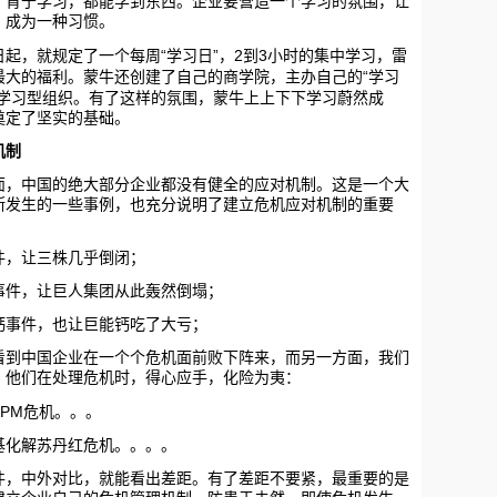
，肯于学习，都能学到东西。企业要营造一个学习的氛围，让
，成为一种习惯。
“
”
2
3
起，就规定了一个每周
学习日
，
到
小时的集中学习，雷
“
最大的福利。蒙牛还创建了自己的商学院，主办自己的
学习
学习型组织。有了这样的氛围，蒙牛上上下下学习蔚然成
展奠定了坚实的基础。
机制
中国的绝大部分企业都没有健全的应对机制。这是一个大
断发生的一些事例，也充分说明了建立危机应对机制的重要
，让三株几乎倒闭；
件，让巨人集团从此轰然倒塌；
事件，也让巨能钙吃了大亏；
中国企业在一个个危机面前败下阵来，而另一方面，我们
，他们在处理危机时，得心应手，化险为夷：
PPM
危机。。。
化解苏丹红危机。。。。
中外对比，就能看出差距。有了差距不要紧，最重要的是