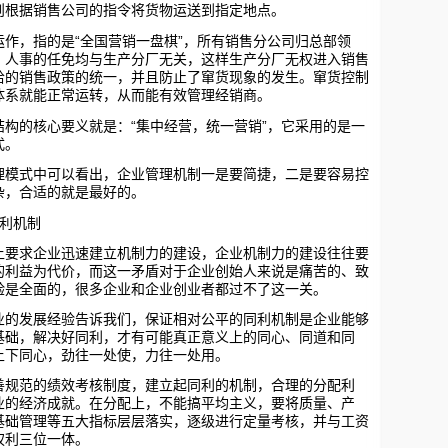
则根据销售公司的指令将货物运送到指定地点。
“
”
作，指的是
全国营销一盘棋
，所有销售分公司归总部领
、人事的任免均与生产分厂无关，这样生产分厂无权进入销售
哈的销售政策的统一，并且防止了窜货现象的发生。窜货控制
体系就能正常运转，从而能有效管理经销商。
“
”
构的核心要义就是：
集中经营，统一营销
，它采用的是一
式。
式中可以看出，企业管理机制一是要简捷，二是要容易控
杂，合适的就是最好的。
利机制
求企业迅速建立机制力的建设，企业机制力的建设往往要
的利益为代价，而这一矛盾对于企业创始人来说是痛苦的、致
验是全面的，很多企业和企业创业者都过不了这一关。
发展经验告诉我们，保证相对公平的同利机制是企业能够
基础，解决好同利，才有可能真正意义上的同心、同道和同
上下同心，劲往一处使，力往一处用。
范的绩效考核制度，建立起同利的机制，合理的分配利
业的经济成就。在分配上，不能搞平均主义，要将质量、产
基础管理等五大指标层层落实，逐级进行定量考核，并与工资
权利三位一体。