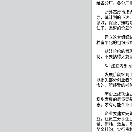
给各分厂。各分厂
对外高度市场运
导，其计划的下达
领域，保证了娃哈
住了，渠道的价差
建立这套组织结
种扁平化的组织形
从娃哈哈的管理模
制，不要搞得太复
3
、建立内部同
发展阶段客观上要
以损失部分创业者
命的，所经受的考
历史上成功企业的
稳步发展的最重要
志。才有可能企业
企业要建立完善规
益。让员工分享企
量、消耗、效益、
奖金挂钩，实行责