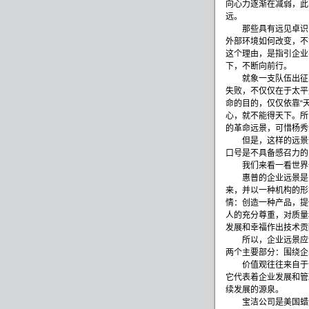
向心力逐渐在减弱，此
远。
那些具有远见卓识的
外部环境如何改变，不
这个理由，是指引企业
下，不断向前行。
就象一支队伍出征
失败，不仅仅在于太平
命的目的，仅仅依靠
“
心，就不能得天下。所
的革命远景，可惜杨秀
但是，这样的远景规
口号是不具备感召力的
我们来看一看世界一
惠普的企业远景是
来，并以一种机构的形
情：创造一种产品，提
人的充分尊重，对质量
发展和幸福作出技术贡
所以，企业远景应该
两个主要部分：围绕企
价值观往往来自于企
它代表着企业发展和管
续发展的源泉。
宝洁公司是美国蜡烛