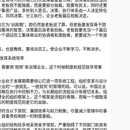
领导人的人格力仍然发挥着重要作用，但决策机制应该向
；老板就不能独裁，而是要部分独裁，既要有民主，同时还要
于集思广益，多听别人意见，决策、执行体系由一人决定转化
议、共同决策、分工执行，企业老板最后拍板决定。
“
”
它为
训政期
，即仍然是老板说了算，但老板要发挥骨干团
取集体的智慧，决策最后由老板拍板。老板既要充当一个最后
一个调动员工集体商议的协调者和激励者，更要成为一个布道
也是教练，要培训员工，使企业不断学习，不断进步。
发挥系统效率
“
”
需要用
规矩
来治理企业，这个时候制度和规范就非常重
处于发展期需要倾心打造一项系统工程。组织变革与设计
“
”
企业的
一放就乱，一统就死
的管理死结。可以说，中国企业
策略在执行中控制不力，与长期组织流程设计有密切关系。组
健全的组织框架上，这个框架是流程的骨骼，而每一个细致清
应的制度规范则是它的血脉。
合以下原则：兼顾效率与权力制衡；尽量减少管理中的事
；具备责权相统一的制度基础。
织结构较多地采用金字塔型，严重阻碍了不同部门和具有