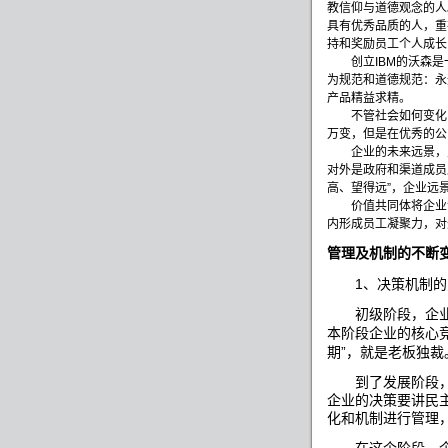
教信仰与道德观念的人
具有优秀品质的人，重
持和奖励员工个人成长
创立
IBM
的沃森是
为规范和道德规范：永
产品精益求精。
不管社会如何变化，
万变，但是在优秀的公
企业的未来远景，则
对外是政府和渠道成员
高、望得远
”
，企业远
价值共同体将企业领
内形成员工凝聚力，
管理及机制的不断
1
、决策机制的
初级阶段，企业由
本阶段企业的核心
”
期
，就是老板独裁
到了发展阶段，团
企业的决策要讲民
化和机制进行管理