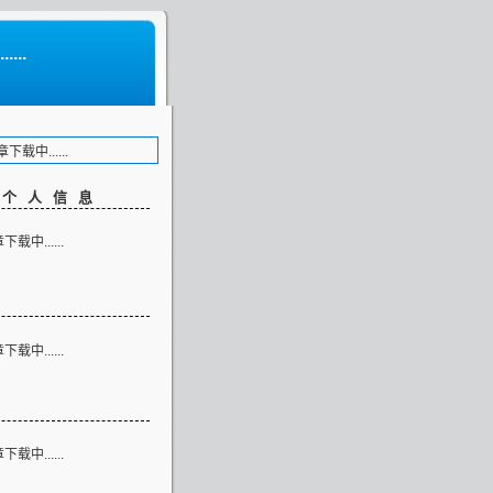
...
载中......
客个人信息
载中......
类
载中......
志
载中......