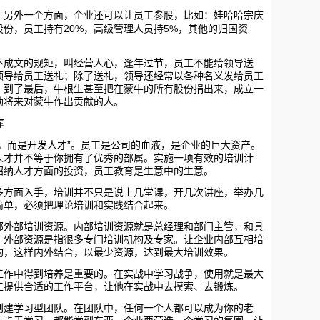
外一个方面，企业还可以让员工参股，比如：娃哈哈宗庆
20%
5%
股份，员工持有
，高级管理人员持
，其他的归国资
文的规矩，叫经营人心，逢年过节，员工不能给领导送
领导给员工送礼；除了送礼，领导还经常以各种名义发给员工
；到了最后，牛根生甚至把在蒙牛的所有股份捐出来，成立一
励将来对蒙牛作出贡献的人。
库
”
，而是开发人才
。员工是公司的血液，是企业的巨大资产。
人才并不等于你拥有了优秀的部属。实施一项有效的培训计
招纳人才方面的投资，员工教育是生意中的生意。
面入手，培训并不只是说上几堂课，开几次讲座，举办几
简单，必须把理论培训和实践结合起来。
部培训资源。内部培训资源就是总经理和部门主管，和具
；外部资源是指很多专门培训机构及专家。让企业内部互相培
构，这样内外结合，以最少资源，达到最大培训效果。
中得到培养是重要的。在实战中学习战争，使用就是最大
工提供合适的工作平台，让他在实战中去摸索、去锻炼。
学习型团队。在团队中，任何一个人都可以成为你的老