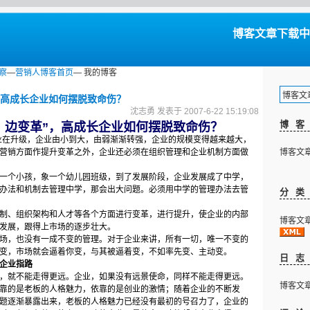
博客文章下载中...
察
—
营销人博客首页
— 我的博客
博客文章下
，高成长企业如何摆脱致命伤？
沈志勇 发表于 2007-6-22 15:19:08
博
，边变革
”
，高成长企业如何摆脱致命伤？
业在升级，企业由小到大，由弱渐渐转强，企业的规模变得越来越大，
营销方面作提升变革之外，企业还必须在组织管理和企业机制方面做
博客文章下
个小孩，象一个幼儿园班级，到了发展阶段，企业发展成了中学，
办法和机制去管理中学，那会出大问题。必须用中学的管理办法去管
分
、组织架构和人才等各个方面进行变革，进行提升，使企业的内部
博客文章下
发展，跟得上市场的逐步壮大。
，也没有一成不变的管理。对于企业来讲，所有一切，唯一不变的
不变，市场就会逼着你变，与其被逼着变，不如率先变、主动变。
日
企业指路
就不能走得更远。企业，如果没有远景使命，同样不能走得更远。
博客文章下
的是老板的人格魅力，依靠的是创业的激情；随着企业的不断发
题逐渐暴露出来，老板的人格魅力已经没有最初的号召力了，企业的