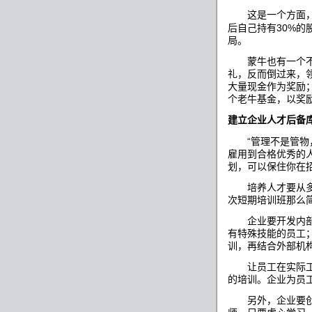
这是一个方面，另
30%
后自己持有
的
局。
蒙牛也有一个不成
礼，反而倒过来，
大量现金作为奖励
个老牛基金，以奖
建立企业人才后备
“
管理不是管物
雇用到合格优秀的
划，可以保住你在
培养人才要从多方
次短期培训班那么
企业要开发内部外
有特殊技能的员工
训，再结合外部机
让员工在实际工作
的培训。企业为员
另外，企业要创建