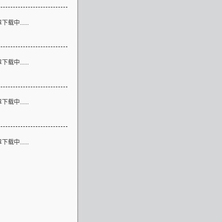
论
载中......
言
载中......
接
载中......
息
载中......