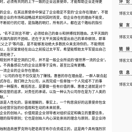
评
时，必须有共同的上下一致的企业远景使命，才能帮助企业走得更
企业，在其远景使命中保证了企业稳定不变的
“
企业存在理由
”
，不管
博客文章下
管企业的市场和战略战术如何因时而变，但企业存在的理由不能变，
不断前行的灯塔，是指路的明灯，所有的人，都在这个路标的指引
留
，
“
名不正则言不顺
”
，必须给自己的奋斗和拼搏找到理由。太平天国的
博客文章下
天国内部的不团结，还在于太平天国没有提出自己的革命纲领，即革
天父之子
”
等内容，是不能够发动绝大多数民众来支持你的，不能得民
链
以，左宗棠曾经在出山之前投过太平军，希望能帮助太平军提出自己
清拒绝了。
划并不是空洞的口号，并不是一般企业所说的
“
做世界一流的企业
”
。
博客文章下
，不具备感召力的企业远景等于没有，甚至比没有更糟。
流企业的企业存在理由：
信
：
“
公司的存在不仅仅是为了赚钱。惠普的存在理由是，一群人联合起
式存在，我们称之为公司，从而完成一些单独一个人完成不了的事
博客文章下
供一种服务，概括而言，是要做一些有价值的事。惠普之道就是对个
和信誉的追求，对责任的承诺，以及一种认为公司存在是为了人类的
献。
”
是人性化的，容易理解的，事实上，一个构思良好的远景使命包含
业经营宗旨的价值观和生动的未来前景。
业的创始人。价值观是企业领导者对组织设定和确立的重要信条，
理的指导原则；它也是创始人内心深处崇尚的理念与原则，是企业持
制造商普罗克特与肥皂商甘布尔合资成立的，这是两个具有强烈宗