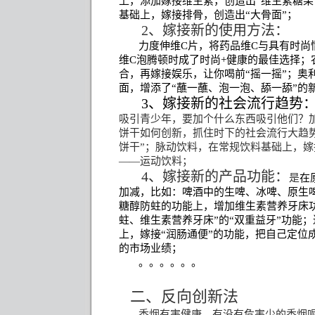
上，添加嫁接维生素，创造出“维生素糖果
基础上，嫁接排骨，创造出“大骨面”；
2
、嫁接新的使用方法：
力度伸维
C
片，将药品维
C
与具有时尚
维
C
泡腾顿时成了时尚
+
健康的最佳选择；
合，再嫁接娱乐，让你喝前
“
摇一摇
”
；奥
面，增添了“蘸一蘸、泡一泡、舔一舔”的
3
、嫁接新的社会流行趋势
吸引青少年，要加个什么东西吸引他们？
饼干如何创新，抓住时下的社会流行大趋
饼干”；脉动饮料，在常规饮料基础上，
——运动饮料；
4
、嫁接新的产品功能：
是
在
加减，比如：啤酒中的生啤、冰啤、原生
糖醇防蛀的功能上，增加维生素营养牙床
蛀、维生素营养牙床”的“双重益牙”功能
上，嫁接“润肠通便”的功能，把自己定位
的市场业绩；
。。。。。。
二、反向创新法
香烟有害健康，有没有危害少的香烟