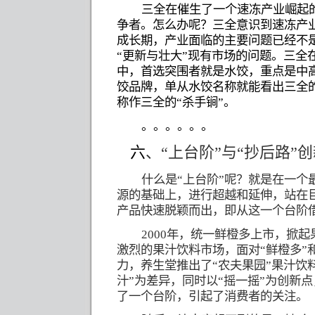
三全在催生了一个速冻产业崛起
争者。怎么办呢？三全意识到速冻产
成长期，产业面临的主要问题已经不
“
更新与壮大
”
现有市场的问题。
三全
中，首选突围者就是水饺，重点是中
饺品牌，单从水饺名称就能看出三全
称作三全的
“
杀手锏
”
。
。。。。。。
六
、“上台阶”与“抄后路”
什么是“上台阶”呢？就是在一个
源的基础上，进行超越和延伸，站在
产品快速脱颖而出，即从这一个台阶
2000
年，统一鲜橙多上市，掀起
激烈的果汁饮料市场，面对“鲜橙多”
力，养生堂推出了“农夫果园”果汁饮
汁”为差异，同时以“摇一摇”为创新
了一个台阶，引起了消费者的关注。