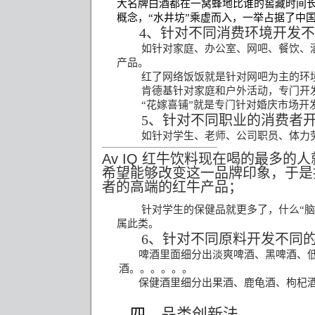
大名牌白酒都在一窝蜂地比谁的窖藏时间
概念，
“
水井坊
”
乘虚而入，一举占据了中
4
、针对不同消费环境开发不
如针对家庭、办公室、网吧、餐饮、
产品。
红了网络饭饭就是针对网吧为主的环
肯德基针对家庭和户外活动，专门开发
“花嫁喜铺”就是专门针对婚庆市场开发
5
、针对不同职业的消费者
如针对学生、老师、公司职员、体力
A
v IQ
红牛饮料现在喝的最多的人
希望能够改变这一品牌印象，于是
者的高端的红牛产品；
针对学生的保健品就更多了，什么“脑
属此类。
6
、针对不同原料开发不同
啤酒里面细分出淡爽啤酒、黑啤酒、
酒。。。。。。
保健酒里细分出果酒、鹿龟酒、枸杞
四
、品类创新法