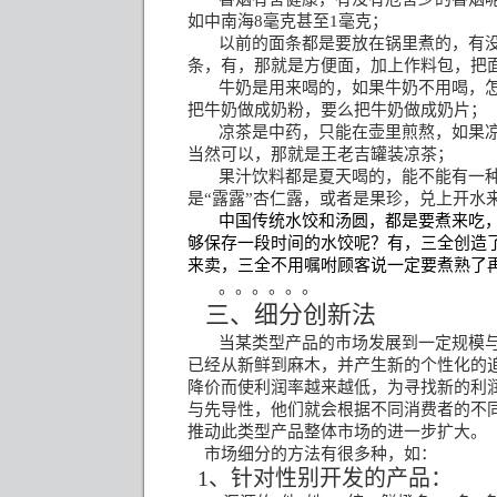
如中南海
8
毫克甚至
1
毫克；
以前的面条都是要放在锅里煮的，有
条，有，那就是方便面，加上作料包，把
牛奶是用来喝的，如果牛奶不用喝，
把牛奶做成奶粉，要么把牛奶做成奶片；
凉茶是中药，只能在壶里煎熬，如果
当然可以，那就是王老吉罐装凉茶；
果汁饮料都是夏天喝的，能不能有一
是“露露”杏仁露，或者是果珍，兑上开水
中国传统水饺和汤圆，都是要煮来吃
够保存一段时间的水饺呢？有，三全创造
来卖，三全不用嘱咐顾客说一定要煮熟了
。。。。。。
三、细分创新法
当某类型产品的市场发展到一定规模
已经从新鲜到麻木，并产生新的个性化的
降价而使利润率越来越低，为寻找新的利
与先导性，他们就会根据不同消费者的不
推动此类型产品整体市场的进一步扩大。
市场细分的方法有很多种，如：
1
、针对性别开发的产品：