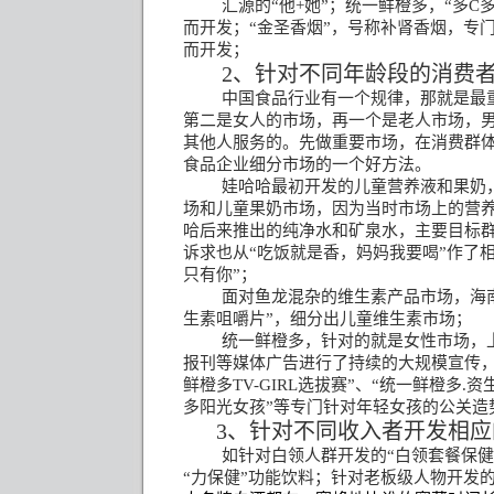
汇源的
“
他
+
她
”
；统一鲜橙多，“多
C
而开发；“金圣香烟”，号称补肾香烟，专
而开发；
2
、针对不同年龄段的消费
中国食品行业有一个规律，那就是最
第二是女人的市场，再一个是老人市场，
其他人服务的。先做重要市场，在消费群
食品企业细分市场的一个好方法。
娃哈哈最初开发的儿童营养液和果奶
场和儿童果奶市场，因为当时市场上的营
哈后来推出的纯净水和矿泉水，主要目标
诉求也从“吃饭就是香，妈妈我要喝”作了
只有你”；
面对鱼龙混杂的维生素产品市场，海
生素咀嚼片”，细分出儿童维生素市场；
统一鲜橙多，针对的就是女性市场，
报刊等媒体广告进行了持续的大规模宣传，
鲜橙多
TV-GIRL
选拔赛”、“统一鲜橙多
.
资
多阳光女孩”等专门针对年轻女孩的公关造
3
、针对不同收入者开发相应
如针对白领人群开发的“白领套餐保健
“力保健”功能饮料；针对老板级人物开发的