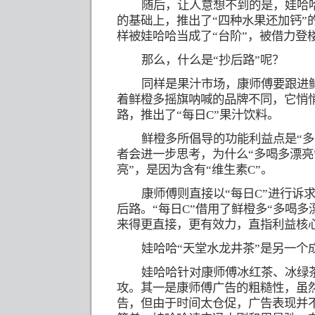
随后，让人意想不到的是，娃哈
的基础上，推出了“四种水果还加钙”
样被娃哈哈当成了“台阶”，被借力登
那么，什么是“抄后路”呢？
同样是果汁市场，康师傅要跟进
着鲜橙多摇旗呐喊的品牌不同，它悄
路，推出了“每日
C
”果汁饮料。
鲜橙多所倡导的功能利益点是“多
者会进一步思考，为什么“多喝多漂亮
亮”，是因为含有“维生素
C
”。
康师傅则直接以“每日
C
”进行诉
后路。“每日
C
”借用了鲜橙多“多喝多
来得更直接，更有效力，直指利益核
娃哈哈“天堂水龙井茶”是另一个
娃哈哈针对康师傅冰红茶、冰绿
攻。其一是康师傅广告的粗糙性，虽
告，但由于时间太仓促，广告表现并