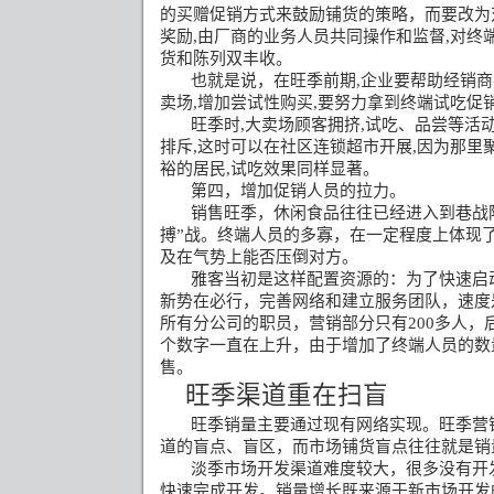
的买赠促销方式来鼓励铺货的策略，而要改为
奖励
,
由厂商的业务人员共同操作和监督
,
对终
货和陈列双丰收。
也就是说，在旺季前期
,
企业要帮助经销商
卖场
,
增加尝试性购买
,
要努力拿到终端试吃促
旺季时
,
大卖场顾客拥挤
,
试吃、品尝等活
排斥
,
这时可以在社区连锁超市开展
,
因为那里
裕的居民
,
试吃效果同样显著。
第四，增加促销人员的拉力。
销售旺季，休闲食品往往已经进入到巷战
搏
”
战。终端人员的多寡，在一定程度上体现
及在气势上能否压倒对方。
雅客当初是这样配置资源的：为了快速启
新势在必行，完善网络和建立服务团队，速度
所有分公司的职员，营销部分只有
200
多人，
个数字一直在上升，由于增加了终端人员的数
售。
旺季渠道重在扫盲
旺季销量主要通过现有网络实现。旺季营
道的盲点、盲区，而市场铺货盲点往往就是销
淡季市场开发渠道难度较大，很多没有开
快速完成开发。销量增长既来源于新市场开发