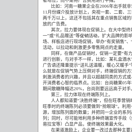
者地位，而不是将广告费用进行平摊。
比如：河南一糖果企业在
2006
年出手就非
11
月份媒介投放计划上，央视一套、二套、三
两千万以上，这还不包括其在重点销售区域的
放的广告费。
其次，拉力要体现在促销上。在大中型终
一
”
或
“
礼品赠送
”
等
促销活动
，扩大品牌的影
场、样板店进行现场促销，举办
“
有奖销售
”
、
活动，以拉动和刺激更多零售网点的走量。
同样，在做产品促销时，促销一定要“有
进行创新，与对手不一样，比如：某礼盒酒水
广告语还隆重提示
“
送礼送温暖，暖心又暖手
”
么就是在促销气势上压倒对手，终端促销的方
刺激消费者的兴趣，并且以超越同类的方式或
开消费者心智的临界点。比如：台尚糖果
05
年
期间散糖降幅达
20%
，台尚则要远远高于对手
第三，拉力体现在终端陈列上。
人人都知道要“决胜终端”，但在旺季营
旺季时的终端陈列必须要做到“抢眼球”。利
源，增加陈列面的数量；并把同一企业的系列
列；同时，尽可能地利用多种终端宣传手段（
易拉宝等）凸显产品，使终端效果最大化。
在渠道激励上，企业要一改过去那种主要