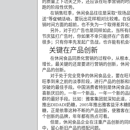
的质量上下功夫之外，还应该在旺季营销的时
跑的阶段性优势。
在销售旺季，休闲食品往往是采取
“
现场
送
”
等
促销活动
，要玩出花样相对比较难。在
销时间方面的超前，也不失为一个取得差异化
另外，对于打广告也是同样如此，当所有
节庆猛打广告时，你如果不幸只能挤在广告群
很多；只有你率先发起广告战，也许能有机会
关键在产品创新
在休闲食品同质化营销的过程中，从根本
增长，最关键的还是要进行营销的创新，休闲
产品的创新。
对于处于完全竞争的休闲食品业，要在旺
旺季到来之前的淡季阶段，进行产品的创新和
突破的最佳手段。中国消费者特别是休闲食品
喜新厌旧的，一年一个新品，一年一个新的品
群的最好手段。比如：雅客集团就深知此道，
推出
DIDADI
奶糖，
2005
年推出雅客益牙木糖
糖，正是依靠这种不断的产品创新，使雅客在
个创新的品牌，年年都有热点可看。
但是，休闲食品企业在注重产品创新的同
中，留心新旧产品的搭配问题。