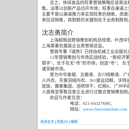
总之，休闲食品的旺季营销策略应该是这
售。淡季以创新产品切开市场；旺季在渠道上
主要不是以渠道推力来实现旺季的销售，而是
来拉动销售，其制胜的关键则在于出奇制胜和
沈志勇简介
上海超限战营销策划机构总经理，叶茂中
上海某著名服装企业原营销总监。
营销专著《谋势》已经由机械工业出版社
12
年营销策划与市场实战经验，“新经济第
猎手”，长于在无“市”的市场，创造“市”；
长
速突破市场。
曾为中华香烟、五粮液、古川纯粮液、广
人内衣、天蚕羽绒内衣、
361
度运动鞋、沃特
饭饭、雅客集团、泡吧饼干、红桃
K
、广州中
人族珠宝等数百家企业进行过整合营销策划和
欢迎与作者交流：
电话：
021-64327608
；
网站：
www.chaoxianzhan.com
阅读全文
|
回复(0)
|
编辑