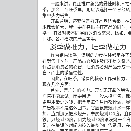
一般来讲，真正推广新品的最佳时机不在
季。那么，在旺季里，则应该选择一个已经转
集中火力销售。
旺季营销，还要注意打好产品组合拳。在
求都会扩大，我们要在突出主打产品的同时，
拳
”
，有效对接不同层面的消费需求，比如：
口味、各种档次的产品等等。
淡季做推力，旺季做拉力
作为销售淡季，促销的力度往往都用在了
在销售旺季时，产品占仓和压货已不是关键矛
何占领消费者的心智，让消费者对产品形成一
自下而上的销售惯性。
因此，在旺季，销售的核心工作是拉力，
现在几个方面：
首先，是广告的拉力。要实现旺季的销售
广告不能靠试，而要用赌。一般人投广告，都
希望用最少的钱，把全年每个月份都排满，显
广告根本不是这么回事。它应该象烧开水一样
加，直到迅速把水烧开，宁愿烧到
120
度，浪
钱，只烧到
70
度，因为烧到
70
度跟没烧一个样
是，在最短的时间内投入最多的广告费用，在