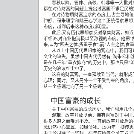
春秋以降，管仲、商鞅、韩非等一大批对
都在对待财富的问题上提出过富国不求足民的
在对待物质财富追求的态度上
,
占主导地位
仲舒、程朱理学和陆王心学这个正统儒家思想
态度，越到后来这种态度越明显。
此后
,
又有历代思想家反对聚集财富，如近
币经济
,
对商业抱消极以至敌视的态度。他把
"
来
,
认为
"
匹夫之忧
,
货重于食
",
而
"
人主之忧
,
食
从以上中国历代思想家的观点中，我们可
文化的缺失。虽然中国古代仍然有“陶朱公和
是在几千年“重农抑商”的历史中，那也只是“
历史的滚滚红尘中了。
这样的财富观，一直延续到当代，就形成
心理；同时，又从另外一个不受约束的角度，
从一个极端走向了另一个极端。
中国富豪的成长
关于中国富豪的成长历史，我们想用几个
观望：
改革开放以前，拥有财富对于中国
很多人避之而唯恐不及。一直到改革开放后的
念仍然小心翼翼、如履薄冰。
1984
年，柳传志
由于公司赚了一些钱，在年底给每个员工发了