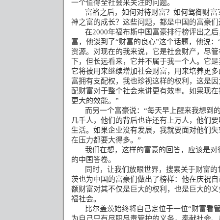
一个值得全社会来关注的问题。
富裕之后，如何对待财富？如何驾御财富
神之富的成长？这些问题，都是中国的富豪们
在
2000
年福布斯中国富豪排行榜评出之后
富，他谈到了
“
财富的良心
”
这个话题，他说：
资源。对现在的我来说，它是社会财产，尽管
下，但长远看来，它并不属于我一个人。它是
它将被用来继续增加社会财富，用来培养更多
富拥有支配权，我也珍视这样的权利，这是因
配财富对于整个社会来讲更有效率。如果现在
更大的效能。
”
而另一个富豪说：
“
每天早上醒来我想到
几千人，他们的背后也许还有上万人，他们要
生活。如果企业没有发展，我就要面对他们失
在压力都要大得多。
”
我们在想，这样的富豪的回答，应该是对
的中国答卷。
同时，让我们放眼世界，搜索关于财富的
茨也为中国的富豪们做出了榜样：他在庆祝自
额财富对其不仅是巨大的权利，也是巨大的义
福社会。
比尔盖茨始终将自己定位于一位
“
财富看
为自己只有尽职尽责管护的义务，奉献社会、