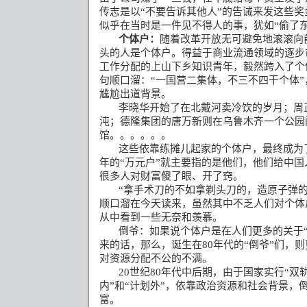
传志是以“不要告诉其他人”的告诫来发这些奖
似乎在当时是一件见不得人的事，犹如“偷了东
个体户：
随着改革开放无可避免地滚滚向
头的人是个体户。得益于商业流通领域的逐步
工作分配的上山下乡知识青年，毅然跨入了个
句顺口溜：
“
一国营二集体，不三不四干个体
”
尴尬出道背景。
李晓华开始了在北戴河卖冷饮的岁月；周
沌；德隆集团的唐万新则在乌鲁木齐一个公园
馆。。。。。。
这些依靠练摊儿起家的个体户，最终成为
年的“万元户”就主要指的是他们，他们给中
很多人对财富傻了眼、开了窍。
“
拿手术刀的不如拿剃头刀的，造原子弹
顺口溜在今天读来，虽然其中不乏人们对个体
从中看到一些无奈和羡慕。
倒爷：如果说个体户是在人们更多的关于
来的话，那么，诞生在
80
年代的“倒爷”们，
对资源分配不公的不满。
20
世纪
80
年代中后期，由于国家实行“双轨
内”和“计划外”，依靠政治资源和社会背景，
富。