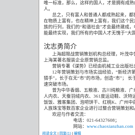
唯一标准，那么，这样的国人，才是拥有成熟
人。
总之，只有富人和普通人都成熟起来，都
在物质上富有，也在精神上富有，我们这个民
族的行列，我们的“和谐社会”才会最终建成，
能最终实现，我们所有的中国人才无愧于“大国
沈志勇简介
上海超限战营销策划机构总经理，叶茂中
上海某著名服装企业原营销总监。
营销专著《谋势》已经由机械工业出版社
12
年营销策划与市场实战经验，“新经济第
猎手”，长于在无“市”的市场，创造“市”；
长
速突破市场。
曾为中华香烟、五粮液、古川纯粮液、广
人内衣、天蚕羽绒内衣、
361
度运动鞋、沃特
饭饭、雅客集团、泡吧饼干、红桃
K
、广州中
人族珠宝等数百家企业进行过整合营销策划和
欢迎与作者交流：
电话：
021-64327608
；
网站：
www.chaoxianzhan.com
阅读全文
|
回复(1)
|
编辑