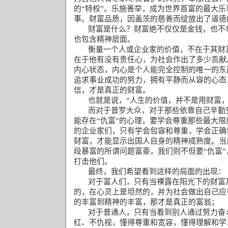
的
“
特权
”
。乐施善举，成为世界首富的最大乐
事。财富品质，因盖茨的慈善而绽放出了道德
财富是什么？财富绝不仅仅是金钱，也不
也包含精神层面。
衡量一个人或企业家的价值，不在于其财
在于他有没有责任心，为社会作出了多少贡献
内心状态，内心是个人能完全控制的唯一的东
追求事业成功的努力，拥有平静而从容的心态
信，才是真正的财富。
也就是说，
“
人生的价值，并不是用财富
而对于普罗大众，对于那些依靠自己辛勤
能存在“仇富”的心理，要学会尊重那些最大
的企业家们，只有学会包容和尊重，学会正确
财富，才能显示出国人自身的精神成熟度。当
段暴富的所谓问题富豪，我们则不但要“仇富
打击他们。
最终，我们希望看到这样的局面的出现：
对于富人们，只有当裸露在阳光下的财富
的，在心灵上是坦然的，并为社会做出自己应
的丰富到精神的丰富，那才是真正的富翁；
对于普通人，只有当看到别人通过努力奋
红、不仇视，懂得尊重和宽容，懂得理解和学