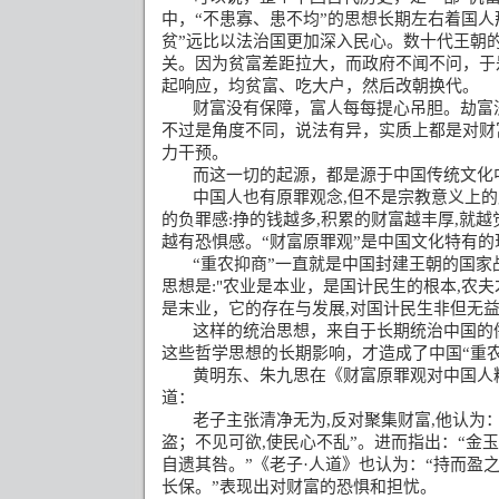
中，
“
不患寡、患不均
”
的思想长期左右着国人
贫
”
远比以法治国更加深入民心。数十代王朝
关。因为贫富差距拉大，而政府不闻不问，于
起响应，均贫富、吃大户，然后改朝换代。
财富没有保障，富人每每提心吊胆。劫富
不过是角度不同，说法有异，实质上都是对财
力干预。
而这一切的起源，都是源于中国传统文化中
中国人也有原罪观念
,
但不是宗教意义上的
的负罪感
:
挣的钱越多
,
积累
的财富越丰厚
,
就越
越有恐惧感。“财富原罪观”是中国文化特有的
“重农抑商”一直就是中国封建王朝的国
思想是
:"
农业是本业，是国计民生的根本
,
农夫
是末业，它的存在与发展
,
对国计民生非但无
这样的统治思想，来自于长期统治中国的
这些哲学思想的长期影响，才造成了中国“重
黄明东、朱九思在《财富原罪观对中国人
道：
老子主张清净无为
,
反对聚集财富
,
他认为
盗；不见可欲
,
使民心不乱”。进而指出：“金
自遗其咎。”《老子·人道》也认为：“持而盈
长保。”表现出对财富的恐惧和担忧。