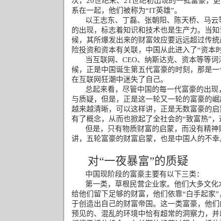
次，
20
世纪末、
21
世纪初出现的一批富豪，更
系在一起，他们被称为“
IT
英雄”。
以王志东、丁磊、张朝阳、陈天桥、马云
的出现，标志着知识和技术也是生产力。当知
候，其所爆发出来的财富效应要远远超过传统
险投资和资本有关联，中国从此进入了“资本时
当互联网、
CEO
、纳斯达克、资本等等词
候，正是中国诞生第五代富豪的时刻，那是一
在互联网狂潮中迷失了自己。
总起来看，尽管中国的每一代富豪的出现
与质疑，但是，正是这一轮又一轮的富豪的崛
越来越清晰，可以这样讲，正是无数富豪的启
有了概念，从而也掀起了全社会的“致富热”
但是，只有物质财富的启蒙，而没有精神
讲，五轮富豪的财富启蒙，也是中国人的不幸
对“一夜暴富”的质疑
中国现阶段的富豪主要有以下三类：
第一类，草根民营企业家。他们大多文化
给他们留下足够的财富，他们依靠“白手起家
于创造出自己的财富帝国。这一类富豪，他们
预见的、混乱的环境中恰有超常的洞察力，并