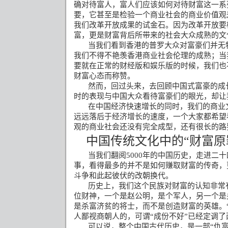
确对待富人，富人们应该如何对待财富这一系
要，它甚至是检验一个商业社会的商业价值观
我们改革开放成果的试金石。因为改革开放要
富，更是财富背后所带来的社会大众成熟的文
当我们看到香港的普罗大众对富豪们并无
我们不得不艳羡香港商业社会伦理的成熟；当
要就在正常的财经版和娱乐版的时候，我们也
财富心态而称赞。
然而，回过头来，去回顾中国式富豪的成
时的表现与中国大众看待富豪们的眼光，却让
在中国经济快速增长的同时，我们的商业
远远落后于经济增长的速度，一个大家都希望
观的商业社会还没有完全成型，还有很长的路
中国传统文化中的“财富原
当我们翻阅
5000
年的中国历史，走进二十
事，看得最多的并不是如何赚取财富的传奇，
斗争和此起彼伏的改朝换代。
历史上，我们这个民族对财富的认知非常
位财神，一个是赵公明，是个军人，另一个是
是杀富济贫的将士，而不是创造财富的英雄。
人鄙视商朝人的，可谓“成份不好”已经定调了
可以说，整个中国古代历史，是一部“仇富