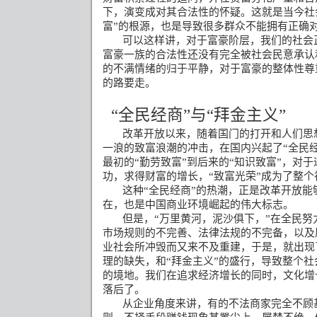
下，演变成对其合法性的怀疑。这就是当今社
富”的根源，也是导致很多群众不能拥有正确对
可以这样讲，对于富豪阶层，我们的社会
富豪一族的合法性还没有完全被社会民意承认
的不满情绪的归于平静，对于富豪的整体性尊
的路要走。
“全民经商”与“拜金主义”
改革开放以来，随着国门的打开和人们思
一浪的致富浪潮的冲击，在国内兴起了“全民经
最初的“勤劳致富”到后来的“知识致富”，对
功，求得财富的增长，“致富光荣”成为了整
这种“全民经商”的热潮，正是改革开放能
在，也是中国商业环境崛起的伟大标志。
但是，“万里黄河，泥沙俱下，”在全民
市场规则的不完善、法律法规的不完备，以及
业社会所冲毁而又来不及重建，于是，就出现
理的缺失，和“拜金主义”的盛行，导致整个
的境地。我们在追求经济增长的同时，文化增
落后了。
从企业角度来讲，有的不法商家完全不顾