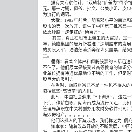
据有关专家估计，
“
双轨制
”
价差为
“
倒爷
”
元。那一时期，倒爷、批文、
公关
小姐、皮包
为流行的词语。
大款：
1992
年前后，随着邓小平的南巡和
股市的第一次放开，诞生了中国第三批富翁—
依靠炒股一炮走红的“杨百万”
。
其实，真正在股市上催生的大富翁，是一
年，德隆集团的唐万新看准了深圳股市的发展
的买股大军，浩浩荡荡杀奔深圳买股票，结果
金。
儒商：
看着个体户和倒腾股票的人都迅速
不住了。他们原本是接受过高等教育的知识分
业单位拥有待遇优厚地位不错的工作，但是财
股巨大的吸引力。
在当时，赚取财富已不是一件见不得人的
包括这些“高智商”的人们。
此时，中国社会迎来了“下海潮”，
这是一
下海、停薪留职、闯海南成为流行词汇，比如
管理局辞职在中关村创办用友财务软件公司；
岛炒
房地产
。。。。。。
他们这批人的下海成功，我们称之为“儒商
知本家：随着改革开放的不断发展，中国