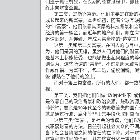
们擅于抓住机会，在长期的经营过程中，抓住
终走向财富圣殿。
第二类，是新兴富豪。他们主要是在新的
成长起来的新富豪。本世纪初，随着全球互联
的“
IT
富豪”，他们依靠其深厚的科技背景和全
经济的第一桶金；而近年的地产商们，则在房
迅速崛起，并连续几年成为富豪榜的“造富工厂
这第一类和第二类富豪，在国人的心目中
为，他们是真的英雄，虽然人们对他们的财富
是基本上都能接受，也能够做出起码程度的尊
则认为，这些所谓的“富豪”，不过是胆大敢
作威作福、为富不仁，包二奶，偷税漏税，假
签
’
都贴在了他们的脸上。
而对于第三类富豪，所有的人们，都一致
视：
第三类，我们把他们叫做“政治企业家”或
是依靠自己的政治背景和政治资源，赚取资源
“倒爷”；要么是
90
年代至今的吸收流失的国有
就是通过行贿、腐化等非正常手段获取利益而
这第三类“富豪”，是社会的毒瘤，他们
式积累财富的方法，日益引起社会大众的不满
当下社会各阶层之间的信任感在下降。对于财
财富积累过程的追问，并在贫富分化严重和日