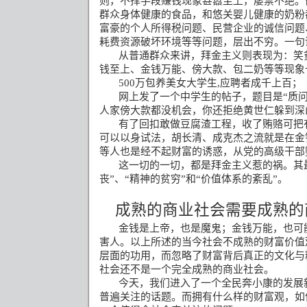
则，不择手段赚钱现象甚嚣尘上，屡禁不绝。
群众身体健康的食品，和悠关婴儿健康的奶粉
富豪的个人所得税问题、民营企业的诚信问题
耗费资源破坏环境等等问题，层出不穷。一句
从普通群众来讲，拜金主义则表现为：笑
钱至上、金钱万能、傍大款、包二奶等等现象
500
万包养美女大学生
,
应聘者成千上百；
网上发了一个中学生的帖子，题目是
“
质
人家傍大款都没机会，你还拒绝黄世仁躲到深
有了回扣敢做豆腐渣工程，收了贿赂可把
可以以身试法，胡长清、成克杰之流就是在金
等人也是经不起财富的诱惑，从党的高级干部
这一切的一切，都是拜金主义惹的祸。其
丧”、“精神的贫穷”和“价值体系的紊乱”。
成熟的商业社会需要成熟的
金钱是上帝，也是魔鬼；金钱万能，也可
害人。以上所述的当今社会不成熟的财富价值
层面的功用，而忽略了财富背后真正的文化与
社会还不是一个完全成熟的商业社会。
今天，我们进入了一个全民奔小康的发展
普遍关注的话题。而拥有什么样的财富观，如