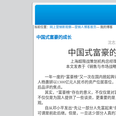
当前位置：
网上营销新观察
—
营销人博客首页
— 我的博客
中国式富豪的成长
沈志勇
中国式富豪
上海超限战策划机构总经
本文发表于《销售与市场战
一年一度的“富豪榜”又一次在国内掀起舆
人杨惠妍以
1300
亿元人民币的资产位居首位，
后品评的焦点。
其实，“富豪榜”存在的意义，不仅仅是
不仅仅是为国人提供了一些谈资，更重要的是
观。
自从邓小平发出“先让一部分人先富起来
可谓是前赴后继。但是，一旦这少部分人真的