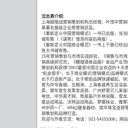
沈志勇介绍
:
上海超限战营销策划机构总经理，叶茂中营销
某著名服装企业原营销总监。
《重新定义中国营销模式》一书已出版，当当
城有售（《谋势》增添内容后再版）。
《重新定义中国商业模式》一书上下册已经出
各大书城有售。
15
年营销策划与市场实战经验，《销售与市场
销高级研究员；《糖烟酒食品版》食品产业顶
策划机构获得
“2007
最受中国企业欢迎的十大
“
机会猎手
”
，长于商业模式
/
营销模式
/
品牌模式
长于打造新产品；长于帮助品牌快速崛起，快
曾为中华香烟、五粮液、上海泰昌养生足浴盆
菜、塑年堂生发黑发连锁、广州娇雪贝儿美容
电信、中华英才网、牧高笛户外休闲服、雪龙
度运动用品、沃特运动用品、梦娜袜业、雅客
州中药一厂、
WNQ
健身器材、煜华珠宝连锁
销策划和品牌打造。
欢迎与作者交流：电话：
021-54101006
；网站