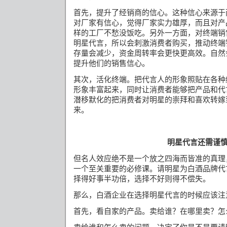
首先，提升了经销商的信心。这种信心来源于
对厂家有信心，觉得厂家实力雄厚，而且对产
样的工厂不愁没饭吃。另外一方面，对终端销
明星代言，所以会刺激消费者购买，推动终端
存量会减少，资金周转率会更快更高效。自然
提升他们的销售信心。
其次，活化终端。把代言人的形象照贴在各种
形象丰富起来，同时让消费者能够把产品和代
潜移默化的把消费者对明星的崇拜和喜欢转嫁
来。
明星代言还需谨
但名人效应绝不是一个放之四海而皆准的真理
一个至关重要的必修课。
请明星为白酒品牌代
择得好事半功倍，选择不好则得不偿失。
那么，白酒企业在选择明星代言的时候应该注
首先，看自家的产品。卖给谁？在哪里卖？怎