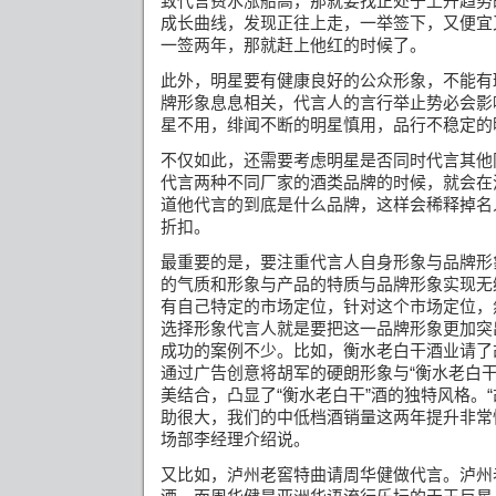
致代言费水涨船高，那就要找正处于上升趋势
成长曲线，发现正往上走，一举签下，又便宜
一签两年，那就赶上他红的时候了。
此外，明星要有健康良好的公众形象，不能有
牌形象息息相关，代言人的言行举止势必会影
星不用，绯闻不断的明星慎用，品行不稳定的
不仅如此，还需要考虑明星是否同时代言其他
代言两种不同厂家的酒类品牌的时候，就会在
道他代言的到底是什么品牌，这样会稀释掉名
折扣。
最重要的是，要注重代言人自身形象与品牌形
的气质和形象与产品的特质与品牌形象实现无
有自己特定的市场定位，针对这个市场定位，
选择形象代言人就是要把这一品牌形象更加突
成功的案例不少。比如，衡水老白干酒业请了
通过广告创意将胡军的硬朗形象与“衡水老白干
美结合，凸显
了
“
衡水老白干
”
酒的独特风格。
助很大，我们的中低档酒销量这两年提升非常
场部李经理介绍说。
又比如，泸州老窖特曲请周华健做代言。泸州