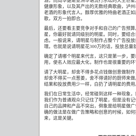
酒，而周华健是亚洲华语流行乐坛的天王巨星
健康形象，以及其产出的无数经典歌曲，泸州
老酒的形象代言人。醇厚优雅的特曲老酒正如
歌，双方一拍即合。
最后，还要看主要竞争对手和自己的广告预算
星，你最好就请
同级别的明星。同时，要结合
虑。一般说来，请明星与制作占整个广告投放
理。也就是说请明星花
万的话，投放总量
300
确定了请哪个明星来代言，这只是第一步，要
用，使名人效应最大化，制作也是很重要的环
请了大明星，却舍不得多花点钱做创意做制作
却舍不得买一点葱姜，舍不得请好的厨师来做
结果和投放费用少一样，白扔了请明星的费用
我们在日常生活中，经常碰到这样一种现象，
我们作为普通观众只记住了明星，但是没有记
自己的品牌和产品不突出，倒象是给明星做广
确的做法是在做广告策略和创意的时候，如何
来，这是关键。