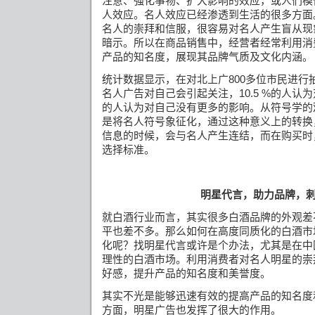
注意、强化事物、扩大影响的效应，或人们模
人效应。名人效应已经渗透到生活的很多方面
名人的崇拜和信服，很容易对名人产生盲从现
暗示。所以在商品销售中，经营者经常利用消
产品的知名度，
展现其品牌气质及文化内涵。
统计数据显示，在对北上广
800
多位市民进行
名人广告对自己会引起关注，
10.5 %
的人认为
的人认为对自己没有更多的影响。从符号学的
是将名人符号象征化，通过这种意义上的转换
信息的时候，会与名人产生连结，而在购买时
选择标准。
明星代言，
助力品牌，
就白酒行业而言，其实很多白酒品牌的外观差
平也差不多。那么如何在高度同质化的白酒市
化呢？找明星代言或许是个办法，尤其是在中
理性的白酒市场。利用消费者对名人明星的崇
好感，提升产品的知名度和美誉度。
其实不光是能够迅速有效的提高产品的知名度
方面，明星广告也发挥了很大的作用。