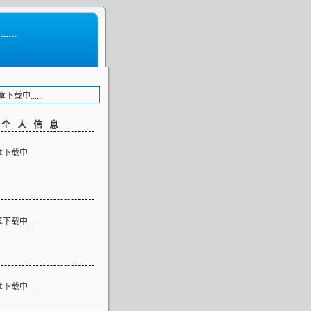
...
载中......
客个人信息
载中......
类
载中......
志
载中......