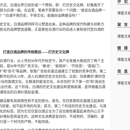
评
方式，白酒业界已经形成一个惯例，即：打历史文化牌，好像离开了
其为白酒一般。在这里，笔者不禁要反问一个问题：“谁说白酒品牌一
博客文章下
？”“白酒不傍历史、不傍文化，能做好品牌建设吗？”
史文化，白酒品牌同样可以塑造出来。这种品牌的现代构建与创新方
留
色化的品牌塑造道路，正是那些白酒行业的后进入者和现代型白酒的
博客文章下
链
打造白酒品牌的传统路径——打历史文化牌
博客文章下
白酒行业，从上世纪
90
年代开始至今，其产业发展大致经历了两个主
段，是
90
年代的广告文化，“秦池”、“扳倒井”、“齐民思”、“喜临门”、
信
“种子”和“张弓”等品牌，依靠广告知名度迅速建立了短暂的竞争优势。第二
新世纪的头
10
年，进入白酒的历史文化阶段，比如：剑南春的“唐时宫
茅台的国酒文化，五粮液的窖池文化，水井坊的“天下第一坊”和“高尚生
博客文章下
杰出代表。这个阶段，白酒的历史文化建设和营销高潮，是伴随着白酒
涌现出的白酒价值贴金潮。
建设都有其局限性和不足的部分。首先，仅仅依靠知名度建立起来的
上的房屋，经不起市场的风浪；其次，第二个阶段的历史文化建设，与其
化的标签，因为它仅仅是白酒企业为了迎合那些暴富起来而内心又不
价格标签而诞生的，这种文化消费是盲目的、不成熟的、浮躁的、虚
只是一个时代的产物，不能持续。