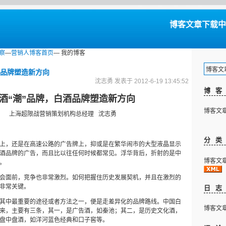
博客文章下载中...
察
—
营销人博客首页
— 我的博客
博客文章下
酒品牌塑造新方向
沈志勇 发表于 2012-6-19 13:45:52
博
酒“潮”品牌，白酒品牌塑造新方向
博客文章下
上海超限战营销策划机构总经理
沈志勇
分
上，还是在高速公路的广告牌上，抑或是在繁华闹市的大型液晶显示
酒品牌的广告，而且比以往任何时候都常见。浮华背后，折射的是中
博客文章下
。
会面前，竞争也非常激烈。如何把握住历史发展契机，并且在激烈的
非常关键。
日
其中最重要的途径或者方法之一，便是走差异化的品牌路线。中国白
博客文章下
来，主要有三条，其一，是广告酒，如秦池；其二，是历史文化酒，
盘中盘酒，如洋河蓝色经典和口子窖等。