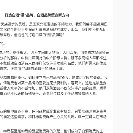
打造白酒“潮”品牌，白酒品牌塑造新方向
一个民族进步的灵魂，是国家兴旺发达的不竭动力。我们何尝不能运用逆
文化这个路径不能保证打造白酒品牌的成功，那么，我们能不能从历
破常规，创造性的打造白酒的“潮”品牌呢？
的。
，成功的可能性很大。因为中国地大物博，人口众多，消费需求呈现多元
分析的那样，中档白酒面对的中产阶级人群，既不象高端人群那样注
不象低端白酒消费人群那样仅仅注重功能和品质，他们所需求的体现
需求，正是“潮”品牌白酒诞生的肥沃土壤。
品越来越同质化，如何建立自己的品牌
DNA
，是成功突围的关键。我
，但消费者对某一品牌的喜爱是无法复制的。客观上，这也是最重要
或收入水平的不断增加，他们选购酒品不仅仅注重产品的品质、质量
重酒品所代表的特殊身份、尊贵地位以及个性品味等情感因素。
业的集中度还不高，任何品牌或企业都有机会。只要准确洞察消费者
的满足这些需求，和目标消费群产生心灵的共鸣，就一定可以在市场
、
80
后甚至是
90
后的新型消费群的兴起，他们成为了白酒消费的主