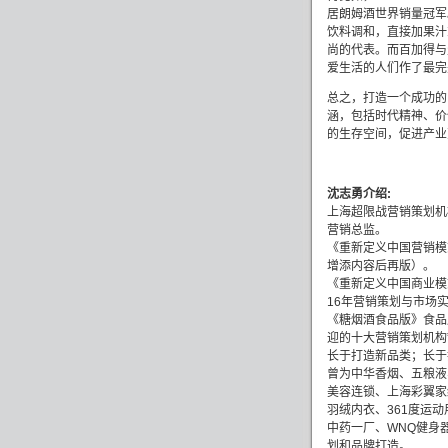
居朗姆酒世界销量冠军
饮料调和，直接加果汁
尚的代表。而百加得与
爱生活的人们作了最完
总之，打造一个成功的
涵，包括时代精神、价
的生存空间，促进产业
沈志勇介绍
:
上海超限战营销策划机
营销总监。
《重新定义中国营销模
增添内容后再版）。
《重新定义中国商业模
16
年营销策划与市场
《糖烟酒食品版》食品
迎的十大营销策划机构
长于打造新品类；长于
曾为中华香烟、五粮液
美容连锁、上海彩翼家
羽绒内衣、
361
度运动
中药一厂、
WNQ
健身
划和品牌打造。