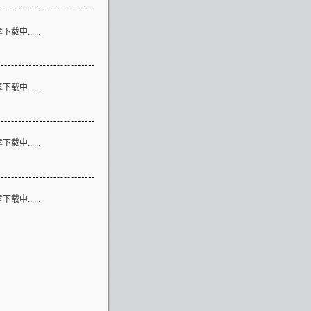
论
载中......
言
载中......
接
载中......
息
载中......