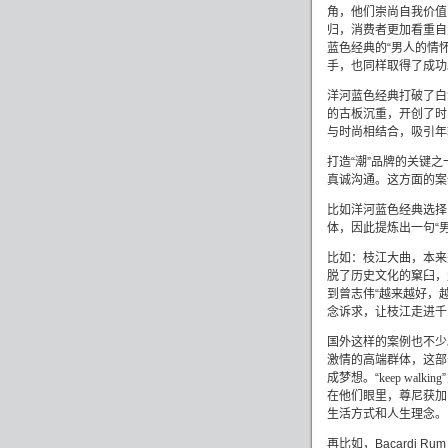
角，他们崇尚自我价值
归，消费者更加看重自
蓝色经典的“男人的情
手，也同样取得了成功
洋河蓝色经典打破了白
的古板沉重，开创了时
与时尚相结合，吸引年
打造“潮”品牌的关键
真诚沟通。这方面的案
比如
洋河蓝色经典选择
体，因此提炼出一句“
比如：枝江大曲，本来
脱了历史文化的窠臼，
到曾志伟
“
越来越好，
念诉求，让枝江走进千
国外这样的案例也不少
激情的高端群体，这部
成梦想。“
keep walking
在他们眼里，尊尼获加
生活方式和人生理念。
再比如，
Bacardi Ru