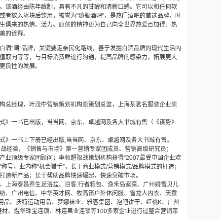
。该
酒经由陈年酿制，具有不凡的甘醇和清新口感。它可以和任何软
或者放入冰块后饮用，被誉为
"
随瓶酒吧
"
，是热门酒吧的首选品牌，
时
生俱来的热情、活力、原创的精神更为自己向全世界热爱百加得、热
美的诠释。
白酒“潮”品牌，关键要走亲民化路线，善于发掘白酒品牌的现代生活内
值取向等等，与目标消费群进行沟通，提高品牌的感染力，拓展更大
更良性的发展。
构总经理，叶茂中营销策划机构原策划总监，上海某著名服装企业原
式》一书已出版，当当网、京东、卓越网及各大书城有售（《谋势》
式》一书上下册已经出版
,
当当网、京东、卓越网及各大书城有售。
实战经验，《销售与市场》第一营销专家团成员、营销高级研究员；
产业顶级专家团顾问；率领超限战策划机构获得
“2007
最受中国企业欢
”
称号，业内称
“
机会猎手
”
，长于商业模式
/
营销模式
/
品牌模式的打造；
打造新产品；长于帮助品牌快速崛起，快速突破市场。
、上海泰昌养生足浴盆、泊客
.
行者箱包、渔禾岛紫菜、广州娇雪贝儿
纺、广州电信、中华英才网、牧高笛户外休闲服、雪龙人内衣、天蚕
用品、沃特运动用品、梦娜袜业、雅客集团、泡吧饼干、红桃
K
、广州
器材、煜华珠宝连锁、林连果业连锁等
100
多家企业进行过整合营销策