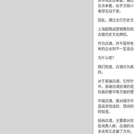
从市场反应来看，通过
合点来看，似乎又缺少
者却无动于衷。
因此，通过主打历史文
上海超限战营销策划机
合做历史文化牌的。
作为白酒，并不是所有
有的企业则不一定适合
为什么呢？
我们知道，白酒分为高
的。
对于高端白酒，它所针
中，高端白酒扮演的是
包装的奢华等方面的塑
中端白酒，面对城市市
是追求恬适的、悠闲的
的知音。
低档白酒，主要面对农
些消费人群，白酒的功
多余而又走偏了方向。