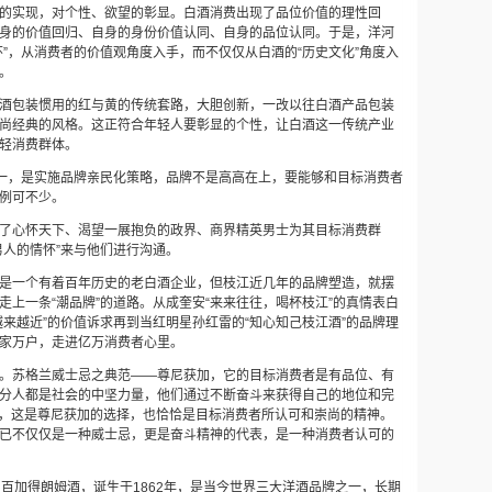
的实现，对个性、欲望的彰显。白酒消费出现了品位价值的理性回
身的价值回归、自身的身份价值认同、自身的品位认同。于是，洋河
怀”，从消费者的价值观角度入手，而不仅仅从白酒的“历史文化”角度入
。
酒包装惯用的红与黄的传统套路，大胆创新，一改以往白酒产品包装
尚经典的风格。这正符合年轻人要彰显的个性，让白酒这一传统产业
轻消费群体。
之一，是实施品牌亲民化策略，品牌不是高高在上，要能够和目标消费者
例可不少。
了心怀天下、渴
望一展抱负的政界、商界精英男士为其目标消费群
男人的情怀”来与他们进行沟通。
是一个有着百年历史的老白酒企业，但枝江近几年的品牌塑造，就摆
走上一条“潮品牌”的道路。从成奎安
“
来来往往，喝杯枝江
”
的真情表白
越来越近
”
的价值诉求再到当红明星孙红雷的
“
知心知己枝江酒
”
的品牌理
家万户，走进亿万消费者心里。
。苏格兰威士忌之典范——尊尼获加，它的目标消费者是有品位、有
分人都是社会的中坚力量，他们通过不断奋斗来获得自己的地位和完
”，这是尊尼获加的选择，也恰恰是目标消费者所认可和崇尚的精神。
已不仅仅是一种威士忌，更是奋斗精神的代表，是一种消费者认可的
m
百加得朗姆酒，诞生于
1862
年，是当今世界三大洋酒品牌之一，长期