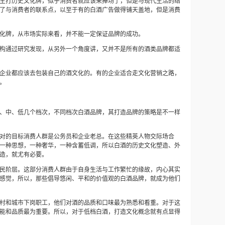
主打历史文化牌，似乎消费者就应该来捧场了，但是与现代生活的结
了与消费者的联系点，以至于有的白酒广告做得铺天盖地，但是消费
化牌，从市场实际来看，并不能一定保证品牌的成功。
构通过研究发现，从另外一个角度讲，又并不是所有的酒类品牌都适
企业都应该去包装自己的酒文化的。有的企业适合走文化营销之路，
。
、中、低几个档次，不同档次白酒品牌，其打造品牌的策略是不一样
对的目标消费人群是公务员和企业老总。在这些精英人物交际场合
一种思想，一种奢华，一种含蓄低调，所以白酒的历史文化塑造、外
造，就尤有必要。
民阶层。这部分消费人群由于自身生活与工作繁忙的缘故，内心其实
感觉，所以，那些倡导悠闲、平和的价值观的白酒品牌，就成为他们
村和城市下岗职工，他们对酒的品质和口味最为熟悉和看重。对于这
能和品质最为重要。所以，对于低档白酒，打造文化概念就有点显得