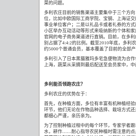
菜的问题。
多利农庄目前的销售渠道主要集中于三个方向
位，比如中欧国际工商学院、宝钢、上海证交
事业单位客户；二是以礼品卡或者礼券的方式
小区举办互动活动等形式来吸纳新的个体和家
官网的电子商务渠道进行直销。目前，在多利
别占据了
的比例。截至
年底，多利
4:4:2
2010
约
个普通会员，基本覆盖了目前的全部产
5000
多利引入了日本黑猫雅玛多宅急便物流为合作
上海，蔬菜从采摘到最后配送至会员家中，中
多利能否领跑农庄？
多利农庄的优势在于：
首先，在种植方面，多位有丰富有机种植经验
环节，他们无论在作物品种选择、栽培方式还
都细心严谨，亲历亲为。
为了控制种植过程中的每个环节，专家学者跟
水，耕作
耐心指导农民种植时需注意的点
……