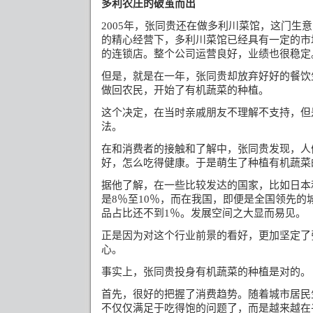
多利农庄的破茧而出
年，张同贵还在做多利川菜馆，这门生意
2005
的精心经营下，多利川菜馆已经具有一定的市
的连锁店。整个公司运营良好，业绩也很稳定
但是，就是在一年，张同贵却放弃好好的餐饮
做回农民，开始了有机蔬菜的种植。
这个决定，在当时亲戚朋友不理解不支持，但
法。
在和消费者的接触和了解中，张同贵发现，人
好，怎么吃得健康。于是萌生了种植有机蔬菜
据他了解，在一些比较发达的国家，比如日本
是
％至
％，而在我国，即便是全国领先的
8
10
品占比还不到
％。发展空间之大显而易见。
1
正是因为对这个行业前景的看好，更加坚定了
心。
事实上，张同贵投身有机蔬菜的种植是对的。
首先，很好的把握了消费趋势。随着城市居民
不仅仅满足于吃得饱的问题了，而是越来越在