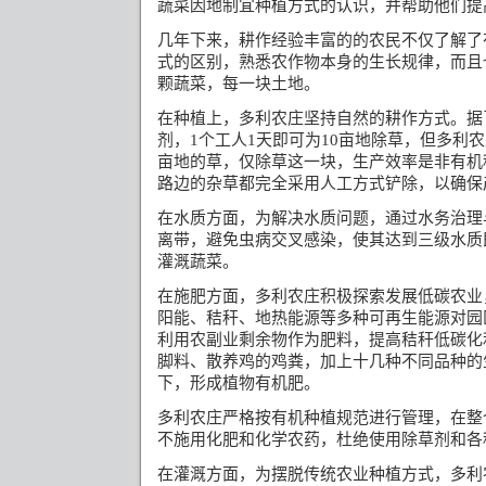
蔬菜因地制宜种植方式的认识，并帮助他们提
几年下来，耕作经验丰富的的农民不仅了解了
式的区别，熟悉农作物本身的生长规律，而且
颗蔬菜，每一块土地。
在种植上，多利农庄坚持自然的耕作方式。据
剂，
个工人
天即可为
亩地除草，但多利农
1
1
10
亩地的草，仅除草这一块，生产效率是非有机
路边的杂草都完全采用人工方式铲除，以确保
在水质方面，为解决水质问题，通过水务治理
离带，避免虫病交叉感染，使其达到三级水质
灌溉蔬菜。
在施肥方面，多利农庄积极探索发展低碳农业
阳能、秸秆、地热能源等多种可再生能源对园
利用农副业剩余物作为肥料，提高秸秆低碳化
脚料、散养鸡的鸡粪，加上十几种不同品种的
下，形成植物有机肥。
多利农庄严格按有机种植规范进行管理，在整
不施用化肥和化学农药，杜绝使用除草剂和各
在灌溉方面，为摆脱传统农业种植方式，多利