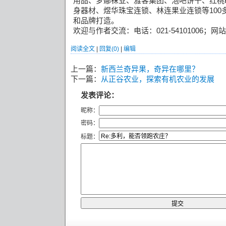
用品、梦娜袜业、雅客集团、泡吧饼干、红桃
身器材、煜华珠宝连锁、林连果业连锁等
100
和品牌打造。
欢迎与作者交流：电话：
021-54101006
；网站
阅读全文
|
回复(0)
|
编辑
上一篇：
新西兰奇异果，奇异在哪里？
下一篇：
从正谷农业，探索有机农业的发展
发表评论：
昵称：
密码：
标题：