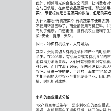
此外，频频曝光的食品安全问题，让消费者对“
在与日俱增。在商超食品蔬菜专柜，那些被用
菜”，尽管标价是普通蔬菜的数倍，但是购买
为什么要吃“有机蔬菜”？有机蔬菜不使用农药
不使用转基因种子，而全部使用有机肥料，并
有利于健康，口感更佳，且有机农业更利于生
菜
安全＋健康＋天然。
=
因此，种植有机蔬菜，大有可为。
其次，张同贵切入有机蔬菜种植产业的时机也
半步。在
年，有机蔬菜或者有机食品的市
2005
消费潜力渐渐显现，人们开始慢慢地对有机食
多起来。而且在那个时候，全国还没有出现大
农庄。值得一提的是，当时的上海市***也希
力相匹配的大型农业产业化龙头企业。因此在
植，时机相对成熟。
多利的商业模式分析
“农产品直客式生存”，是多利农庄的商业模式
渠道，有机蔬菜自田间收获后，绕开供应链上