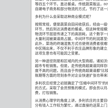
等四五个环节，直达餐桌。传统蔬菜贩运，
8
自建电子商务和部分物流的方式，节约了这一
多利为什么会采取这种商业模式呢？
按照常规，便是蔬菜自田间收获后，经由一级
环节，然后到达消费者的餐桌。但这种常规模
物流环节层层传递之下的高损耗，这个数字一
大量利润被渠道商占据，中间环节的利润甚至
此外，菜场的终端混售方式也使得消费者很难
中区隔出来，不仅不利于农庄品牌形象的建立
这项生意也有可能因之受累。
另一种途径则是和区域内的大型商超，诸如沃
超市专柜销售。但是，走传统商超渠道同样存
度不高的问题，而且由于传统商超渠道都“比较
账期等方面的苛刻条件对企业快速扩张也带来
多利农庄经营之初就确定了“压缩中间环节”的
的方式，采取了会员预售的模式，即会员以月
费，打包销售。
从消费心理学的角度上讲，多利农庄的主要目
分有钱人工作较为繁忙，通过直接的送菜上门