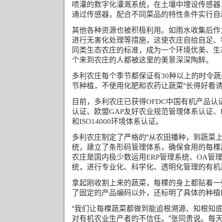
喷灌的数字化灌溉系统，在土壤中埋设传感器
通过传感器，配合不同菜品的特性条件实行自
其他各种资源也被积极利用。如雨水收集后作
进行无害化处理等措施，这使农庄自给自足、
同类生态农庄的标准，成为一个环境优美、生
个来到农庄的人都被这里的美景深深陶醉。
多利农庄每个季节都保证有
种以上的时令蔬
30
节种植，不使用化肥和农药让蔬菜“长得好看诱
目前，多利农庄已获得
中国有机产品认
OFDC
认证、欧盟
友好农业规范管理体系认证、
GAP
和
环境体系认证。
ISO14000
多利农庄制定了严格的“从农田播种，到蔬菜上
统，建立了条形码管理体系，确保食用的每棵
农庄是国内极少数运用
管理系统、
管
ERP
OA
统，进行专业化、科学化、透明化管理的有机
拿起刚收割上来的蔬菜，每棵的身上都贴着一张
了固定的产品编码以外，还标明了具体的种植
“我们让每棵蔬菜都做到能追根溯源、知根知
对有机农业生产者的不信任。”张同贵说。每