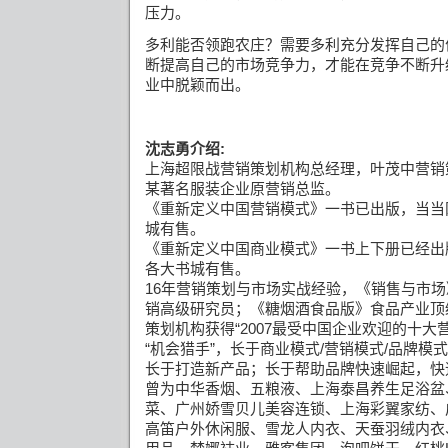
压力。
多利能否领跑农庄？需要多利充分发挥自己的
断提高自己的市场竞争力，才能在竞争不断升
业中脱颖而出。
沈志勇介绍
:
上海超限战营销策划机构总经理，叶茂中营销
某著名服装企业原营销总监。
《重新定义中国营销模式》一书已出版，当当
城有售。
《重新定义中国商业模式》一书上下册已经出
各大书城有售。
16
年营销策划与市场实战经验，《销售与市场
销高级研究员；《糖烟酒食品版》食品产业顶
策划机构获得
“2007
最受中国企业欢迎的十大
“
机会猎手
”
，长于商业模式
/
营销模式
/
品牌模式
长于打造新产品；长于帮助品牌快速崛起，快
曾为中华香烟、五粮液、上海泰昌养生足浴盆
菜、广州娇雪贝儿美容连锁、上海彩翼家纺、
高笛户外休闲服、雪龙人内衣、天蚕羽绒内衣