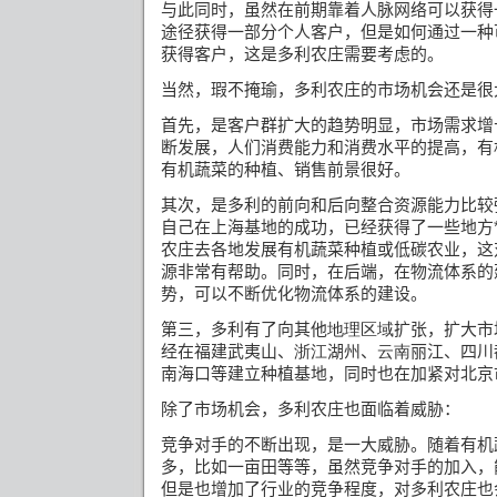
与此同时，虽然在前期靠着人脉网络可以获得
途径获得一部分个人客户，但是如何通过一种
获得客户，这是多利农庄需要考虑的。
当然，瑕不掩瑜，多利农庄的市场机会还是很
首先，是客户群扩大的趋势明显，市场需求增
断发展，人们消费能力和消费水平的提高，有
有机蔬菜的种植、销售前景很好。
其次，是多利的前向和后向整合资源能力比较
自己在上海基地的成功，已经获得了一些地方*
农庄去各地发展有机蔬菜种植或低碳农业，这
源非常有帮助。同时，在后端，在物流体系的
势，可以不断优化物流体系的建设。
第三，多利有了向其他
地理区域
扩张，扩大市
经在福建武夷山、
浙江
湖州、
云南
丽江、四川
南海口等建立种植基地，同时也在加紧对北京
除了市场机会，多利农庄也面临着威胁：
竞争对手的不断出现，是一大威胁。随着有机
多，比如一亩田等等，虽然竞争对手的加入，
但是也增加了行业的竞争程度，对多利农庄也