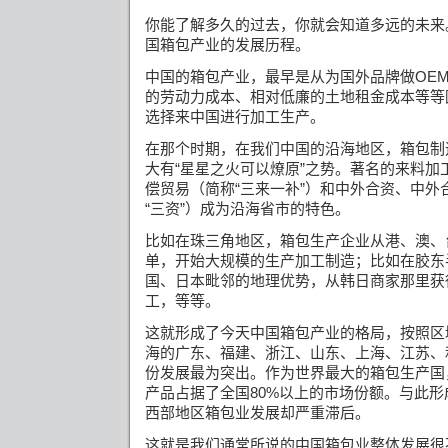
你能了解多久的过去，你就会知道多远的未来
国箱包产业的发展历程。
中国的箱包产业，最早是从为国外品牌做
OE
的劳动力成本、相对低廉的土地租金成本等等
选择来中国进行加工生产。
在那个时期，在我们中国的沿海地区，箱包制
大有“星星之火可以燎原”之势。
著名的来料加
偿贸易（简称“三来一补”）和中外合资、中外
“三资”）成为沿海省市的特色。
比如在珠三角地区，箱包生产企业从港、澳、
单，开始大规模的生产加工制造；比如在胶东
国、日本毗邻的地理优势，从韩日商家那里获
工，等等。
这就形成了今天中国箱包产业的格局，按照区
海的广东、福建、浙江、山东、上海、江苏、
份发展最为突出。作为世界最大的箱包生产国
产品占据了全国
80%
以上的市场份额。与此形
西部地区箱包业发展却严重滞后。
这就是我们通常所说的中国箱包业整体发展很