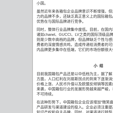
小国。
虽然近年来各箱包企业品牌意识不断增强，但
力的品牌不多，还缺乏真正意义上的国际箱包
优势在与国际品牌进行竞争。
同时，整体行业品牌集中度低。目前，在国内
诸如
chanel
、
GUCCI
、
LV
之类的国际顶级品
则是少数中高档的品牌，但品牌缺乏个性与感
费者的深度情感共鸣，造成传递给消费者的可
内品牌更多集中在低端，它们的市场份额很大
小
结
目前我国箱包产品还是以中低档为主，据了解
方面，人口红利在刘易斯拐点的到来下逐渐消
价格上涨、人民币升值以及欧盟反倾销等因素
来袭，中国箱包行业的发展形势越来越严峻，
不可持续。
在这种形势下，中国箱包企业应该增加
“微笑
产品研发与渠道建设的投入。
企业必须注重提
知识产权和自主品牌。同时，对
渠道进行转型