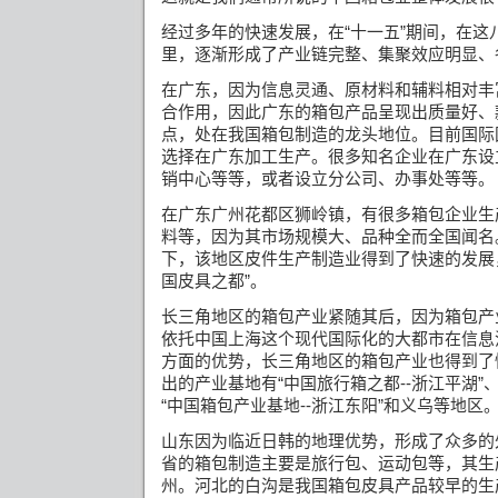
经过多年的快速发展，在“十一五”期间，在这
里，逐渐形成了产业链完整、集聚效应明显、
在广东，因为信息灵通、原材料和辅料相对丰
合作用，因此广东的箱包产品呈现出质量好、
点，处在我国箱包制造的龙头地位。目前国际
选择在广东加工生产。很多知名企业在广东设
销中心等等，或者设立分公司、办事处等等。
在广东广州花都区狮岭镇，有很多箱包企业生
料等，因为其市场规模大、品种全而全国闻名。
下，该地区皮件生产制造业得到了快速的发展
国皮具之都”。
长三角地区的箱包产业紧随其后，因为箱包产
依托中国上海这个现代国际化的大都市在信息
方面的优势，长三角地区的箱包产业也得到了
出的产业基地有“中国旅行箱之都
--
浙江平湖”
“中国箱包产业基地
--
浙江东阳”和义乌等地区
山东因为临近日韩的地理优势，形成了众多的
省的箱包制造主要是旅行包、运动包等，其生
州。河北的白沟是我国箱包皮具产品较早的生