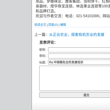
用品、梦娜袜业、雅客集团、泡吧饼干、红桃
身器材、煜华珠宝连锁、林连果业连锁等
100
和品牌打造。
欢迎与作者交流：电话：
021-54101006
；网站
阅读全文
|
回复(0)
|
编辑
上一篇：
从正谷农业，探索有机农业的发展
发表评论：
昵称：
密码：
标题：