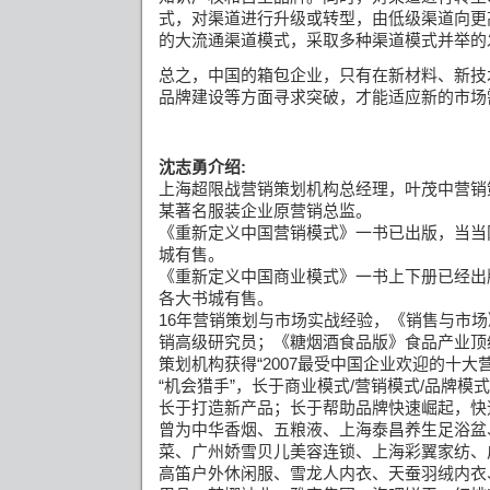
式，对渠道进行升级或转型，由低级渠道向更
的大流通渠道模式，采取多种渠道模式并举的
总之，
中国的箱包企业，只有在新材料、新技
品牌建设等方面寻求突破，才能适应新的市场
沈志勇介绍
:
上海超限战营销策划机构总经理，叶茂中营销
某著名服装企业原营销总监。
《重新定义中国营销模式》一书已出版，当当
城有售。
《重新定义中国商业模式》一书上下册已经出
各大书城有售。
16
年营销策划与市场实战经验，《销售与市场
销高级研究员；《糖烟酒食品版》食品产业顶
策划机构获得
“2007
最受中国企业欢迎的十大
“
机会猎手
”
，长于商业模式
/
营销模式
/
品牌模式
长于打造新产品；长于帮助品牌快速崛起，快
曾为中华香烟、五粮液、上海泰昌养生足浴盆
菜、广州娇雪贝儿美容连锁、上海彩翼家纺、
高笛户外休闲服、雪龙人内衣、天蚕羽绒内衣