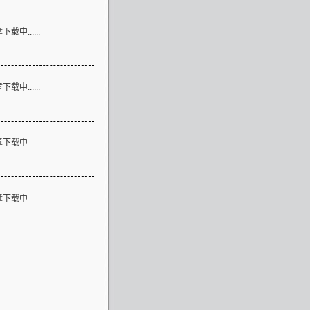
论
载中......
言
载中......
接
载中......
息
载中......