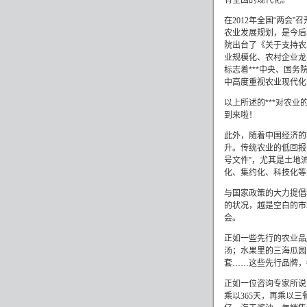
有全国的现代化。
在
2012
年全国“两会”
农业发展规划，是今后
院出台了《关于支持农
业规模化、农村企业龙
标志着***中央、国
中高度重视农业现代化
以上所述的***对农
到来啦！
此外，随着中国经济的
升。传统农业的低回报
号文件”，尤其是土地
化、集约化、科技化等
与国家政策的大力提倡
的状况，越是空白的市
会。
正如一些先行的农业品
汤；水果里的三海瓜园
套……这些先行品牌，
正如一位咨询专家所说
乘以
365
天，再乘以三