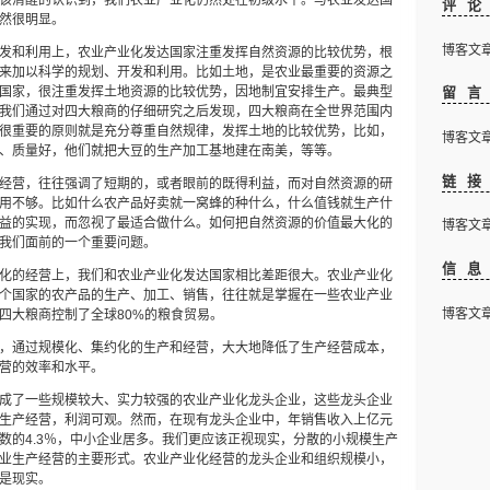
该清醒的认识到，我们农业产业化仍然处在初级水平。与农业发达国
评
然很明显。
博客文章下
发和利用上，农业产业化发达国家注重发挥自然资源的比较优势，根
来加以科学的规划、开发和利用。比如土地，是农业最重要的资源之
国家，很注重发挥土地资源的比较优势，因地制宜安排生产。最典型
留
我们通过对四大粮商的仔细研究之后发现，四大粮商在全世界范围内
很重要的原则就是充分尊重自然规律，发挥土地的比较优势，比如，
博客文章下
、质量好，他们就把大豆的生产加工基地建在南美，等等。
链
经营，往往强调了短期的，或者眼前的既得利益，而对自然资源的研
用不够。比如什么农产品好卖就一窝蜂的种什么，什么值钱就生产什
益的实现，而忽视了最适合做什么。如何把自然资源的价值最大化的
博客文章下
我们面前的一个重要问题。
信
化的经营上，我们和农业产业化发达国家相比差距很大。农业产业化
个国家的农产品的生产、加工、销售，往往就是掌握在一些农业产业
博客文章下
四大粮商控制了全球
80%
的粮食贸易。
，通过规模化、集约化的生产和经营，大大地降低了生产经营成本，
营的效率和水平。
成了一些规模较大、实力较强的农业产业化龙头企业，这些龙头企业
生产经营，利润可观。然而，
在现有龙头企业中，年销售收入上亿元
数的
4.3
％，中小企业居多。
我们更应该正视现实，分散的小规模生产
业生产经营的主要形式。
农业产业化经营的龙头企业和组织规模小，
是现实。