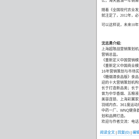
亿，海天酱油一年销售
随着
《全国现代农业发
就注定了，
2012
年，必
可以这样说，未来
10
年
沈志勇介绍
:
上海超限战营销策划机
营销总监。
《重新定义中国营销模
《重新定义中国商业模
16
年营销策划与市场
《糖烟酒食品版》食品
迎的十大营销策划机构
长于打造新品类；长于
曾为中华香烟、五粮液
美容连锁、上海彩翼家
羽绒内衣、
361
度运动
中药一厂、
WNQ
健身
划和品牌打造。
欢迎与作者交流：电话
阅读全文
|
回复(0)
|
编