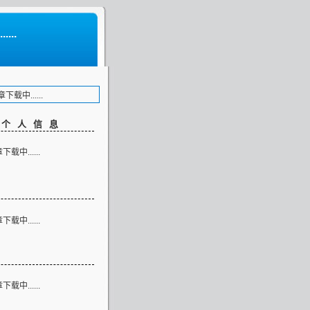
...
载中......
客个人信息
载中......
类
载中......
志
载中......