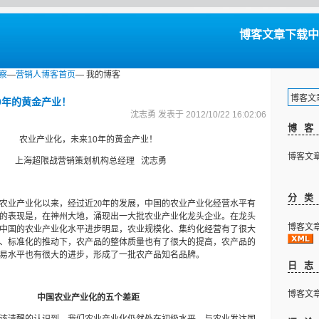
博客文章下载中...
察
—
营销人博客首页
— 我的博客
博客文章下
0年的黄金产业！
沈志勇 发表于 2012/10/22 16:02:06
博
农业产业化，未来
10
年的黄金产业！
博客文章下
上海超限战营销策划机构总经理
沈志勇
分
农业产业化以来，经过近
20
年的发展，中国的农业产业化经营水平有
的表现是，在神州大地，涌现出一大批农业产业化龙头企业。在龙头
博客文章下
中国的农业产业化水平进步明显，农业规模化、集约化经营有了很大
、标准化的推动下，农产品的整体质量也有了很大的提高，农产品的
易水平也有很大的进步，形成了一批农产品知名品牌。
日
博客文章下
中国农业产业化的五个差距