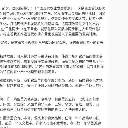
召开前夕，国务院颁布了《全国现代农业发展规划》，
这是我国首部现代
5-10
年现代农业发展的纲领性文件。
紧接着在两会期间的
3
月
8
日，国务
业产业化龙头企业发展的意见》，
这是促使小农变成大农，使农业产
头化，打造现代农业发动机的战略举措。
这两项政策性文件的出台，
务院在“三化同步”（在工业化、城镇化深入发展中同步推进农业现代化）
，标志着我国推进现代农业产业化发展进入了最重要的发展时期。
业的定位，标志着农业现代化已经成为国家战略，标志着现代农业的春天
持续发展，收入提升必然带来消费升级，使得市场对农产品的需求提
也将难以持续，农业发展模式面临转机。而新世纪以来的中央九个“一
流转政策的制定和实施，给农业的发展带来了重大的契机，以农业规模
为特征的农业产业化趋势越来越明显。
和鼓励相对应，我们农业里的各个细分市场，还处于品牌的不毛之地
场，就越有机会。每一个还缺乏品牌的品类市场，都是一个巨大的机
牌一样，鸡蛋里的德青源、咯咯哒；蔬菜里的五行、七彩庄园和小
、阿栗、金丝娘；米面里的北大荒、五常、金健、古船、湖雪、河
都是抓住了各自品类里的市场空白的机会，而快速做大的。
：厨房里没有小市场，餐桌上孕育大品牌。任何一个产品乘以
13
亿，
餐，都是一个天文数字。许多人可能不敢想像，老干妈一年销售近
20