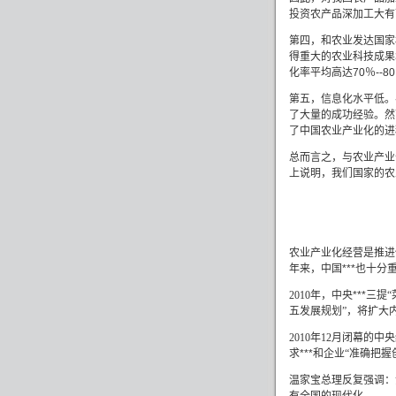
投资农产品深加工大有
第四，和农业发达国家
得重大的农业科技成果
化率平均高达
70
％
--80
第五，信息化水平低。
了大量的成功经验。然
了中国农业产业化的进
总而言之，与农业产业
上说明，我们国家的农
农业产业化经营是推进
年来，中国***也十
2010
年，中央***三提
“
五发展规划
”
，将扩大
2010
年
12
月闭幕的中央
求***和企业
“
准确把握
温家宝总理反复强调：