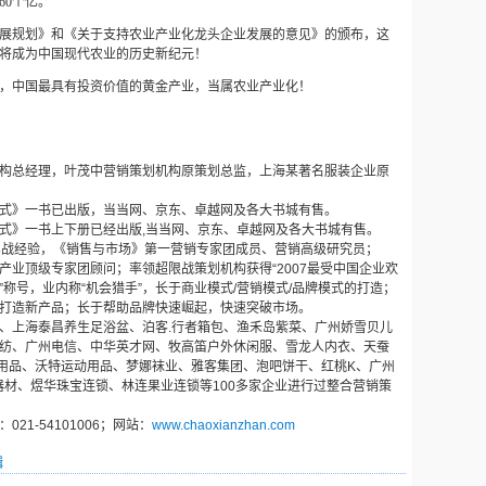
60
个亿。
展规划》和《关于支持农业产业化龙头企业发展的意见》的颁布，这
将成为中国现代农业的历史新纪元！
，中国最具有投资价值的黄金产业，当属农业产业化！
构总经理，叶茂中营销策划机构原策划总监，上海某著名服装企业原
式》一书已出版，当当网、京东、卓越网及各大书城有售。
式》一书上下册已经出版
,
当当网、京东、卓越网及各大书城有售。
实战经验，《销售与市场》第一营销专家团成员、营销高级研究员；
产业顶级专家团顾问；率领超限战策划机构获得
“2007
最受中国企业欢
”
称号，业内称
“
机会猎手
”
，长于商业模式
/
营销模式
/
品牌模式的打造；
打造新产品；长于帮助品牌快速崛起，快速突破市场。
、上海泰昌养生足浴盆、泊客
.
行者箱包、渔禾岛紫菜、广州娇雪贝儿
纺、广州电信、中华英才网、牧高笛户外休闲服、雪龙人内衣、天蚕
用品、沃特运动用品、梦娜袜业、雅客集团、泡吧饼干、红桃
K
、广州
器材、煜华珠宝连锁、林连果业连锁等
100
多家企业进行过整合营销策
：
021-54101006
；网站：
www.chaoxianzhan.com
辑