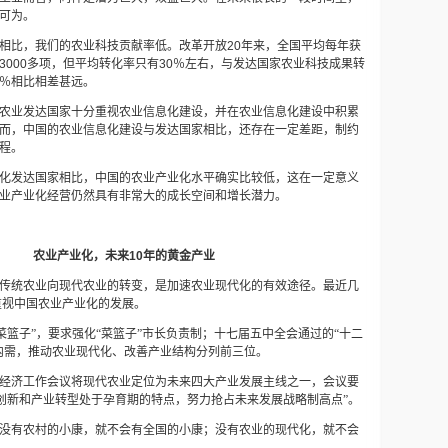
可为。
相比，我们的农业科技贡献率低。改革开放
20
年来，全国平均每年获
3000
多项，但平均转化率只有
30
％左右，与发达国家农业科技成果转
％相比相差甚远。
农业发达国家十分重视农业信息化建设，并在农业信息化建设中积累
而，中国的农业信息化建设与发达国家相比，还存在一定差距，制约
程。
化发达国家相比，中国的农业产业化水平确实比较低，这在一定意义
业产业化经营仍然具有非常大的成长空间和增长潜力。
农业产业化，未来
10
年的黄金产业
传统农业向现代农业的转变，是加速农业现代化的有效途径。最近几
分重视中国农业产业化的发展。
菜篮子
”
，要求强化
“
菜篮子
”
市长负责制；十七届五中全会通过的
“
十二
内需，推动农业现代化、改善产业结构分列前三位。
经济工作会议将现代农业定位为未来四大产业发展主线之一，会议要
创新和产业转型处于孕育期的特点，努力抢占未来发展战略制高点
”
。
没有农村的小康，就不会有全国的小康；没有农业的现代化，就不会