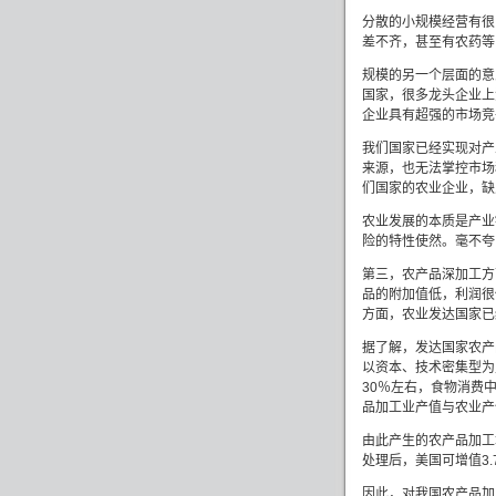
分散的小规模经营有很
差不齐，甚至有农药等
规模的另一个层面的意
国家，很多龙头企业上
企业具有超强的市场竞
我们国家已经实现对产
来源，也无法掌控市场
们国家的农业企业，缺
农业发展的本质是产业
险的特性使然。毫不夸
第三，农产品深加工方
品的附加值低，利润很
方面，农业发达国家已
据了解，发达国家农产
以资本、技术密集型为
30
％左右，食物消费
品加工业产值与农业产
由此产生的农产品加工
处理后，美国可增值
3.
因此，
对我国农产品加