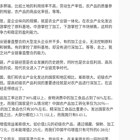
多弊端，比如土地的利用效率不高，劳动生产率低，农产品的质量参
的残留，农产品的商品化率低，等等。
思，是企业纵向的规模，就是农业产业链一体化。在农业产业化发达
游掌控了原料基地，中游掌控了加工，下游掌控了市场销售。这样的
争力和稳定的盈利能力。
业链垂直整合的大型龙头企业并不多，有的加工企业，无法控制原料
和销售。有的掌控了原料基地，却没有进行深加工。等等，总之，我
乏对产业链垂直整合的能力。
链，产业链经营是农业发展的历史趋势，同时也是农业低利润、高风
张的说，现代农业进入了产业链竞争时代。
面，我们和农业产业化发达的国家和地区相比，差距很大。初级农产
低。提高初级农产品利润的重要途径就是对农产品进行深加工。在这
经走得很远了。
品加工率达到了
90%
或以上，食物消费中的加工食品占到了
80%
左右，
主。而我们国家是什么情况呢？
中国农产品加工转化率仅为
20
％
—
中的加工食品也只有
30
％左右，精深加工食品比重更小。
发达国家农产
值之比，大部分都在
2-3.71:1
以上，而我国只有
0.43:1
。
增值效益差距很大。如价值
1
元的初级农产品，通过储藏、保鲜、加工
72
元，日本能增值
2.25
元，而我们中国平均增值只有可怜的
0.38
元！
工业而言，同样是潜力巨大，效益巨大。
在未来很长的一段时间里，