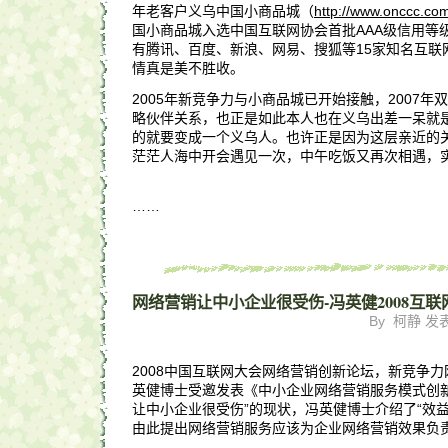
年老客户义乌中国小商品城（
http://www.onccc.co
国小商品城入选中国互联网协会首批AAA级信用等
有腾讯、百度、新浪、网易、搜狐等15家知名互联
情真是美不胜收。
2005年新竞争力与小商品城已开始接触，2007
略伙伴关系，也正是如此本人也在义乌出差一呆就
的就要变成一个义乌人。也许正是因为这层亲近的
茫茫人海中开会遇见一次，中午吃饭又再次相遇，
……
网络营销让中小企业很受伤-冯英健2008互
By 柯静 发表于
2008中国互联网大会网络营销创新论坛，新竞争
英健博士受邀发表《中小企业网络营销服务模式创新
让中小企业很受伤”的现状，冯英健博士介绍了“效
由此提出网络营销服务应该为企业网络营销效果负