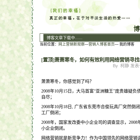
博
博客文章下载中......
当前位置：
网上营销新观察
—
营销人博客首页
— 我的博客
[置顶]
萧萧寒冬，如何有效利用网络营销寻找
By 柯静 发表于 
萧萧寒冬，你感觉到了吗？
2008年10月15日，大马首富“亚洲糖王”庞贵雄疑
自尽；
2008年10月18日, 广东省东莞市合俊玩具厂突然倒
工厂倒闭；
2008年，国家发改委中小企业司的调查显示，2008
小企业倒闭。
网络营销就是新竞争力！作为中国领先的网络营销