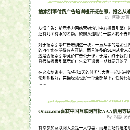
搜索引擎付费广告培训班开班在即，报名从
By 柯静 发表于 
友情广告：新竞争力
网络营销培训
中心
搜索引擎广
还有几个有限的名额，欲购从速哦!( 一般人我不告
对于搜索引擎广告培训这一块，一直从事的是企业
的PPT实在觉得有点可惜，而且许多的SEM从业
边是否搜索引擎竞价广告公开课，于是，终于我们
且很快搜索引擎竞价广告公开课第一期就要开始了
在这次培训中，我将花2天的时间与大家一起走进
论知识也好，实操经验也好一举全部拿下，性价比
……
Onccc.com喜获中国互联网首批AAA信用等
By 柯静 发表于
有幸参加互联网大会是一大惊喜，而与会场偶遇老