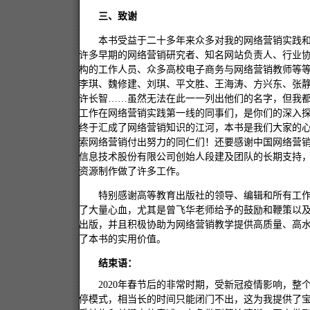
三、致谢
本书受益于二十多年来众多对我的网络营销实践
许多早期的网络营销研究者、知名网站负责人、行业
构的工作人员、众多高校电子商务与网络营销教师等
李琪、魏修建、刘琪、平文胜、王海涛、方兴东、张
许长智
……虽然无法在此一一列出他们的名字，但我
工作在网络营销实践第一线的同事们，是你们的深入
终于汇成了网络营销知识的江河，本书是我们大家的
索网络营销付出努力的同仁们！还要感谢中国网络营
信息技术股份有限公司创始人段建及团队的长期支持
资源制作做了许多工作。
特别
感谢
高等教育
出版社的领导、编辑和所有工
了大量心血
，
尤其是曾飞华老师给予的鼓励和鞭策以
出版，并且积极协助为网络营销教学提供高质量、高
了本书的实用价值。
结束语：
2020
年春节后的非常时期，受新冠疫情影响，整
停模式，相当长的时间只能闭门不出，这为我提供了