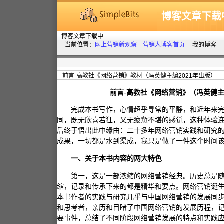
博客文章下载中..
博客文章下载中......
当前位置：
网上营销新观察
—
营销人博客首页
— 我的博客
前言-高教社《网络营销》教材（冯英健主编2021年出版）
前言-高教社《网络营销》（冯英健主编
完成本书写作，心情超乎寻常的平静，和近年来
同，既无欣喜若狂，又无疲惫不堪的感觉，这种体验
后终于悟出此中缘由：二十多年网络营销实践和研究
成果，一切都是水到渠成，我只是做了一件这个时间
一、关于本书内容的两大特色
第一，这是一部浓缩的网络营销经典。历史总是
缩，记录和传承下来的都是精华和要点。网络营销诞
本书作者的实践与研究几乎与中国网络营销的发展同
和思考者，亲历和目睹了中国网络营销的发展历程，
要事件，总结了不同阶段网络营销发展的特点和实践