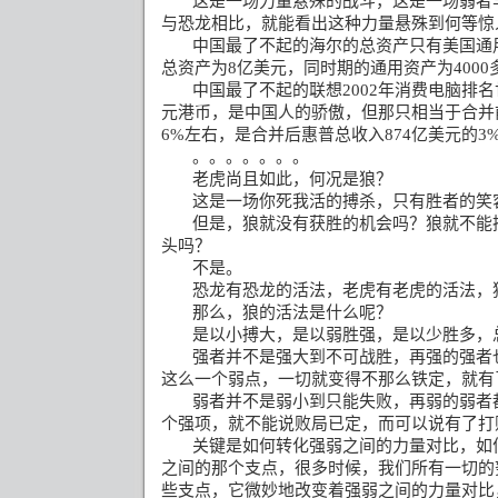
这是一场力量悬殊的战斗，这是一场弱者
与恐龙相比，就能看出这种力量悬殊到何等惊
中国最了不起的海尔的总资产只有美国通
总资产为
8
亿美元，同时期的通用资产为
4000
中国最了不起的联想
2002
年消费电脑排名
元港币，是中国人的骄傲，但那只相当于合并
6%
左右，是合并后惠普总收入
874
亿美元的
3
。。。。。。。
老虎尚且如此，何况是狼？
这是一场你死我活的搏杀，只有胜者的笑
但是，狼就没有获胜的机会吗？狼就不能
头吗？
不是。
恐龙有恐龙的活法，老虎有老虎的活法，
那么，狼的活法是什么呢？
是以小搏大，是以弱胜强，是以少胜多，
强者并不是强大到不可战胜，再强的强者
这么一个弱点，一切就变得不那么铁定，就有
弱者并不是弱小到只能失败，再弱的弱者
个强项，就不能说败局已定，而可以说有了打
关键是如何转化强弱之间的力量对比，如
之间的那个支点，很多时候，我们所有一切的
些支点，它微妙地改变着强弱之间的力量对比