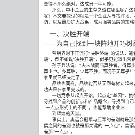
变得不那么绝对，达成另一种可能。
那么，中小企业的生存之道在哪里呢？达
呢？本文要探讨的就是一个企业从寻找阵地、
防，以及最后扩大战果，成为强势品牌的策略
一、决胜开端
——为自己找到一块阵地并巧树
营销界时下正流行
“
决胜终端
”
的说法，笔
端
”
，倒不如说
“
决胜开端
”
，似乎更能道出营
孙子兵法说：
“
夫未战而庙算胜者，得算
算少也。多算胜，少算不胜，而况于无算乎！
家里就已经决定了。
品牌也同样，品牌能否从无到有树立起来
功夫是在家里完成的。
一切竞争从起点开始。起点定
“
基因
”
，执
寻找到产品的创新点和产品概念，寻找到自己
“
一点点形式上的不同
”
，也能帮助企业达
到辉煌的天堂。
事实上，奥运会冠军与亚军的差别就是那
儒之间的差别也就是那关键的
“
一点点
”
，营销
差那
“
一点点
”
。