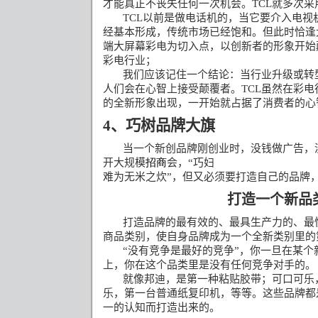
才能真正不丧失任何一次机会。
TCL
就多次采
TCL
以前是做电话机的，当它要介入电视
经基本形成，传统市场已经饱和。但此时恰逢
端大屏幕彩电为切入点，以创新者的形象开始
彩电行业；
我们应该记住一个结论：当行业升级或转
人们会在心智上接受颠覆者。
TCL
虽然在彩电
的全新形象出现，一开始就占据了消费者的心
4
、巧树品牌大旗
当一个新创品牌刚创业时，没钱做广告，
开大规模
招商
会，
“
巧妇
难为无米之炊
”
，但又必须要打造自己的品牌
打造一个新品
打造品牌的最有效的、最具生产力的、最
商品类别，使自身品牌成为一个全新类别里的
“
没有竞争是最好的竞争
”
，你一旦在某个
上，你在这个品类里是没有任何竞争对手的。
就像邦迪，是第一种粘贴胶带；可口可乐
乐，第一台普通纸复印机，等等。这些品牌都
一的认知而打造出来的。