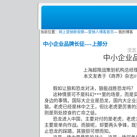
当前位置：
网上营销新观察
—
营销人博客首页
— 我的博客
中小企业品牌长征----上部分
沈志勇
中小企业
上海超限战策划机构总经
本文发表于《商界》杂志
0
假如让狼和恐龙对决，狼能战胜恐龙吗？
这种情景可不是科幻***里的场景，而是
身边的事情。国际大企业是恐龙，国内大企业
狼。老虎已经是林中之王，但比老虎更厉害的
则是到处掠食的亡命之徒。
恐龙进入中国，主要对付的是老虎，老虎
主要是单向作战。而狼呢，却要两头争锋，既
止恐龙的踩踏，其狼狈可想而知。