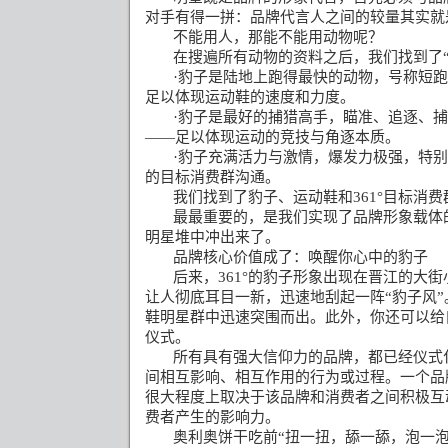
对手有得一拼：品牌代言人之间的较量其实就
不能用人，那能不能用动物呢？
在搜遍所有动物的资料之后，我们找到了
·
豹子是陆地上跑得最快的动物，号称短跑
足以体现运动鞋的速度和力度。
·
豹子是最好的捕猎高手，瞄准、追逐、捕
——
足以体现运动的竞技与角逐本质。
·
豹子充满活力与激情，爆发力极强，特别
的目标消费群沟通。
我们找到了豹子、运动鞋和
361°
目标消费
最最重要的，是我们实现了品牌形象载体
明星堆中冲出来了。
品牌核心价值成了：唤醒你心中的豹子
后来，
361°
的豹子形象出现在晋江的大街
让人彻底耳目一新，迅速地刮起一阵
“
豹子风
”
鞋明星群中迅速突围而出。此外，你还可以给
仪式。
所有具有强大信仰力的品牌，都已经仪式
间相互影响、相互作用的行为或过程。一个品
很大程度上取决于该品牌和消费者之间积极互
费者产生的影响力。
奥利奥饼干吃前
“
扭一扭，舔一舔，泡一