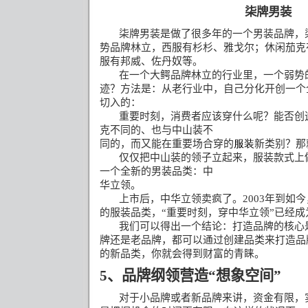
柒牌男装
柒牌男装是做了很多年的一个男装品牌，
势品牌林立，西服有杉杉、雅戈尔；休闲茄克
服有邦威、佐丹奴等。
在一个大鳄品牌林立的行业里，一个弱势
迹？方法是：从老行业中，自己分化开创一个
切入的：
重要时刻，消费者应该穿什么呢？能否创
克不同的、也与中山装不
同的，而又能在重要场合穿的
服装
新类别？那
仅仅把中山装的领子立起来，服装款式上
一个全新的男装品类：中
华立领。
上市后，中华立领卖疯了。
2003
年到如今
的服装品类，
“
重要时刻，穿中华立领
”
已经成
我们可以得出一个结论：打造品牌的核心
牌还是老品牌，都可以通过创建品类来打造品
的新品类，你就会得到财富的青睐。
5
、品牌纲领营造“想象空间”
对于小品牌或者新品牌来讲，资金有限，