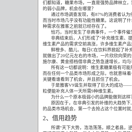
们都知道，糖果市场，一直是强势品牌林立，
的弱小品牌，机会在哪里？
通过市场调查发现，有
87%
的消费者认为
而当时市场几乎没有功能性糖果。这说明了什
种需求在雅客之前就已经存在了。
恰巧，当时发生了非典事件，一个事件催
非典结束后，人们形成了
“
补充维生素、
维生素产品的需求空前高涨，许多维生素产品
鲜橙多、酷儿、每日
C
在饮料界掀起了补
就做出了
20
亿元左右的市场，一片欣欣向荣的
施尔康、黄金搭档借非典之势急速增长，均与
所有这一切都说明：维生素糖果极有可能
而在任何一个品类市场形成之际，也就意味着
关键看谁看到了机会，并且抓住了机会。
于是雅客
V9
诞生并取得了巨大的成功
——
粒便能补充人体一天所需
9
种维生素。
为什么一个原本极弱小的品牌能做到这样
原因在于，在非典引发的补维的大趋势下
,
的品类市场机会，第一个去抢占这个位置时就
2
、借用趋势
所谓
“
天下大势，浩浩荡荡，顺之者昌，