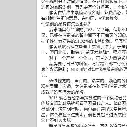
是把握机会的时间更有限，在这样的状况下，
适宜的品牌识别，首先要有个好名字，一个好
雅客在给维生素糖果取名时，煞费苦心，
有
9
种维生素的意思，在中国，
9
代表最多，一
你说别的品牌该怎么跟进？
后来确实有品牌做了
V8
、
V12
等，但都不
显，已经在消费者心智中留下不可磨灭的印象
据了维生素糖果的
91.02%
的市场份额，与其
雅客从取名建立壁垒上尝到了甜头，于是
上，照用此法，取名叫
“
益牙木糖醇
”
，照样获
对于一个产品一个企业，符号的力量更彰
品牌要有自己的纲领，万宝路西部牛仔代
表的永远胜利；
NIKE
的
“
对勾
”
代表叛逆的心
力。
通过视觉的、声音的、语言的、颜色的各
精神层面上沟通，为消费者在购买和消费时营
成就了这些伟大的品牌。
361°
笔者曾经参与策划过的一个运动鞋品
的所有运动鞋品牌都请了明星代言人。体育明
星姚明；演艺明星呢，德尔惠已选择天皇巨星
星，体育界超不过姚明，演艺界超不过周杰伦
361°
不如人家嘛！
明星既是品牌的形象代言，首先必须与品