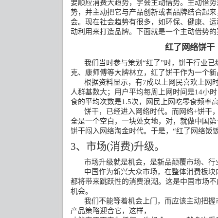
要顺应消费大趋势，学会主动借势。主动借势
势，并主动把它与产品创新或者品牌结合起来
会。现在社会趋势有很多，如环保、健康、运
动利用来打造品牌。下面就是一个主动借势的
红了网络饼干
我们当时参与策划
“
红了
”
时，饼干行业已
克、康师傅等大牌林立，红了饼干作为一个新
根据资料显示，有
7
成以上网民喜欢上网
人群基数大；用户平均每周上网时间是
14
小时
食的平均次数是
1.5
次，网民上网吃零食频率
饼干，已经进入网络时代。而网络
+
饼干
全是一个空白，一块处女地，对，就做中国第
饼干闯入网络淘金时代。于是，
“
红了网络饭
3
、市场
(
消费
)
升级。
市场升级就是机会，是新品颠覆市场、行
中国作为新兴大众市场，在整体消费板块
都将带来跳跃性的消费浪潮。这是中国市场不
机会。
我们不能等着机会上门，而应该主动把握
产品策略迎合它，这样，