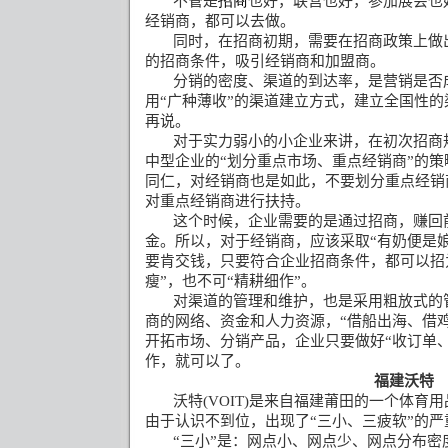
不管是
招商
也好，联营也好，参加展会也
经销商，都可以去做。
同时，在招商初期，需要在招商政策上做
的招商条件，吸引经销商和加盟商。
分销的密度、渠道的到达率，是营销是否
用
“
广种薄收
”
的渠道建立方式，建立全国性的
再说。
对于实力弱小的小企业来讲，在初次招商
中型企业的
“
划分重点市场、重点经销商
”
的策
同仁，对经销商也是如此，不要划分重点经销
对重点经销商进行扶持。
这个时候，企业需要的是通过招商，赚回
金。所以，对于经销商，应该采取
“
有奶便是
要肯交钱，只要符合企业招商条件，都可以招
瘦
”
，也不可
“
精耕细作
”
。
对渠道的管理和维护，也是采用粗放式的
商的网络、资金和人力资源，
“
借船出海、借
开拓市场、分销产品，企业只要做好
“
收订单
作，就可以了。
福建沃特
沃特
(VOIT)
是来自福建莆田的一个体育用
由于认识不到位，出现了
“
三小、三疲软
”
的严
“
三小
”
是：网点小、网点少、网点分布密