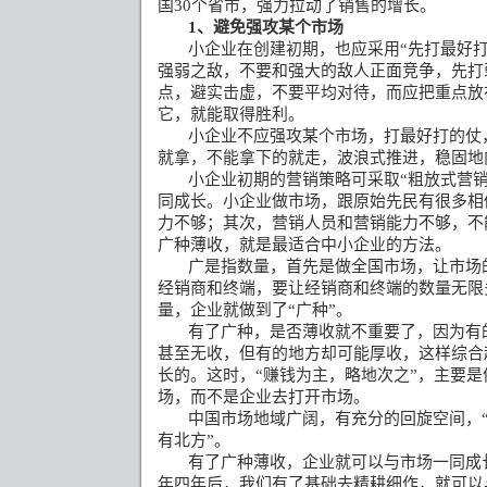
国
30
个省市，强力拉动了销售的增长。
1
、避免强攻某个市场
小企业在创建初期，也应采用
“
先打最好
强弱之敌，不要和强大的敌人正面竞争，先打
点，避实击虚，不要平均对待，而应把重点放
它，就能取得胜利。
小企业不应强攻某个市场，打最好打的仗
就拿，不能拿下的就走，波浪式推进，稳固地
小企业初期的营销策略可采取
“
粗放式营
同成长。小企业做市场，跟原始先民有很多相
力不够；其次，营销人员和营销能力不够，不
广种薄收，就是最适合中小企业的方法。
广是指数量，首先是做全国市场，让市场
经销商和终端，要让经销商和终端的数量无限
量，企业就做到了
“
广种
”
。
有了广种，是否薄收就不重要了，因为有
甚至无收，但有的地方却可能厚收，这样综合
长的。这时，
“
赚钱为主，略地次之
”
，主要是
场，而不是企业去打开市场。
中国市场地域广阔，有充分的回旋空间，
有北方
”
。
有了广种薄收，企业就可以与市场一同成
年四年后，我们有了基础去精耕细作，就可以