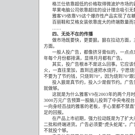
格兰仕依靠超低的价格取得微波炉市场的
苹果电脑公司依靠超炫的设计理念吸引无
雅客
V9
依靠
V9
这个爆炸性产品实现了在
百丽鞋和艾格女装依靠庞大的终端数量而
……
四、无处不在的传播
做市场既要快，更要狠。狠在拉动方面，
方面。
一般人投广告，都像挤牙膏似的，一点点
年每个月份都排满，显得月月都有广告。
其实，投广告根本不是这么回事。它应该
火，一直往里加，直到迅速把水烧开，宁愿烧
不要为了节约钱，只烧到
70°
，因为烧到
70°
跟
投入狠是真节约，投入少是假节约。广告
就做够。
这就是为什么雅客
V9
在
2003
年的两个月
3000
万元广告预算一股脑儿投到了中央电视台
一向身经百战的雅客的老板，手心里都不禁直
足的回报。
在产品上市初期，强力拉动既是为了扩大
二批和终端进货。广告必须要
“
虎头蛇尾
”
。广
不就投个够。