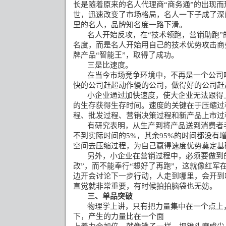
长是随着原来的名人代理商
“
商务通
”
的出现而
世，迅速改变了市场格局，名人一下子成了深
里的名人，品牌知名度一路下滑。
名人开始反攻，在
“
技术领跑，营销助跑
”
名度，而是名人开始用自己的技术优势攻击商
牌产品
“
智能王
”
，取得了成功。
三是比速度。
在当今市场竞争环境中，不再是一个公司
快的公司赶超动作慢的公司，做得好的公司赶
小企业通过加快速度，使大企业无法跟得
的生存获得生存时间。速度的关键在于压缩过
程、批发过程、营销决策过程和新产品上市过
有研究表明，从生产到将产品送到消费者
不到实际时间的
5%
，其余
95%
的时间都没有
空间去压缩过程，为自己赢得速度优势奠定基
另外，小企业在营销过程中，必须要做到
改
”
，而不能奉行
“
想好了再跑
”
，这就像红军
边开会讨论下一步行动，人走到哪里，会开到
直觉就非常重要，有时候拍拍脑袋也无妨。
三、单品突破
物理学上讲，只有把力量集中在一个点上
下，产生的力量比在一个面