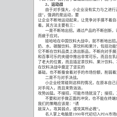
2
、运动战
由于对手强大，小企业没有实力与之进行
战
”
，强调的是运动，要
让企业不断地运动起来，让竞争对手摸不着自
着。其方法主要有三：
一是不断地出招。通过产品的不断创新，
而疲于应对。
娃哈哈在中国饮料大战中，就不断地出招
奶、水、碳酸饮料、茶饮料和果汁，包括功能
它不断在饮料品类上迭出新品，不断向对手展
和百事可乐的夹缝中推出非常可乐，而且在乳
了老大的位置，而且插足茶饮料、果汁饮料、
在饮料决战中奠定了坚实的
基础，也不断蚕食着对手的市场份额，削弱着
二是不与对手决战。
小企业经常碰到这样的情况，在原本自己
对手闯入，而且来势汹汹，
攻势凶猛。不接招，可能市场就没了；接招，
不要和对手做正面的冲突，也不能在终端
我们的策略应该是：
“
诱
敌深入，攻其弱点，或攻其所必救
”
。
名人掌上电脑是
1990
年代初切入
PDA
市场