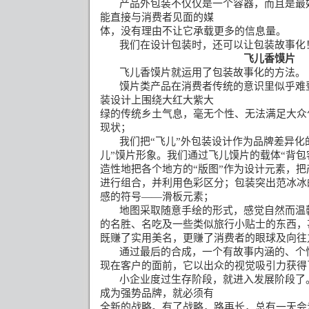
产品外包装不仅仅是一个容器，而且是最
能直接与消费者见面的媒
体，没有理由不让它承载更多的信息量。
我们在设计包装时，还可以让包装故事化
飞儿香馍片
飞儿香馍片就运用了包装故事化的方法。
馍片类产品在消费者传统的意识里似乎难
装设计上围绕大红大紫大
绿的传统乡土气息，毫无个性、无法满足大众
现状；
我们把
“
飞儿
”
外包装设计作为品牌差异化
儿
”
馍片形象。我们通过飞儿馍片的载体
“
背包
造性地把各个地方的
“
版图
”
作为设计元素，把
进行组合，并利用色彩区分；包装突出范冰冰
感的符号
——
滑板元素；
地图采取随意手绘的形式，感觉自然而温
的名胜、名吃及一些类似旅行小贴士的东西，
既赚了实用美名，更赚了消费者的眼球及向往
通过最后的合成，一个有故事内涵的、个
现在客户的面前，它以出众的视觉吸引力获得
小企业度过生存阶段，就进入发展阶段了
成为强势品牌，就必须有
全新的战略。有了战略，路再长，总有一天会