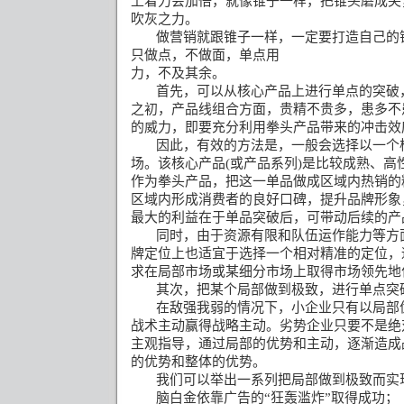
上着力会加倍，就像锥子一样，把锥头磨成尖
吹灰之力。
做营销就跟锥子一样，一定要打造自己的
只做点，不做面，单点用
力，不及其余。
首先，可以从核心产品上进行单点的突破
之初，产品线组合方面，贵精不贵多，患多不
的威力，即要充分利用拳头产品带来的冲击效
因此，有效的方法是，一般会选择以一个
场。该核心产品
(
或产品系列
)
是比较成熟、高
作为拳头产品，把这一单品做成区域内热销的
区域内形成消费者的良好口碑，提升品牌形象
最大的利益在于单品突破后，可带动后续的产
同时，由于资源有限和队伍运作能力等方
牌定位上也适宜于选择一个相对精准的定位，
求在局部市场或某细分市场上取得市场领先地
其次，把某个局部做到极致，进行单点突
在敌强我弱的情况下，小企业只有以局部
战术主动赢得战略主动。劣势企业只要不是绝
主观指导，通过局部的优势和主动，逐渐造成
的优势和整体的优势。
我们可以举出一系列把局部做到极致而实
脑白金依靠广告的
“
狂轰滥炸
”
取得成功；