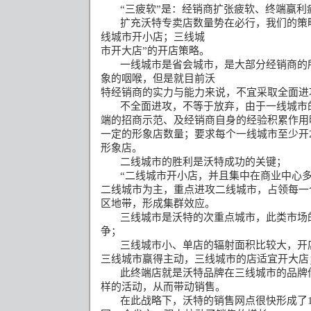
“
三疲软
”
是：经销商扩张疲软、终端赢利
扩充沃特专卖店数量势在必行，我们的策
线城市开小店；三线城
市开大店
”
的开店策略。
一线城市是省会城市，是大部分经销商的
象的咽喉，但是就目前沃
特经销商的实力与能力来说，不宜采取全面进
不全面进攻，不等于放弃，由于一线城市
端的招商示范、及经销商自身的经验积累作用
一定的形象店数量；要求每个一线城市至少开
形象店。
二线城市的胜利是沃特成功的关键；
“
二线城市开小店，并且集中在商业中心
二线城市为主，重点进攻二线城市，占领每一
区地带，形成集群效应。
三线城市是沃特的次重点城市，此类市场
争；
三线城市小、单店的辐射面积比较大，开
三线城市赢得主动，三线城市的店适宜开大店
此终端店就是沃特品牌在三线城市的品牌
样的活动，从而带动销售。
在此战略下，沃特的销售网点很快形成了