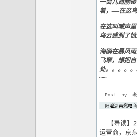
一会儿翅膀碰
着，——在这
在这叫喊声里
乌云感到了愤
海鸥在暴风雨
飞窜，想把自
处。。。。。
……
Post by 老狼 
阳澄湖再燃电商
【导读】20
运营商，京东