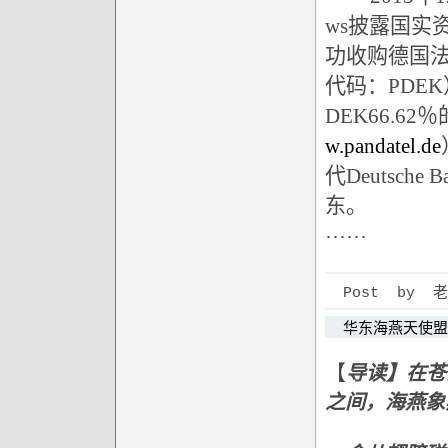
ws披露国实
功收购德国法兰
代码：PDEK）
DEK66.62
w.pandatel.de
代Deutsch
东。
……
Post by 老狼 
华东海燕天使盟
【
导读】在苍
之间，海燕象