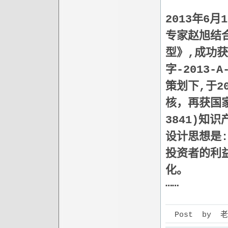
2013年6
专家赵旭结合
型》,成功
字-2013-
策划下,于2
核，再获国家
3841)知
设计思想是
投资者的利
化。
……
Post by 老狼 